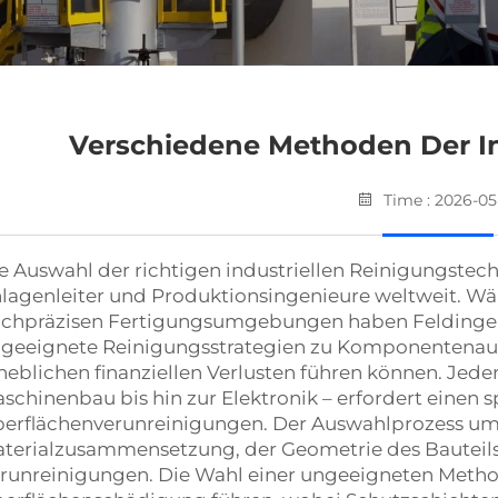
Verschiedene Methoden Der In
Time : 2026-05
e Auswahl der richtigen industriellen Reinigungstec
lagenleiter und Produktionsingenieure weltweit. Wäh
chpräzisen Fertigungsumgebungen haben Feldingeni
geeignete Reinigungsstrategien zu Komponentenausf
heblichen finanziellen Verlusten führen können. Jed
schinenbau bis hin zur Elektronik – erfordert einen 
erflächenverunreinigungen. Der Auswahlprozess umf
terialzusammensetzung, der Geometrie des Bauteils 
runreinigungen. Die Wahl einer ungeeigneten Metho