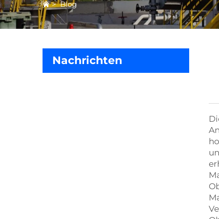
>
Blog
Nachrichten
Di
An
ho
un
er
Ma
Ob
Ma
Ve