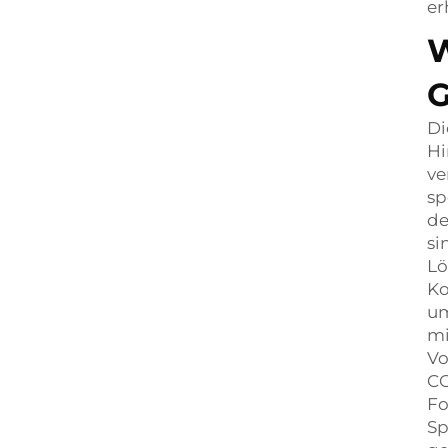
er
W
G
Di
Hi
ve
sp
de
si
Lö
Ko
um
mi
Vo
CO
Fo
Sp