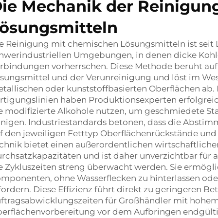
ie Mechanik der Reinigun
ösungsmitteln
e Reinigung mit chemischen Lösungsmitteln ist sei
hwerindustriellen Umgebungen, in denen dicke Kohl
rbindungen vorherrschen. Diese Methode beruht auf
sungsmittel und der Verunreinigung und löst im Wes
tallischen oder kunststoffbasierten Oberflächen ab
rtigungslinien haben Produktionsexperten erfolgre
e modifizierte Alkohole nutzen, um geschmiedete S
inigen. Industriestandards betonen, dass die Abst
f den jeweiligen Fetttyp Oberflächenrückstände und 
chnik bietet einen außerordentlichen wirtschaftlich
rchsatzkapazitäten und ist daher unverzichtbar für 
e Zykluszeiten streng überwacht werden. Sie ermögli
mponenten, ohne Wasserflecken zu hinterlassen od
fordern. Diese Effizienz führt direkt zu geringeren 
ftragsabwicklungszeiten für Großhändler mit hohem
erflächenvorbereitung vor dem Aufbringen endgült