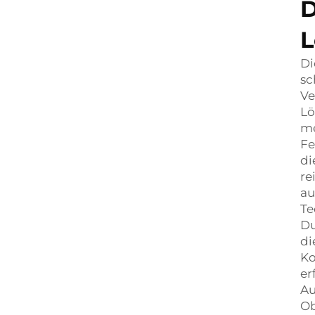
D
L
Di
sc
Ve
Lö
me
Fe
di
re
au
Te
Du
di
Ko
er
Au
Ob