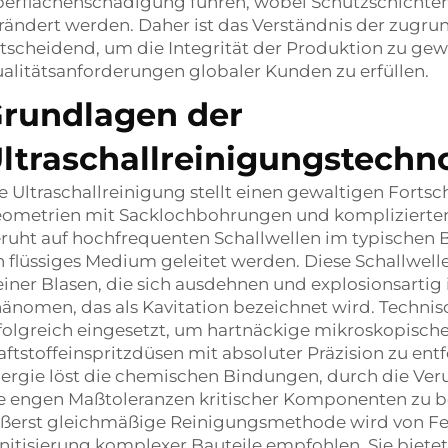
erflächenschädigung führen, wobei Schutzschichte
rändert werden. Daher ist das Verständnis der zugr
tscheidend, um die Integrität der Produktion zu gew
alitätsanforderungen globaler Kunden zu erfüllen.
rundlagen der
ltraschallreinigungstechn
e Ultraschallreinigung stellt einen gewaltigen Forts
ometrien mit Sacklochbohrungen und komplizierten 
ruht auf hochfrequenten Schallwellen im typischen Be
n flüssiges Medium geleitet werden. Diese Schallwel
einer Blasen, die sich ausdehnen und explosionsartig
änomen, das als Kavitation bezeichnet wird. Techni
folgreich eingesetzt, um hartnäckige mikroskopisch
aftstoffeinspritzdüsen mit absoluter Präzision zu entf
ergie löst die chemischen Bindungen, durch die Ver
e engen Maßtoleranzen kritischer Komponenten zu be
ßerst gleichmäßige Reinigungsmethode wird von Fer
nitisierung komplexer Bauteile empfohlen. Sie biete