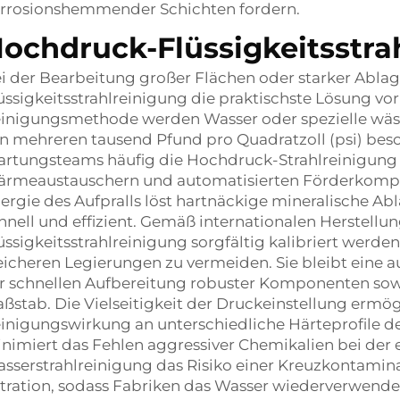
rrosionshemmender Schichten fordern.
ochdruck-Flüssigkeitsst
i der Bearbeitung großer Flächen oder starker Ablag
üssigkeitsstrahlreinigung die praktischste Lösung vo
inigungsmethode werden Wasser oder spezielle wäs
n mehreren tausend Pfund pro Quadratzoll (psi) besch
rtungsteams häufig die Hochdruck-Strahlreinigung e
rmeaustauschern und automatisierten Förderkompon
ergie des Aufpralls löst hartnäckige mineralische 
hnell und effizient. Gemäß internationalen Herstellu
üssigkeitsstrahlreinigung sorgfältig kalibriert werd
icheren Legierungen zu vermeiden. Sie bleibt eine 
r schnellen Aufbereitung robuster Komponenten sow
ßstab. Die Vielseitigkeit der Druckeinstellung ermög
inigungswirkung an unterschiedliche Härteprofile d
nimiert das Fehlen aggressiver Chemikalien bei der
sserstrahlreinigung das Risiko einer Kreuzkontamin
ltration, sodass Fabriken das Wasser wiederverwen