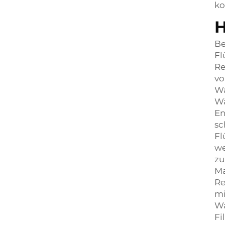
ko
H
Be
Fl
Re
vo
Wa
Wä
En
sc
Fl
we
zu
Ma
Re
mi
Wa
Fi