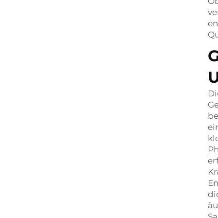
Ob
ve
en
Qu
G
U
Di
Ge
be
ei
kl
Ph
er
Kr
En
di
äu
Sa