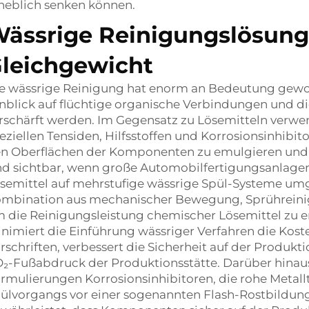
heblich senken können.
ässrige Reinigungslösung
leichgewicht
e wässrige Reinigung hat enorm an Bedeutung gewon
nblick auf flüchtige organische Verbindungen und di
rschärft werden. Im Gegensatz zu Lösemitteln verwe
eziellen Tensiden, Hilfsstoffen und Korrosionsinhibi
n Oberflächen der Komponenten zu emulgieren und 
nd sichtbar, wenn große Automobilfertigungsanlage
semittel auf mehrstufige wässrige Spül-Systeme umg
mbination aus mechanischer Bewegung, Sprühreini
 die Reinigungsleistung chemischer Lösemittel zu e
nimiert die Einführung wässriger Verfahren die Kost
rschriften, verbessert die Sicherheit auf der Produk
₂-Fußabdruck der Produktionsstätte. Darüber hinau
rmulierungen Korrosionsinhibitoren, die rohe Metall
ülvorgangs vor einer sogenannten Flash-Rostbildun