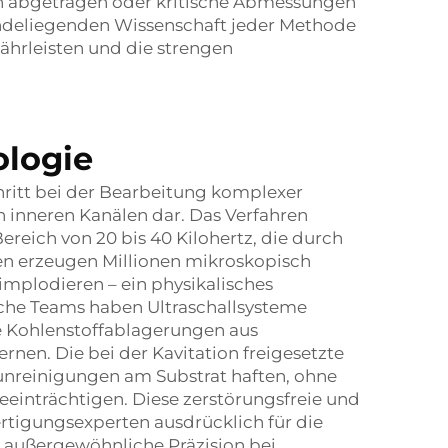
n abgetragen oder kritische Abmessungen
undeliegenden Wissenschaft jeder Methode
ährleisten und die strengen
ologie
chritt bei der Bearbeitung komplexer
inneren Kanälen dar. Das Verfahren
reich von 20 bis 40 Kilohertz, die durch
len erzeugen Millionen mikroskopisch
 implodieren – ein physikalisches
sche Teams haben Ultraschallsysteme
e Kohlenstoffablagerungen aus
ernen. Die bei der Kavitation freigesetzte
unreinigungen am Substrat haften, ohne
einträchtigen. Diese zerstörungsfreie und
tigungsexperten ausdrücklich für die
t außergewöhnliche Präzision bei