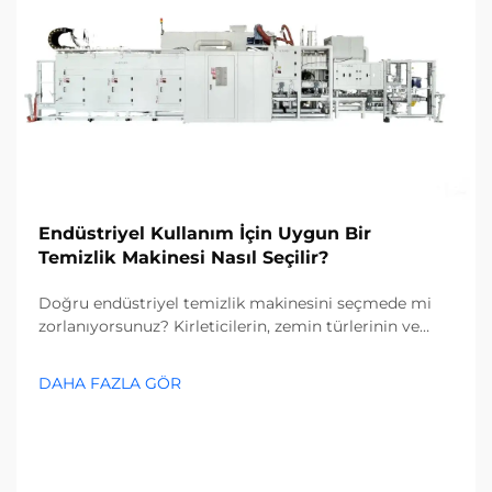
Endüstriyel Kullanım İçin Uygun Bir
Temizlik Makinesi Nasıl Seçilir?
Doğru endüstriyel temizlik makinesini seçmede mi
zorlanıyorsunuz? Kirleticilerin, zemin türlerinin ve
tesis büyüklüğünün seçim sürecinizi nasıl etkilediğini
keşfedin. Maliyetleri azaltın ve verimliliği artırın—
DAHA FAZLA GÖR
şimdi tam rehberi edinin.