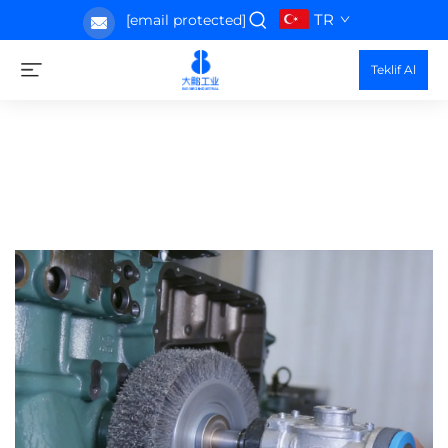
TR
[email protected]
Teklif Al