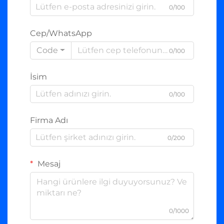
0/100
Cep/WhatsApp
Code
0/100
İsim
0/100
Firma Adı
0/200
Mesaj
0/1000