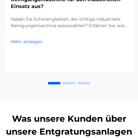
Einsatz aus?
Haben Sie Schwierigkeiten, die richtige industrielle
Reinigungsmaschine auszuwählen? Erfahren Sie, wie
Verunreinigungen, Bodentypen und die Größe Ihrer
Anlage Ihre Entscheidung beeinflussen. Senken Sie
Mehr anzeigen
Kosten und steigern Sie die Effizienz – holen Sie sich
jetzt den kompletten Leitfaden.
Was unsere Kunden über
unsere Entgratungsanlagen