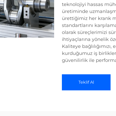
teknolojiyi hassas mühen
üretiminde uzmanlaşmış
ürettiğimiz her krank m
standartlarını karşılam
olarak süreçlerimizi sür
ihtiyaçlarına yönelik ö
Kaliteye bağlılığımızı,
kurduğumuz iş birlikle
güvenilirlik ile perform
Teklif Al