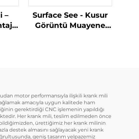
i –
Surface See - Kusur
taj
Görüntü Muayene
emi
Sistemi
dan motor performansıyla ilişkili krank mili
ını sağlamak amacıyla uygun kalitede ham
inin gerektirdiği CNC işlemenin yapıldığı
ktedir. Her krank mili, teslim edilmeden önce
ildiğimizden, ürettiğimiz her krank milinin
azla destek almasını sağlayacak yeni krank
doğrultusunda, geniş tasarım yelpazemiz