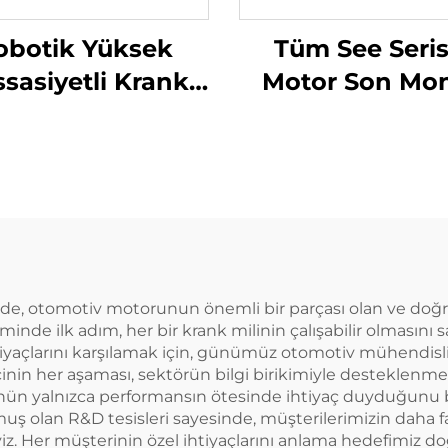
obotik Yüksek
Tüm See Seris
sasiyetli Krank
Motor Son Mon
Mili Temizlik
Muayene Sist
Makinesi
'de, otomotiv motorunun önemli bir parçası olan ve doğru
timinde ilk adım, her bir krank milinin çalışabilir olmas
açlarını karşılamak için, günümüz otomotiv mühendisliğ
inin her aşaması, sektörün bilgi birikimiyle desteklenme
rünün yalnızca performansın ötesinde ihtiyaç duyduğunu b
uş olan R&D tesisleri sayesinde, müşterilerimizin daha f
yiz. Her müşterinin özel ihtiyaçlarını anlama hedefimiz 