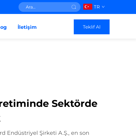
TR
Teklif Al
log
İletişim
Üretiminde Sektörde
k
 Endüstriyel Şirketi A.Ş., en son