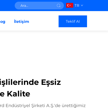
TR
Teklif Al
log
İletişim
şlilerinde Eşsiz
e Kalite
 Endüstriyel Şirketi A.Ş.'de ürettiğimiz