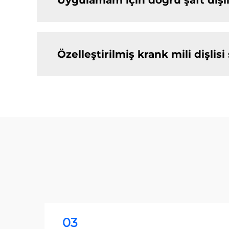
Uygulamam için doğru şaft dişlis
Özelleştirilmiş krank mili dişlisi
03