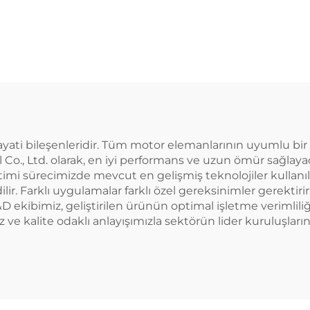
Mili Temizlik
Muayene Sist
Makinesi
 hayati bileşenleridir. Tüm motor elemanlarının uyumlu bir 
Co., Ltd. olarak, en iyi performans ve uzun ömür sağlayaca
mi sürecimizde mevcut en gelişmiş teknolojiler kullanılır ve
ilir. Farklı uygulamalar farklı özel gereksinimler gerekt
 ekibimiz, geliştirilen ürünün optimal işletme verimlili
mız ve kalite odaklı anlayışımızla sektörün lider kuruluşla