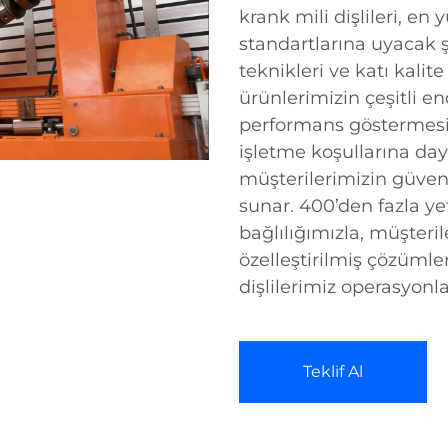
krank mili dişlileri, en
standartlarına uyacak ş
teknikleri ve katı kalit
ürünlerimizin çeşitli 
performans göstermesini 
işletme koşullarına day
müşterilerimizin güvene
sunar. 400’den fazla ye
bağlılığımızla, müşteril
özelleştirilmiş çözümle
dişlilerimiz operasyonlar
Teklif Al