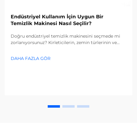
Endüstriyel Kullanım İçin Uygun Bir
Temizlik Makinesi Nasıl Seçilir?
Doğru endüstriyel temizlik makinesini seçmede mi
zorlanıyorsunuz? Kirleticilerin, zemin türlerinin ve
tesis büyüklüğünün seçim sürecinizi nasıl etkilediğini
keşfedin. Maliyetleri azaltın ve verimliliği artırın—
DAHA FAZLA GÖR
şimdi tam rehberi edinin.