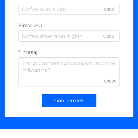
0/100
Firma Adı
0/200
Mesaj
0/1000
Göndermek