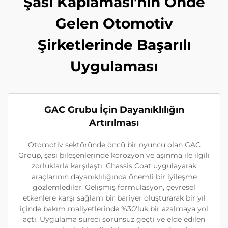
Şasi Kaplaması'nın Önde
Gelen Otomotiv
Şirketlerinde Başarılı
Uygulaması
GAC Grubu İçin Dayanıklılığın
Artırılması
Otomotiv sektöründe öncü bir oyuncu olan GAC
Group, şasi bileşenlerinde korozyon ve aşınma ile ilgili
zorluklarla karşılaştı. Chassis Coat uygulayarak
araçlarının dayanıklılığında önemli bir iyileşme
gözlemlediler. Gelişmiş formülasyon, çevresel
etkenlere karşı sağlam bir bariyer oluşturarak bir yıl
içinde bakım maliyetlerinde %30'luk bir azalmaya yol
açtı. Uygulama süreci sorunsuz geçti ve elde edilen