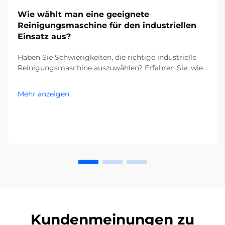
Wie wählt man eine geeignete
Reinigungsmaschine für den industriellen
Einsatz aus?
Haben Sie Schwierigkeiten, die richtige industrielle
Reinigungsmaschine auszuwählen? Erfahren Sie, wie
Verunreinigungen, Bodentypen und die Größe Ihrer
Anlage Ihre Entscheidung beeinflussen. Senken Sie
Mehr anzeigen
Kosten und steigern Sie die Effizienz – holen Sie sich
jetzt den kompletten Leitfaden.
Kundenmeinungen zu