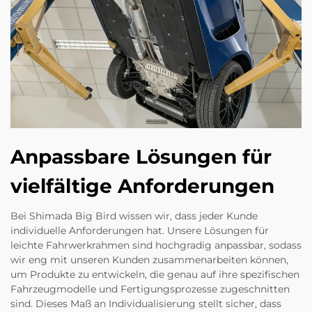
Anpassbare Lösungen für
vielfältige Anforderungen
Bei Shimada Big Bird wissen wir, dass jeder Kunde
individuelle Anforderungen hat. Unsere Lösungen für
leichte Fahrwerkrahmen sind hochgradig anpassbar, sodass
wir eng mit unseren Kunden zusammenarbeiten können,
um Produkte zu entwickeln, die genau auf ihre spezifischen
Fahrzeugmodelle und Fertigungsprozesse zugeschnitten
sind. Dieses Maß an Individualisierung stellt sicher, dass