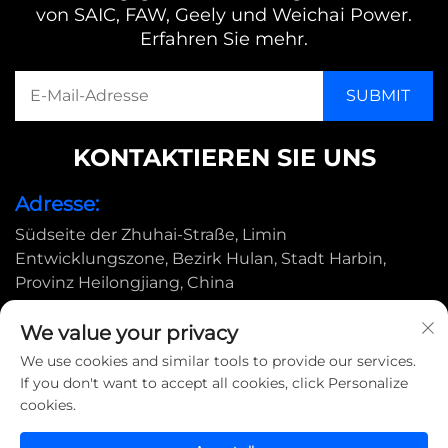
von SAIC, FAW, Geely und Weichai Power.
Erfahren Sie mehr.
KONTAKTIEREN SIE UNS
Adresse:
Südseite der Zhuhai-Straße, Limin
Entwicklungszone, Bezirk Hulan, Stadt Harbin,
Provinz Heilongjiang, China
E-Mail:
We value your privacy
[email protected]
We use cookies and similar tools to provide our services.
If you don't want to accept all cookies, click Personalize
cookies.
Copyright © 2025 by Harbin Shimada Big Bird Industrial
CO., Ltd |
Datenschutzrichtlinie