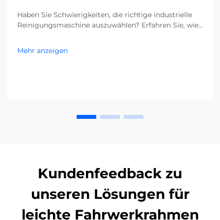
Haben Sie Schwierigkeiten, die richtige industrielle
Reinigungsmaschine auszuwählen? Erfahren Sie, wie
Verunreinigungen, Bodentypen und die Größe Ihrer
Anlage Ihre Entscheidung beeinflussen. Senken Sie
Mehr anzeigen
Kosten und steigern Sie die Effizienz – holen Sie sich
jetzt den kompletten Leitfaden.
Kundenfeedback zu
unseren Lösungen für
leichte Fahrwerkrahmen