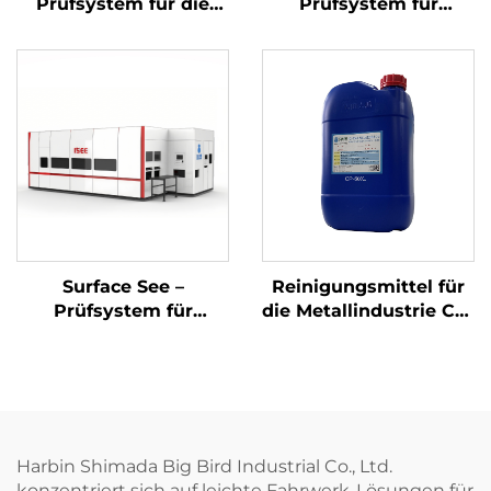
Prüfsystem für die
Prüfsystem für
Endmontage des
Defekte an
Motors
Bohrungsinnenwänden
Surface See –
Reinigungsmittel für
Prüfsystem für
die Metallindustrie CP-
Oberflächendefekte
60XJ
mittels
Bildverarbeitung
Harbin Shimada Big Bird Industrial Co., Ltd.
konzentriert sich auf leichte Fahrwerk-Lösungen für