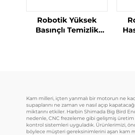
Robotik Yüksek
R
Basınçlı Temizlik
Has
Makinesi
Kam milleri, içten yanmalı bir motorun ne kad
supaplarını ne zaman ve nasıl açıp kapatacağını
miktarını etkiler. Harbin Shimada Big Bird End
nedenle, CNC frezeleme gibi gelişmiş üretim te
kontrol sistemleri uyguladık. Ürünlerimizi, önd
böylece müşteri gereksinimlerini aşan kam mille