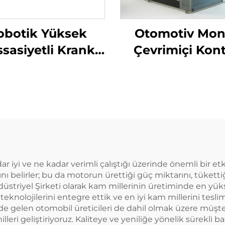
obotik Yüksek
Otomotiv Mon
sasiyetli Krank
Çevrimiçi Kont
Mili Temizlik
Sistemi
Makinesi
ar iyi ve ne kadar verimli çalıştığı üzerinde önemli bir 
 belirler; bu da motorun ürettiği güç miktarını, tükettiği 
üstriyel Şirketi olarak kam millerinin üretiminde en yüks
knolojilerini entegre ettik ve en iyi kam millerini tesli
e gelen otomobil üreticileri de dahil olmak üzere müşterile
ri geliştiriyoruz. Kaliteye ve yeniliğe yönelik sürekli ba