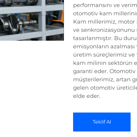
performansını ve veriml
otomotiv kam millerin
Kam millerimiz, motor 
ve senkronizasyonunu 
tasarlanmıştır. Bu duru
emisyonların azalması v
üretim süreçlerimiz ve t
kam milinin sektörün en
garanti eder. Otomotiv
müşterilerimiz, artan g
gelen otomotiv üreticil
elde eder.
Teklif Al