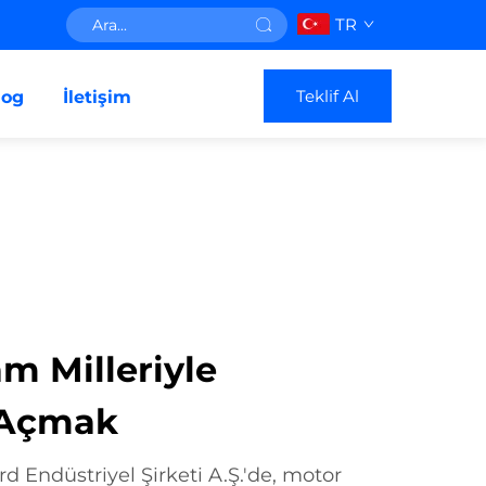
TR
Teklif Al
log
İletişim
m Milleriyle
 Açmak
 Endüstriyel Şirketi A.Ş.'de, motor