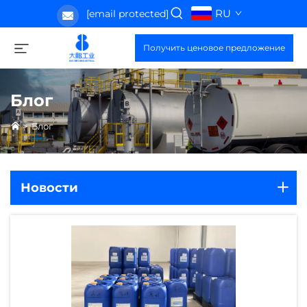
RU
[email protected]
Получить ценовое предложение
Блог
>
Блог
Новости