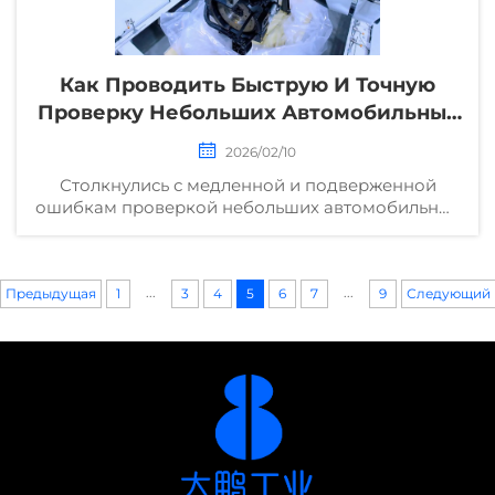
Как Проводить Быструю И Точную
Проверку Небольших Автомобильных
Деталей?
2026/02/10
Столкнулись с медленной и подверженной
ошибкам проверкой небольших автомобильных
деталей? Ознакомьтесь с пятью проверенными
методами, обеспечивающими скорость и
точность — сократите объём брака на 35 % и
...
...
Предыдущая
повысьте пропускную способность. Скачайте
1
3
4
5
6
7
9
Следующий
чек-лист прямо сейчас.