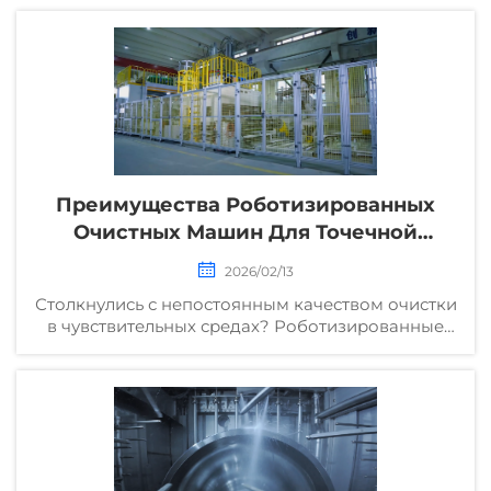
требованиям и сокращает простои в
производстве. Ознакомьтесь с примерами
применения в реальных условиях — скачайте
полное руководство по практическим кейсам
уже сегодня.
Преимущества Роботизированных
Очистных Машин Для Точечной
Очистки
2026/02/13
Столкнулись с непостоянным качеством очистки
в чувствительных средах? Роботизированные
очистные машины обеспечивают
воспроизводимые результаты без загрязнений.
Узнайте, как они повышают соответствие
нормативным требованиям и снижают затраты
на рабочую силу — запросите технический
паспорт уже сегодня.