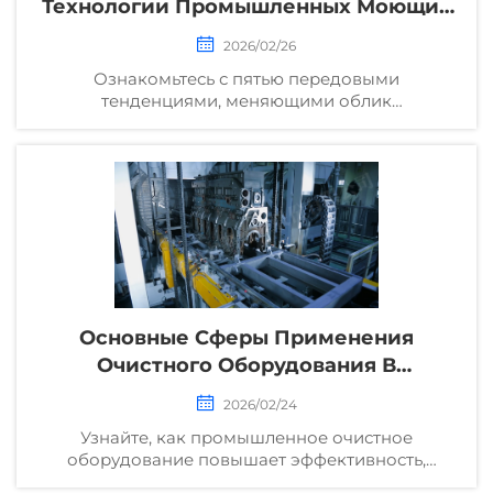
Технологии Промышленных Моющих
Машин
2026/02/26
Ознакомьтесь с пятью передовыми
тенденциями, меняющими облик
промышленных моющих машин: искусственный
интеллект, Интернет вещей, устойчивое
развитие, робототехника и прогнозирующее
техническое обслуживание. Узнайте, как они
повышают эффективность и снижают затраты.
Изучите прямо сейчас.
Основные Сферы Применения
Очистного Оборудования В
Производстве
2026/02/24
Узнайте, как промышленное очистное
оборудование повышает эффективность,
обеспечивает соответствие нормативным