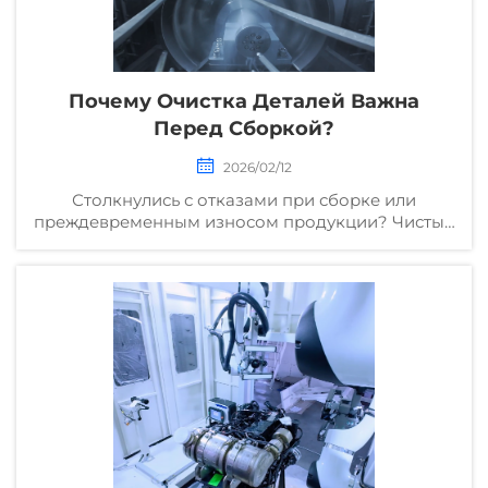
Почему Очистка Деталей Важна
Перед Сборкой?
2026/02/12
Столкнулись с отказами при сборке или
преждевременным износом продукции? Чистые
детали предотвращают проблемы с посадкой,
повышают адгезию герметиков и сокращают
количество отзывов на 30 % и более. Узнайте о
проверенных промышленных решениях для
очистки уже сегодня.