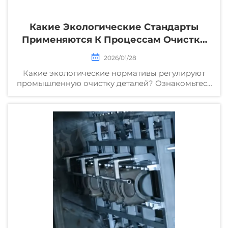
Какие Экологические Стандарты
Применяются К Процессам Очистки
Деталей?
2026/01/28
Какие экологические нормативы регулируют
промышленную очистку деталей? Ознакомьтесь
с требованиями Агентства по охране
окружающей среды США (EPA), стандарта ISO
14001 и регламента REACH — и избегайте
дорогостоящих случаев несоответствия.
Скачайте контрольный список прямо сейчас.