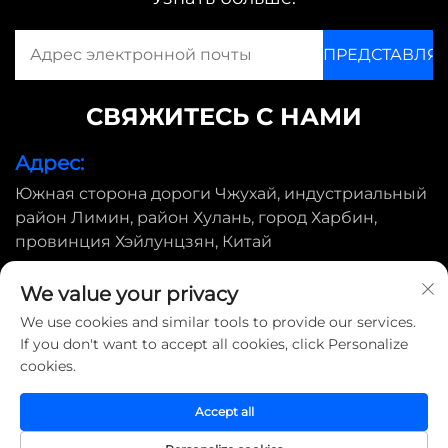
СВЯЖИТЕСЬ С НАМИ
Адрес:
Южная сторона дороги Чжухай, индустриальный
район Лимин, район Хулань, город Харбин,
провинция Хэйлунцзян, Китай
Электронная почта:
We value your privacy
[email protected]
We use cookies and similar tools to provide our services.
If you don't want to accept all cookies, click Personalize
cookies.
© 2025, Harbin Shimada Big Bird Industrial CO., Ltd. Все
права защищены |
Политика конфиденциальности
Accept all