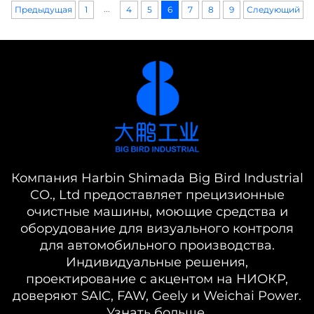
...
Предыдущая
рентабельность инвестиций — получите полное
1
4
5
6
7
8
9
Следующий
руководство уже сейчас.
Компания Harbin Shimada Big Bird Industrial
CO., Ltd предоставляет прецизионные
очистные машины, моющие средства и
оборудование для визуального контроля
для автомобильного производства.
Индивидуальные решения,
проектирование с акцентом на НИОКР,
доверяют SAIC, FAW, Geely и Weichai Power.
Узнать больше.