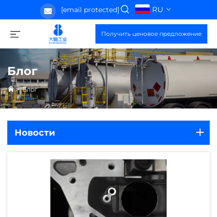
RU
[email protected]
Получить ценовое предложение
Блог
>
Блог
Новости