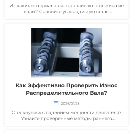
Из каких материалов изготавливают коленчатые
валы? Сравните углеродистую сталь,
легированную сталь и ковкий чугун по
прочности, стоимости и долговечности.
Выберите подходящий материал для вашего
двигателя.
Как Эффективно Проверить Износ
Распределительного Вала?
2026/01/23
Столкнулись с падением мощности двигателя?
Узнайте проверенные методы раннего
выявления износа распределительного вала —
предотвратите дорогостоящие поломки.