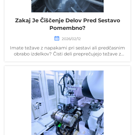
Zakaj Je Čiščenje Delov Pred Sestavo
Pomembno?
2026/02/12
Imate težave z napakami pri sestavi ali predčasnim
obrabo izdelkov? Čisti deli preprečujejo težave z
ujemanjem, izboljšajo lepljenje tesnilnih mas in
zmanjšajo število povrnitev za več kot 30 %. Odkrijte
zdaj preizkušene industrijske rešitve za čiščenje.