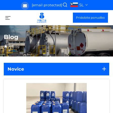
SL
[email protected]
Pridobite ponudbo
Blog
>
Blog
Novice