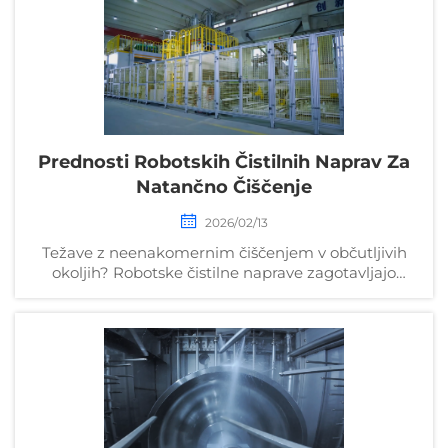
priročnik za uporabne primere.
Prednosti Robotskih Čistilnih Naprav Za
Natančno Čiščenje
2026/02/13
Težave z neenakomernim čiščenjem v občutljivih
okoljih? Robotske čistilne naprave zagotavljajo
ponovljive in brezkontaminacijske rezultate.
Odkrijte, kako izboljšajo skladnost z zahtevami in
zmanjšujejo stroške dela – zahtevajte tehnični list že
danes.