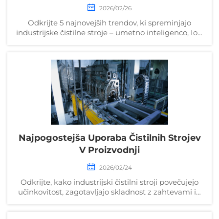
2026/02/26
Odkrijte 5 najnovejših trendov, ki spreminjajo
industrijske čistilne stroje – umetno inteligenco, IoT,
trajnostnost, robotiko in prediktivno vzdrževanje.
Poglejte, kako povečujejo učinkovitost in
zmanjšujejo stroške. Preverite že zdaj.
Najpogostejša Uporaba Čistilnih Strojev
V Proizvodnji
2026/02/24
Odkrijte, kako industrijski čistilni stroji povečujejo
učinkovitost, zagotavljajo skladnost z zahtevami in
zmanjšujejo izpad proizvodnje v proizvodnji. Oglejte
si primere iz prakse – zdaj prenesite celotno