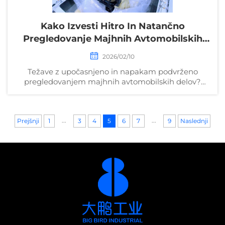
Kako Izvesti Hitro In Natančno
Pregledovanje Majhnih Avtomobilskih
Delov?
2026/02/10
Težave z upočasnjeno in napakam podvrženo
pregledovanjem majhnih avtomobilskih delov?
Odkrijte 5 preizkušenih metod za hitrost in
natančnost – zmanjšajte odpadke za 35 % in
povečajte zmogljivost. Prenesite kontrolni seznam
...
...
Prejšnji
1
3
4
že zdaj.
5
6
7
9
Naslednji