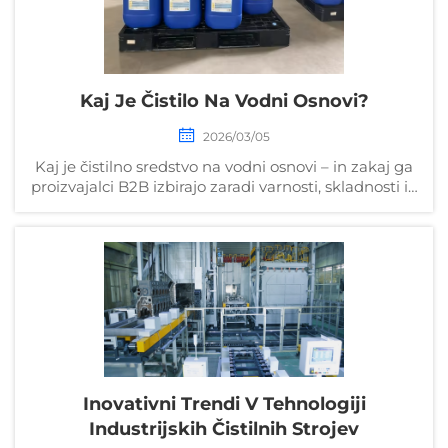
Kaj Je Čistilo Na Vodni Osnovi?
2026/03/05
Kaj je čistilno sredstvo na vodni osnovi – in zakaj ga
proizvajalci B2B izbirajo zaradi varnosti, skladnosti in
učinkovitosti? Odkrijte prednosti, uporabe in
tehnične specifikacije. Prenesite tehnični list.
Inovativni Trendi V Tehnologiji
Industrijskih Čistilnih Strojev