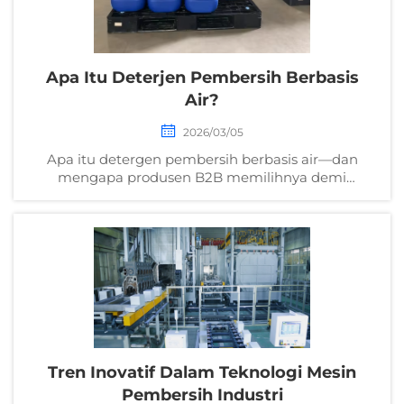
Apa Itu Deterjen Pembersih Berbasis
Air?
2026/03/05
Apa itu detergen pembersih berbasis air—dan
mengapa produsen B2B memilihnya demi
keamanan, kepatuhan, serta kinerja? Temukan
manfaat, aplikasi, dan spesifikasi teknisnya. Unduh
lembar spesifikasi.
Tren Inovatif Dalam Teknologi Mesin
Pembersih Industri