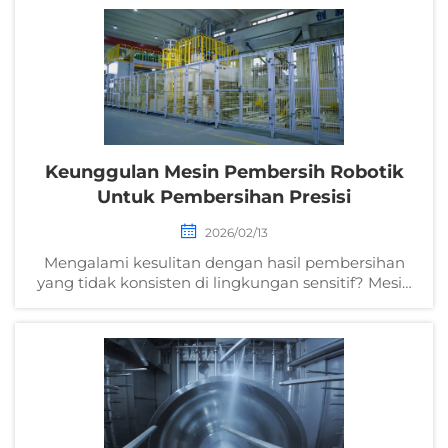
dunia industri—unduh panduan studi kasus
lengkapnya sekarang.
Keunggulan Mesin Pembersih Robotik
Untuk Pembersihan Presisi
2026/02/13
Mengalami kesulitan dengan hasil pembersihan
yang tidak konsisten di lingkungan sensitif? Mesin
pembersih robotik memberikan hasil yang dapat
diulang dan bebas kontaminan. Temukan cara
mereka meningkatkan kepatuhan serta
mengurangi biaya tenaga kerja—minta lembar
spesifikasi sekarang.