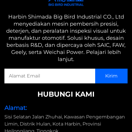
Harbin Shimada Big Bird Industrial CO., Ltd
menyediakan mesin pembersih presisi,
deterjen, dan peralatan inspeksi visual untuk
manufaktur otomotif. Solusi khusus, desain
berbasis R&D, dan dipercaya oleh SAIC, FAW,
Geely, serta Weichai Power. Pelajari lebih
lanjut.
HUBUNGI KAMI
Alamat:
Sisi Selatan Jalan Zhuhai, Kawasan Pengembangan
Limin, Distrik Hulan, Kota Harbin, Provinsi
Heilongjiang, Tiongkok.