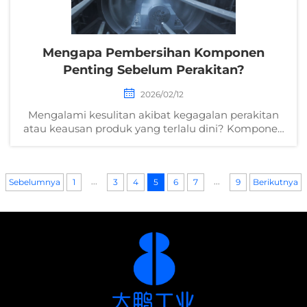
Mengapa Pembersihan Komponen
Penting Sebelum Perakitan?
2026/02/12
Mengalami kesulitan akibat kegagalan perakitan
atau keausan produk yang terlalu dini? Komponen
yang bersih mencegah masalah kecocokan,
meningkatkan daya rekat sealant, serta
mengurangi penarikan kembali produk hingga
...
...
Sebelumnya
lebih dari 30%. Temukan sekarang solusi
1
3
4
5
6
7
9
Berikutnya
pembersihan industri yang telah terbukti efektif.