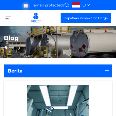
ID
[email protected]
Dapatkan Penawaran Harga
Blog
>
Blog
Berita