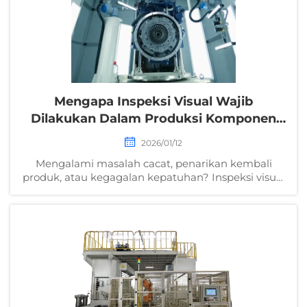
Mengapa Inspeksi Visual Wajib
Dilakukan Dalam Produksi Komponen
Logam Otomotif?
2026/01/12
Mengalami masalah cacat, penarikan kembali
produk, atau kegagalan kepatuhan? Inspeksi visual
mencegah kesalahan mahal pada komponen
logam otomotif. Tingkatkan kualitas, keselamatan,
dan ROI—dapatkan panduan lengkapnya sekarang.