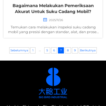
Bagaimana Melakukan Pemeriksaan
Akurat Untuk Suku Cadang Mobil?
2025/11/26
Temukan cara melakukan inspeksi suku cadang
mobil yang presisi dengan standar, alat, dan proses
yang tepat. Hindari kesalahan umum dan pastikan
kepatuhan. Pelajari lebih lanjut sekarang.
...
Sebelumnya
1
5
6
7
8
9
Berikutnya