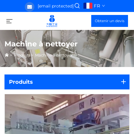
FR
[email protected]
Obtenir un devis
Machine à nettoyer
>
Produits
>
Machine à nettoyer
Produits