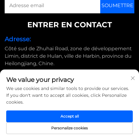
ENTRER EN CONTACT
Adresse:
Côté sud de Zhuhai Road, zone de développement
Limin, district de Hulan, ville de Harbin, province du
Heilongjiang, Chine.
E-mail:
We value your privacy
[email protected]
We use cookies and similar tools to provide our services.
If you don't want to accept all cookies, click Personalize
cookies.
Droits d'auteur © 2025 par Harbin Shimada Big Bird
Industrial CO., Ltd |
Politique de confidentialité
Accept all
Personalize cookies