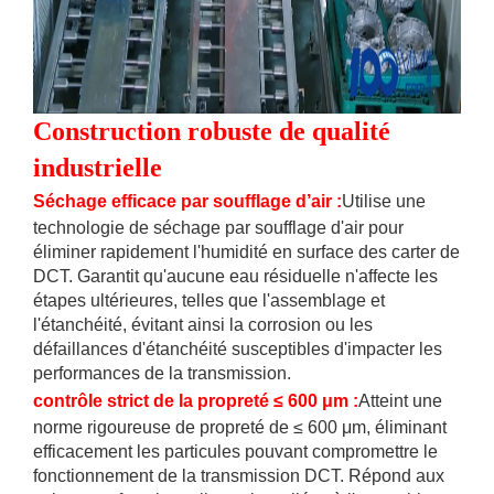
Construction robuste de qualité
industrielle
Séchage efficace par soufflage d’air
:
Utilise une
technologie de séchage par soufflage d'air pour
éliminer rapidement l'humidité en surface des carter de
DCT. Garantit qu'aucune eau résiduelle n'affecte les
étapes ultérieures, telles que l'assemblage et
l'étanchéité, évitant ainsi la corrosion ou les
défaillances d'étanchéité susceptibles d'impacter les
performances de la transmission.
contrôle strict de la propreté ≤ 600 μm
:
Atteint une
norme rigoureuse de propreté de ≤ 600 μm, éliminant
efficacement les particules pouvant compromettre le
fonctionnement de la transmission DCT. Répond aux