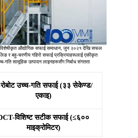
विशेषीकृत औद्योगिक सफाई समाधान, जुन २०२१ देखि सफल
ान्डलिङ र बहु-चरणीय गहिरो सफाई प्रक्रियाहरूलाई एकीकृत
च-गति सामूहिक उत्पादन लाइनहरूसँग निर्बाध संगतता
रोबोट उच्च-गति सफाई (३३ सेकेण्ड/
एकाइ)
DCT-विशिष्ट सटीक सफाई (≤६००
माइक्रोमिटर)