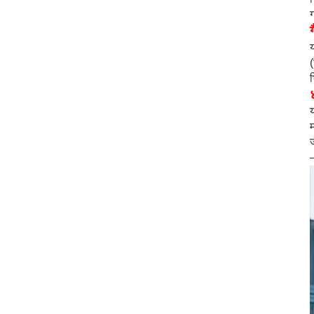
ग
य
य
म
ज
—