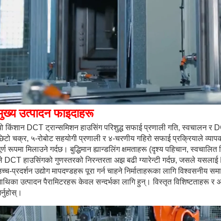
मुख्य उत्पादन फाइदाहरू
यो किंशान DCT ट्रान्समिशन हाउसिंग परिशुद्ध सफाई प्रणाली गति, स्वचालन र 
छिटो चक्र, ५-रोबोट सहयोगी प्रणाली र ४-चरणीय गहिरो सफाई प्रक्रियाले व्याप
ूर्ण रूपमा मिलाउने गर्दछ। बुद्धिमान ह्यान्डलिंग क्षमताहरू (दृश्य पहिचान, स्व
ले DCT हाउसिंगको गुणस्तरको निरन्तरता अझ बढी ग्यारेन्टी गर्दछ, जसले यसलाई 
च्च-प्रदर्शन उद्योग मापदण्डहरू पूरा गर्न चाहने निर्माताहरूका लागि विश्वसनीय 
ाथिका उत्पादन पैरामिटरहरू केवल सन्दर्भका लागि हुन्। विस्तृत विशिष्टताहरू र
र्नुहोस्।