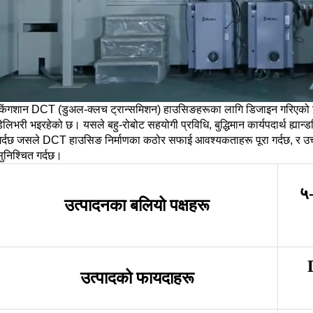
किंगशान DCT (डुअल-क्लच ट्रान्समिशन) हाउसिङहरूका लागि डिजाइन गरिएको 
डेलिभरी भइरहेको छ। यसले बहु-रोबोट सहयोगी प्रविधि, बुद्धिमान कार्यपदार्थ ह्य
गर्दछ जसले DCT हाउसिङ निर्माणका कठोर सफाई आवश्यकताहरू पूरा गर्दछ, र उच्
ुनिश्चित गर्दछ।
५-
उत्पादनका बलियो पक्षहरू
उत्पादको फायदाहरू