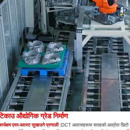
टिकाउ औद्योगिक ग्रेड निर्माण
ार्यक्षम एयर-ब्लास्ट सुखाउने प्रणाली
:
DCT आवासहरूमा सतहको आर्द्रता छिटो हटा