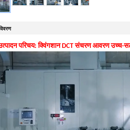
विवरण
उत्पादन परिचय:
क्विंगशान DCT संचरण आवरण उच्च-स