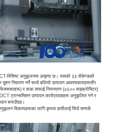
DCT-विशिष्ट अनुकूलनमा उत्कृष्ट छ। यसको ३३ सेकेण्डको
क दूषण निवारण गर्ने साथै बलियो उत्पादन आवश्यकताहरूसँग
चालित फिक्सचरहरू) र कडा सफाई नियन्त्रण (≤६०० माइक्रोमिटर)
DCT ट्रान्समिशन उत्पादन कार्यप्रवाहहरू अनुकूलित गर्न र
समाधान बनाउँदछ।
 अनुकूलन विकल्पहरूका लागि कृपया हामीलाई सिधै सम्पर्क