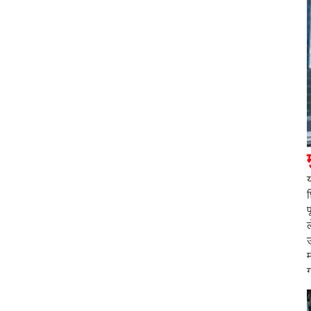
प
उ
म
ग