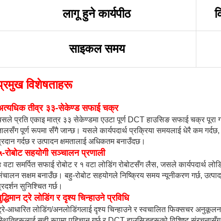
लागू हुने कार्यपीठ
क
साइकल समय
प्रमुख विशेषताहरू
अत्यधिक तीव्र ३३-सेकेण्ड सफाई चक्र
यसले प्रति एकाइ मात्र ३३ सेकेण्डमा एउटा पूर्ण DCT हाउसिङ सफाई चक्र पूरा 
ालसँग पूर्ण रूपमा सँगै जान्छ। यसले कार्यपदार्थ प्रक्रिया समयलाई धेरै कम गर्द
प्रदान गर्दछ र उत्पादन क्षमतालाई अधिकतम बनाउँदछ।
५-रोबोट सहयोगी सञ्चालन प्रणाली
४ वटा समर्पित सफाई रोबोट र १ वटा लोडिंग रोबोटसँग लैस, जसले कार्यपदार्थ 
ंचालन सक्षम बनाउँछ। बहु-रोबोट सहयोगले निष्क्रिय समय न्यूनीकरण गर्छ, उत्पादन
्रदर्शन सुनिश्चित गर्छ।
ुद्धिमान ट्रे लोडिंग र दृश्य चिन्हाउने प्रविधि
ट्रे-आधारित लोडिंग/अनलोडिंगलाई दृश्य चिन्हाउने र स्वचालित फिक्सचर अनुकूल
स्थितिहरूलाई सही रूपमा पहिचान गर्छ र DCT हाउसिङहरूको विशिष्ट संरचनास