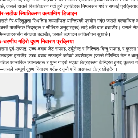
र्छ, जसले हातले स्थितिकरण गर्दा हुने त्रुटिहरू निष्कासन गर्छ र सफाई प्रक्रियाको 
गैर-सटीक स्थितिकरण क्ल्याम्पिंग डिजाइन
सले गैर-परिशुद्धता स्थितिमा क्ल्याम्पिङ यान्त्रिकी प्रयोग गर्दछ जसले क्ल्या
(जस्तै माउन्टिङ छिद्रहरू र सीलिङ अनुहारहरू) लाई क्षति बाट बचाउँछ। यसले 
भिन्नताहरूसँग संगतता बढाउँछ, जसले उत्पादन लचिलोपन सुधार्छ।
४-चरणीय गहिरो दूषण निवारण प्रक्रिया
समा पूर्व-सफाइ, उच्च-दबाव जेट सफाइ, टर्बुलेन्ट र निश्चित-बिन्दु सफाइ, र कुल्ला
लबहरू हटाउँछ; उच्च-दबाव सफाइले जमेको अवशेषहरू (जस्तै मेशिनिङ तेल र धातुका छ
टिल आन्तरिक च्यानलहरू र पुग्न गाह्रो भएका क्षेत्रहरूमा केन्द्रित हुन्छ; कुल्ला 
जसले सम्पूर्ण दूषण निवारण गर्दछ र कुनै पनि असफल क्षेत्र छोड्दैन।