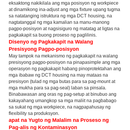
eksaktong nakikilala ang mga posisyon ng workpiece
at dinamikong ina-adjust ang mga fixture upang tugma
sa natatanging istruktura ng mga DCT housing, na
nagtatanggal ng mga kamalian sa manu-manong
pagpo-posisyon at nagsisiguro ng matatag at ligtas na
pagkakapit sa buong proseso ng paglilinis.
Disenyo ng Pagkakapit na Walang
Presisyong Pagpo-posisyon
May tampok na mekanismo ng pagkakapit na walang
presisyong pagpo-posisyon na pinapasimple ang mga
operasyon ng pagkakapit habang pinoprotektahan ang
mga ibabaw ng DCT housing na may mataas na
presisyon (tulad ng mga butas para sa pag-mount at
mga mukha para sa pag-seal) laban sa pinsala.
Binabawasan ang oras ng pag-setup at binubuo ang
kakayahang umangkop sa mga maliit na pagbabago
sa sukat ng mga workpiece, na nagpapahusay ng
flexibility sa produksyon.
apat na Yugto ng Malalim na Proseso ng
Pag-alis ng Kontaminasyon