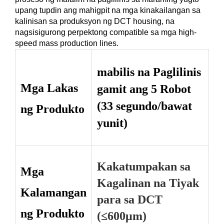
upang tupdin ang mahigpit na mga kinakailangan sa
kalinisan sa produksyon ng DCT housing, na
nagsisigurong perpektong compatible sa mga high-
speed mass production lines.
mabilis na Paglilinis
Mga Lakas
gamit ang 5 Robot
(33 segundo/bawat
ng Produkto
yunit)
Kakatumpakan sa
Mga
Kagalinan na Tiyak
Kalamangan
para sa DCT
ng Produkto
(≤600μm)