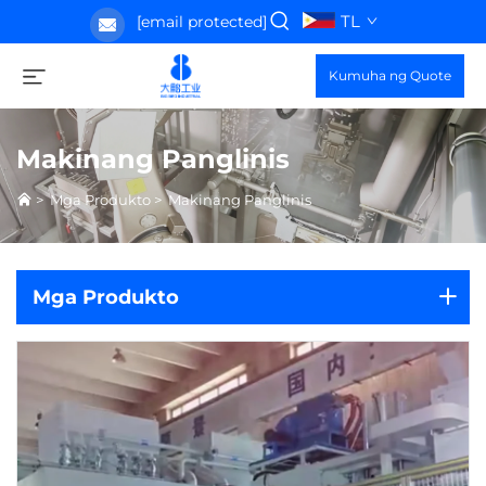
TL
[email protected]
Kumuha ng Quote
Makinang Panglinis
>
Mga Produkto
>
Makinang Panglinis
Mga Produkto