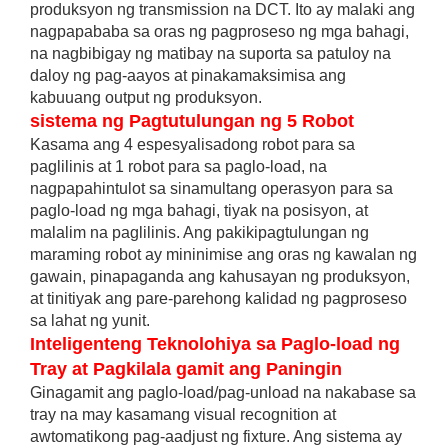
produksyon ng transmission na DCT. Ito ay malaki ang
nagpapababa sa oras ng pagproseso ng mga bahagi,
na nagbibigay ng matibay na suporta sa patuloy na
daloy ng pag-aayos at pinakamaksimisa ang
kabuuang output ng produksyon.
sistema ng Pagtutulungan ng 5 Robot
Kasama ang 4 espesyalisadong robot para sa
paglilinis at 1 robot para sa paglo-load, na
nagpapahintulot sa sinamultang operasyon para sa
paglo-load ng mga bahagi, tiyak na posisyon, at
malalim na paglilinis. Ang pakikipagtulungan ng
maraming robot ay mininimise ang oras ng kawalan ng
gawain, pinapaganda ang kahusayan ng produksyon,
at tinitiyak ang pare-parehong kalidad ng pagproseso
sa lahat ng yunit.
Inteligenteng Teknolohiya sa Paglo-load ng
Tray at Pagkilala gamit ang Paningin
Ginagamit ang paglo-load/pag-unload na nakabase sa
tray na may kasamang visual recognition at
awtomatikong pag-aadjust ng fixture. Ang sistema ay