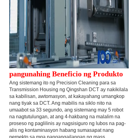
pangunahing Beneficio ng Produkto
Ang sistemang ito ng Precision Cleaning para sa
Transmission Housing ng Qingshan DCT ay nakikilala
sa kabilisan, awtomasyon, at kakayahang umangkop
nang tiyak sa DCT. Ang mabilis na siklo nito na
umaabot sa 33 segundo, ang sistemang may 5 robot
na nagtutulungan, at ang 4-hakbang na malalim na
proseso ng paglilinis ay nagsisiguro ng lubos na pag-
alis ng kontaminasyon habang sumasapat nang
perpekto sa mga pangangailangan ng mass