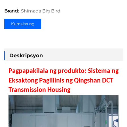
Shimada Big Bird
Brand:
Kumuha ng
Quote
Deskripsyon
Pagpapakilala ng produkto:
Sistema ng
Eksaktong Paglilinis ng Qingshan DCT
Transmission Housing