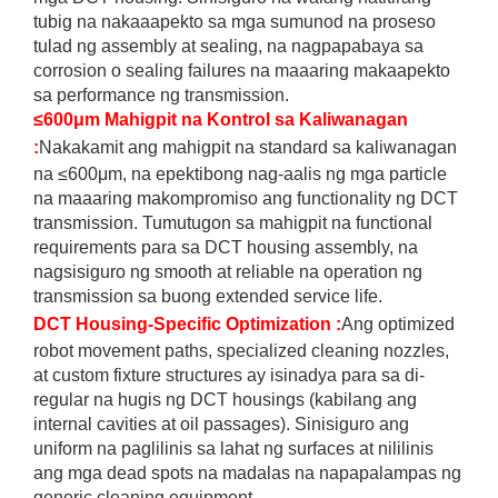
tubig na nakaaapekto sa mga sumunod na proseso
tulad ng assembly at sealing, na nagpapabaya sa
corrosion o sealing failures na maaaring makaapekto
sa performance ng transmission.
≤600μm Mahigpit na Kontrol sa Kaliwanagan
:
Nakakamit ang mahigpit na standard sa kaliwanagan
na ≤600μm, na epektibong nag-aalis ng mga particle
na maaaring makompromiso ang functionality ng DCT
transmission. Tumutugon sa mahigpit na functional
requirements para sa DCT housing assembly, na
nagsisiguro ng smooth at reliable na operation ng
transmission sa buong extended service life.
DCT Housing-Specific Optimization
:
Ang optimized
robot movement paths, specialized cleaning nozzles,
at custom fixture structures ay isinadya para sa di-
regular na hugis ng DCT housings (kabilang ang
internal cavities at oil passages). Sinisiguro ang
uniform na paglilinis sa lahat ng surfaces at nililinis
ang mga dead spots na madalas na napapalampas ng
generic cleaning equipment.