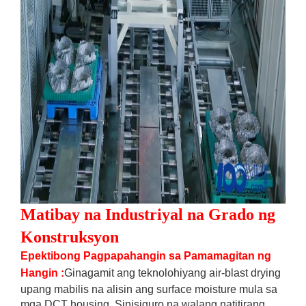
Matibay na Industriyal na Grado ng
Konstruksyon
Epektibong Pagpapahangin sa Pamamagitan ng
Hangin
:
Ginagamit ang teknolohiyang air-blast drying
upang mabilis na alisin ang surface moisture mula sa
mga DCT housing. Sinisiguro na walang natitirang