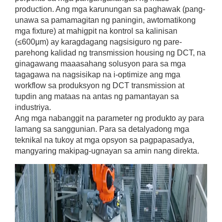
production. Ang mga karunungan sa paghawak (pang-
unawa sa pamamagitan ng paningin, awtomatikong
mga fixture) at mahigpit na kontrol sa kalinisan
(≤600μm) ay karagdagang nagsisiguro ng pare-
parehong kalidad ng transmission housing ng DCT, na
ginagawang maaasahang solusyon para sa mga
tagagawa na nagsisikap na i-optimize ang mga
workflow sa produksyon ng DCT transmission at
tupdin ang mataas na antas ng pamantayan sa
industriya.
Ang mga nabanggit na parameter ng produkto ay para
lamang sa sanggunian. Para sa detalyadong mga
teknikal na tukoy at mga opsyon sa pagpapasadya,
mangyaring makipag-ugnayan sa amin nang direkta.