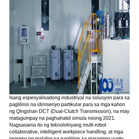
Isang espesyalisadong industriyal na solusyon para sa
paglilinis na idinisenyo partikular para sa mga kahon
ng Qingshan DCT (Dual-Clutch Transmission), na may
matagumpay na paghahatid simula noong 2021.
Nagsasama ito ng teknolohiyang multi-robot
collaborative, intelligent workpiece handling, at mga
proseso ng malalim na paglilinis sa maraming yugto