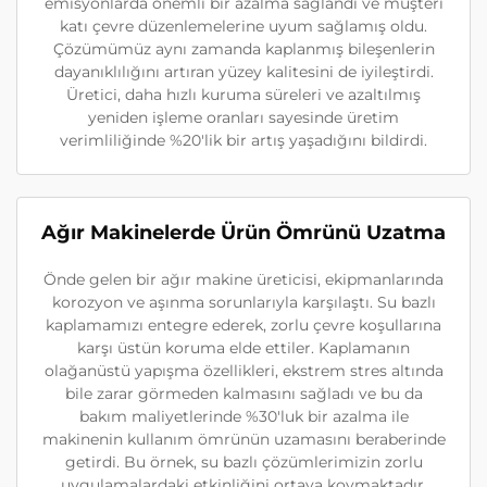
emisyonlarda önemli bir azalma sağlandı ve müşteri
katı çevre düzenlemelerine uyum sağlamış oldu.
Çözümümüz aynı zamanda kaplanmış bileşenlerin
dayanıklılığını artıran yüzey kalitesini de iyileştirdi.
Üretici, daha hızlı kuruma süreleri ve azaltılmış
yeniden işleme oranları sayesinde üretim
verimliliğinde %20'lik bir artış yaşadığını bildirdi.
Ağır Makinelerde Ürün Ömrünü Uzatma
Önde gelen bir ağır makine üreticisi, ekipmanlarında
korozyon ve aşınma sorunlarıyla karşılaştı. Su bazlı
kaplamamızı entegre ederek, zorlu çevre koşullarına
karşı üstün koruma elde ettiler. Kaplamanın
olağanüstü yapışma özellikleri, ekstrem stres altında
bile zarar görmeden kalmasını sağladı ve bu da
bakım maliyetlerinde %30'luk bir azalma ile
makinenin kullanım ömrünün uzamasını beraberinde
getirdi. Bu örnek, su bazlı çözümlerimizin zorlu
uygulamalardaki etkinliğini ortaya koymaktadır.