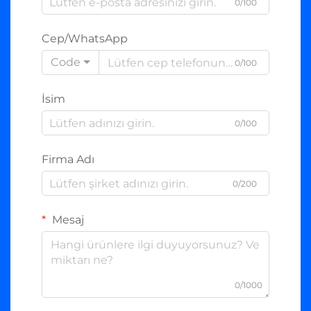
0/100
Cep/WhatsApp
Code
0/100
İsim
0/100
Firma Adı
0/200
Mesaj
0/1000