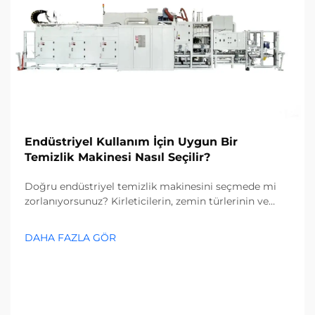
Endüstriyel Kullanım İçin Uygun Bir
Temizlik Makinesi Nasıl Seçilir?
Doğru endüstriyel temizlik makinesini seçmede mi
zorlanıyorsunuz? Kirleticilerin, zemin türlerinin ve
tesis büyüklüğünün seçim sürecinizi nasıl etkilediğini
keşfedin. Maliyetleri azaltın ve verimliliği artırın—
DAHA FAZLA GÖR
şimdi tam rehberi edinin.