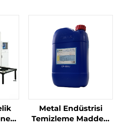
lik
Metal Endüstrisi
ne
Temizleme Maddesi
CP-60XJ