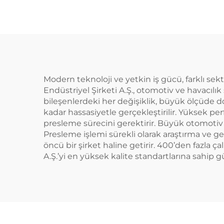
Modern teknoloji ve yetkin iş gücü, farklı sek
Endüstriyel Şirketi A.Ş., otomotiv ve havacılı
bileşenlerdeki her değişiklik, büyük ölçüde d
kadar hassasiyetle gerçekleştirilir. Yüksek 
presleme sürecini gerektirir. Büyük otomotiv ü
Presleme işlemi sürekli olarak araştırma ve ge
öncü bir şirket haline getirir. 400’den fazla ç
A.Ş.’yi en yüksek kalite standartlarına sahip gü