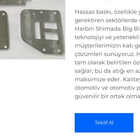
Hassas baskı, özellikle
gerektiren sektörlerde
Harbin Shimada Big Bird 
teknolojiyi ve yetenekli
müşterilerimizin katı g
çözümleri sunuyoruz. H
tam olarak belirtilen ö
sağlar; bu da atığı en az
maksimize eder. Kalitey
otomotiv ve otomotiv pa
güvenilir bir ortak olm
Teklif Al