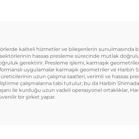
törlerde kaliteli hizmetler ve bileşenlerin sunulmasında b
k sektörlerinin hassas presleme sürecinde mutlak doğruluk
oğruluk gerektirir. Presleme işlemi, karmaşık geometril
performanslı uygulamalar karmaşık geometriler ve Harbin 
reticilerinin uzun çalışma saatleri, verimli ve hassas pr
liştirme çalışmalarına tabi tutulur; bu da Harbin Shimada 
alışanı ile kurduğu uzun vadeli operasyonel ortaklıklar, H
venilir bir şirket yapar.