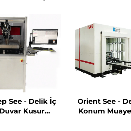
p See - Delik İç
Orient See - De
Duvar Kusur
Konum Muaye
ayene Sistemi
Sistemi