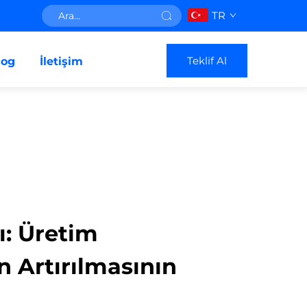
TR
Teklif Al
log
İletişim
ı: Üretim
in Artırılmasının