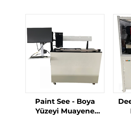
Paint See - Boya
Dee
Yüzeyi Muayene
Sistemi
Mu