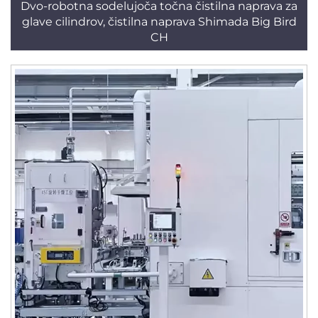
Dvo-robotna sodelujoča točna čistilna naprava za
glave cilindrov, čistilna naprava Shimada Big Bird
CH