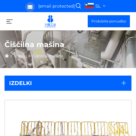
SL
[email protected]
Pridobite ponudbo
Čiščilna mašina
>
Izdelki
>
Čiščilna mašina
IZDELKI