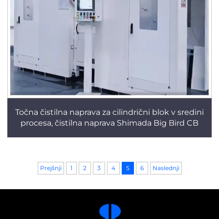
Točna čistilna naprava za cilindrični blok v sredini
procesa, čistilna naprava Shimada Big Bird CB
Prejšnji
1
2
3
4
5
6
Naslednji