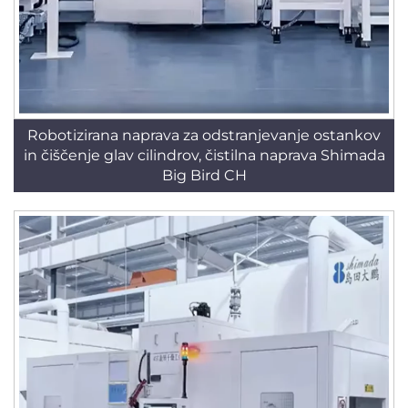
Robotizirana naprava za odstranjevanje ostankov
in čiščenje glav cilindrov, čistilna naprava Shimada
Big Bird CH