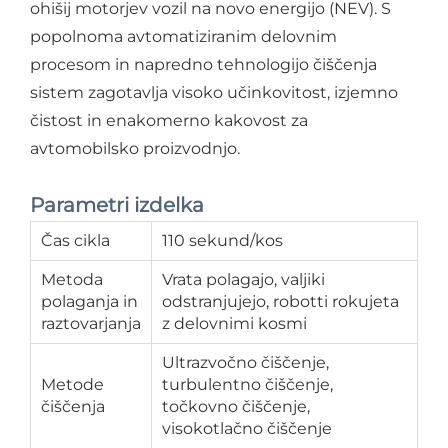
ohišij motorjev vozil na novo energijo (NEV). S
popolnoma avtomatiziranim delovnim
procesom in napredno tehnologijo čiščenja
sistem zagotavlja visoko učinkovitost, izjemno
čistost in enakomerno kakovost za
avtomobilsko proizvodnjo.
Parametri izdelka
Čas cikla
110 sekund/kos
Metoda
Vrata polagajo, valjiki
polaganja in
odstranjujejo, robotti rokujeta
raztovarjanja
z delovnimi kosmi
Ultrazvočno čiščenje,
Metode
turbulentno čiščenje,
čiščenja
točkovno čiščenje,
visokotlačno čiščenje