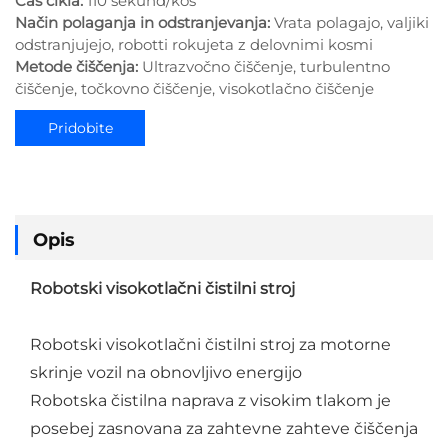
Čas cikla:
110 sekund/kos
Način polaganja in odstranjevanja:
Vrata polagajo, valjiki
odstranjujejo, robotti rokujeta z delovnimi kosmi
Metode čiščenja:
Ultrazvočno čiščenje, turbulentno
čiščenje, točkovno čiščenje, visokotlačno čiščenje
Pridobite
ponudbo
Opis
Robotski visokotlačni čistilni stroj
Robotski visokotlačni čistilni stroj za motorne
skrinje vozil na obnovljivo energijo
Robotska čistilna naprava z visokim tlakom je
posebej zasnovana za zahtevne zahteve čiščenja