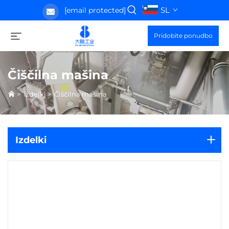
SL
[email protected]
Pridobite ponudbo
Čiščilna mašina
>
Izdelki
>
Čiščilna mašina
Izdelki