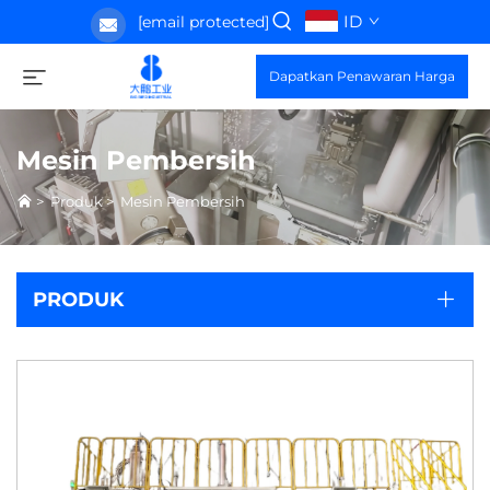
ID
[email protected]
Dapatkan Penawaran Harga
Mesin Pembersih
>
Produk
>
Mesin Pembersih
PRODUK