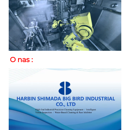
O nas 
: