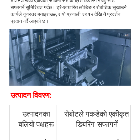
8MPa उच्च दबावको साथमा सटीक ब्रश डिबरिंग र बहु-मोड 
सफागर्ने सुनिश्चित गर्दछ। ट्रे-आधारित लोडिङ र रोबोटिक सुखाउने 
कार्यले गुणस्तर बनाइराख्छ, र यो प्रणाली २०१५ देखि नै प्रदर्शन 
प्रदान गर्दै आएको छ। 
उत्पादन विवरण: 
उत्पादनका
रोबोटले पकडेको एकीकृत
बलियो पक्षहरू
डिबरिंग-सफागर्ने