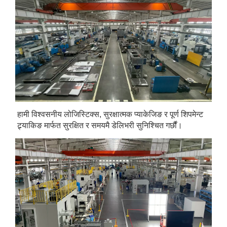
हामी विश्वसनीय लोजिस्टिक्स, सुरक्षात्मक प्याकेजिङ र पूर्ण शिपमेन्ट 
ट्र्याकिङ मार्फत सुरक्षित र समयमै डेलिभरी सुनिश्चित गर्छौं। 