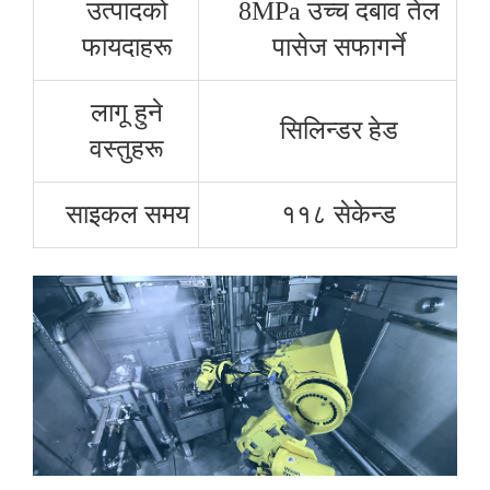
उत्पादको
8MPa उच्च दबाव तेल
फायदाहरू
पासेज सफागर्ने
लागू हुने
सिलिन्डर हेड
वस्तुहरू
साइकल समय
११८ सेकेन्ड