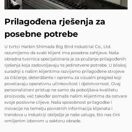
Prilagođena rješenja za
posebne potrebe
U tvrtci Harbin Shimada Big Bird Industrial Co., Ltd.
razumijemo da svaki klijent ima posebne zahtjeve. Naša
obradna tvornica specijalizirana je za pružanje prilagođenih
rješenja koja zadovoljavaju te jedinstvene potrebe. U bliskoj
suradnji s našim klijentima razvijamo prilagođene strojeve
za čišćenje, deterdžente i opremu za vizualni pregled koji
povećavaju operativnu učinkovitost i djelotvornost. Ovaj
personalizirani pristup ne samo da poboljšava kvalitetu
proizvoda, već također pomaže našim klijentima da ostvare
svoje poslovne ciljeve. Naša sposobnost prilagodbe i
inovacije na temelju povratnih informacija klijenata i
trendova u industriji obilježje je naše usluge, što nas čini
omiljenim izborom u sektoru obrade.