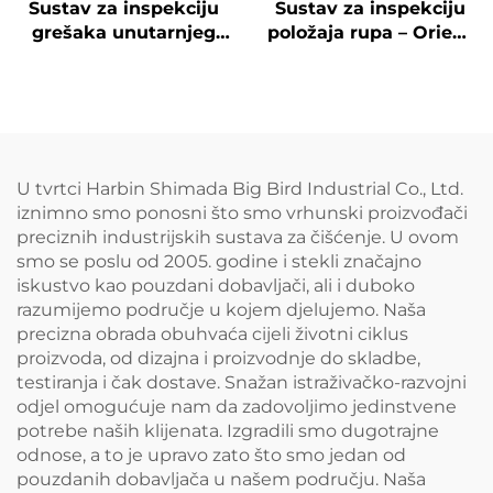
Sustav za inspekciju
Sustav za inspekciju
grešaka unutarnjeg
položaja rupa – Orient
zida rupa – Deep See
See
U tvrtci Harbin Shimada Big Bird Industrial Co., Ltd.
iznimno smo ponosni što smo vrhunski proizvođači
preciznih industrijskih sustava za čišćenje. U ovom
smo se poslu od 2005. godine i stekli značajno
iskustvo kao pouzdani dobavljači, ali i duboko
razumijemo područje u kojem djelujemo. Naša
precizna obrada obuhvaća cijeli životni ciklus
proizvoda, od dizajna i proizvodnje do skladbe,
testiranja i čak dostave. Snažan istraživačko-razvojni
odjel omogućuje nam da zadovoljimo jedinstvene
potrebe naših klijenata. Izgradili smo dugotrajne
odnose, a to je upravo zato što smo jedan od
pouzdanih dobavljača u našem području. Naša