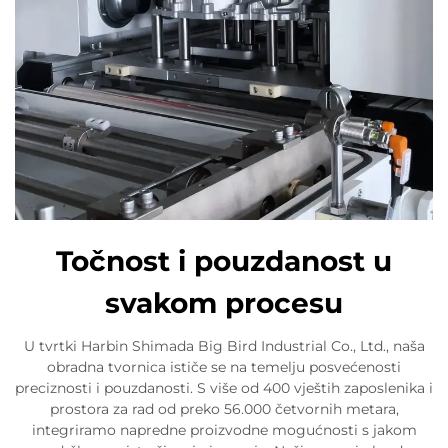
Točnost i pouzdanost u
svakom procesu
U tvrtki Harbin Shimada Big Bird Industrial Co., Ltd., naša
obradna tvornica ističe se na temelju posvećenosti
preciznosti i pouzdanosti. S više od 400 vještih zaposlenika i
prostora za rad od preko 56.000 četvornih metara,
integriramo napredne proizvodne mogućnosti s jakom