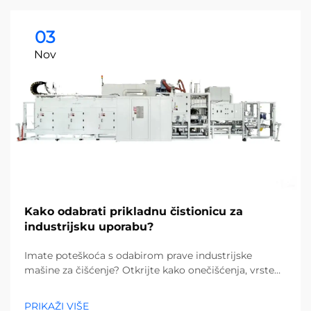
03
Nov
Kako odabrati prikladnu čistionicu za
industrijsku uporabu?
Imate poteškoća s odabirom prave industrijske
mašine za čišćenje? Otkrijte kako onečišćenja, vrste
podova i veličina objekta utječu na vaš izbor. Smanjite
troškove i povećajte učinkovitost – preuzmite potpuni
PRIKAŽI VIŠE