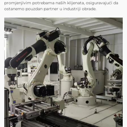
promjenjivim potrebama naših klijenata, osiguravajući da
ostanemo pouzdan partner u industriji obrade.