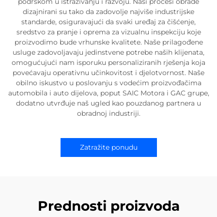
podrškom u istraživanju i razvoju. Naši procesi obrade
dizajnirani su tako da zadovolje najviše industrijske
standarde, osiguravajući da svaki uređaj za čišćenje,
sredstvo za pranje i oprema za vizualnu inspekciju koje
proizvodimo bude vrhunske kvalitete. Naše prilagođene
usluge zadovoljavaju jedinstvene potrebe naših klijenata,
omogućujući nam isporuku personaliziranih rješenja koja
povećavaju operativnu učinkovitost i djelotvornost. Naše
obilno iskustvo u poslovanju s vodećim proizvođačima
automobila i auto dijelova, poput SAIC Motora i GAC grupe,
dodatno utvrđuje naš ugled kao pouzdanog partnera u
obradnoj industriji.
Zatražite ponudu
Prednosti proizvoda