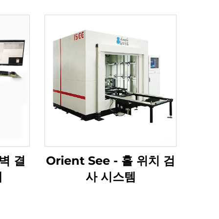
내벽 결
Orient See - 홀 위치 검
템
사 시스템