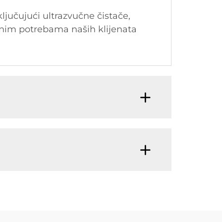
jučujući ultrazvučne čistače,
ičnim potrebama naših klijenata