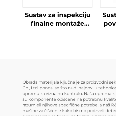
Sustav za inspekciju
Sust
finalne montaže
pov
motora – serija All
See
Obrada materijala ključna je za proizvodni sek
Co., Ltd. ponosi se što nudi najnoviju tehnol
opremu za vizualnu kontrolu. Naša oprema za 
su komponente očišćene na potrebnu kvalitet
razumjeli njihove specifične potrebe, a naš R&
mašine za čišćenje kako bismo proizveli dete