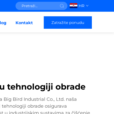
HR
Zatražite ponudu
log
Kontakt
u tehnologiji obrade
 Big Bird Industrial Co., Ltd. naša
tehnologiji obrade osigurava
t u industrijskim sustavima za čišćenje.