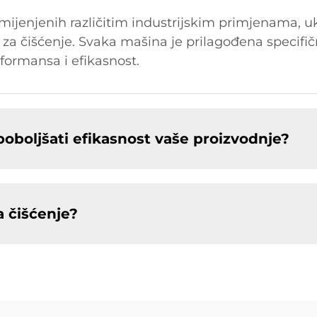
jenjenih različitim industrijskim primjenama, ukl
e za čišćenje. Svaka mašina je prilagođena specif
formansa i efikasnost.
oboljšati efikasnost vaše proizvodnje?
a čišćenje?