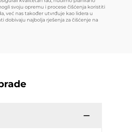
osigurali kvalitetan rad, nudimo planirano
ogli svoju opremu i procese čišćenja koristiti
, već nas također utvrđuje kao lidera u
nti dobivaju najbolja rješenja za čišćenje na
obrade