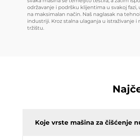
svaka mašina se temeljito testira, a zatim isp
održavanje i podršku klijentima u svakoj fazi,
na maksimalan način. Naš naglasak na tehnolo
industriji. Kroz stalna ulaganja u istraživanje 
tržištu.
Najče
Koje vrste mašina za čišćenje n