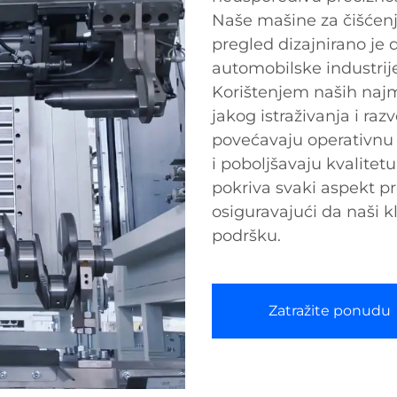
Naše mašine za čišćenj
pregled dizajnirano je 
automobilske industrije
Korištenjem naših najm
jakog istraživanja i ra
povećavaju operativnu 
i poboljšavaju kvalite
pokriva svaki aspekt p
osiguravajući da naši k
podršku.
Zatražite ponudu