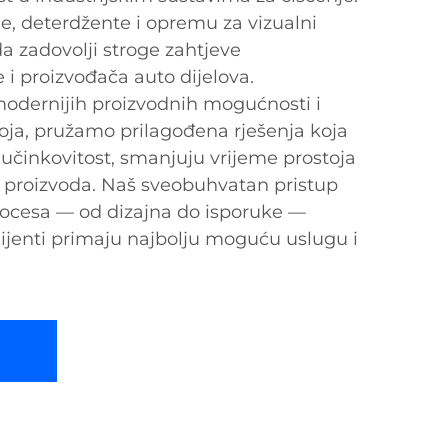
e, deterdžente i opremu za vizualni
da zadovolji stroge zahtjeve
 i proizvođača auto dijelova.
odernijih proizvodnih mogućnosti i
zvoja, pružamo prilagođena rješenja koja
učinkovitost, smanjuju vrijeme prostoja
tu proizvoda. Naš sveobuhvatan pristup
rocesa — od dizajna do isporuke —
lijenti primaju najbolju moguću uslugu i