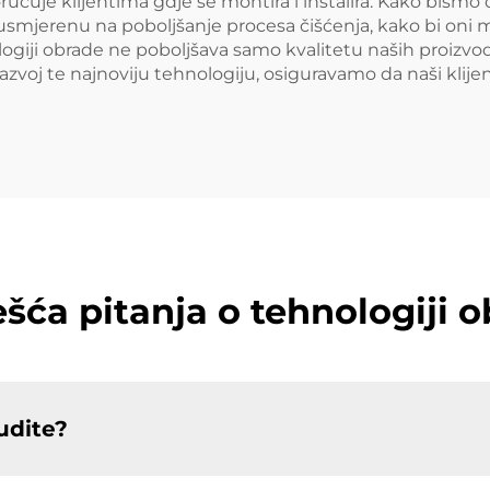
oručuje klijentima gdje se montira i instalira. Kako bismo 
 usmjerenu na poboljšanje procesa čišćenja, kako bi oni m
giji obrade ne poboljšava samo kvalitetu naših proizvoda
i razvoj te najnoviju tehnologiju, osiguravamo da naši klije
šća pitanja o tehnologiji 
udite?