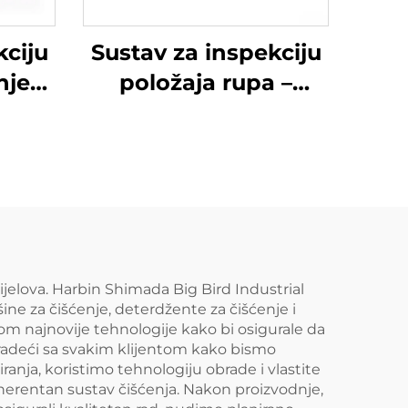
kciju
Sustav za inspekciju
njeg
položaja rupa –
p See
Orient See
dijelova. Harbin Shimada Big Bird Industrial
ine za čišćenje, deterdžente za čišćenje i
om najnovije tehnologije kako bi osigurale da
radeći sa svakim klijentom kako bismo
ranja, koristimo tehnologiju obrade i vlastite
herentan sustav čišćenja. Nakon proizvodnje,