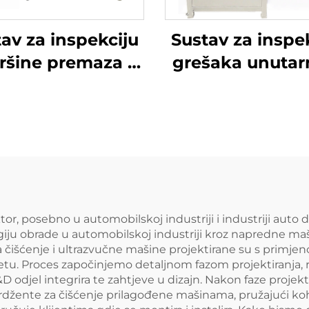
av za inspekciju
Sustav za inspe
ršine premaza –
grešaka unutar
Paint See
zida rupa – Dee
tor, posebno u automobilskoj industriji i industriji auto 
ogiju obrade u automobilskoj industriji kroz napredne maš
čišćenje i ultrazvučne mašine projektirane su s primjen
u. Proces započinjemo detaljnom fazom projektiranja, 
D odjel integrira te zahtjeve u dizajn. Nakon faze projekti
rdžente za čišćenje prilagođene mašinama, pružajući ko