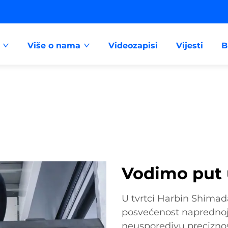
Više o nama
Videozapisi
Vijesti
B
Vodimo put 
U tvrtci Harbin Shimada
posvećenost naprednoj 
neusporedivu preciznos