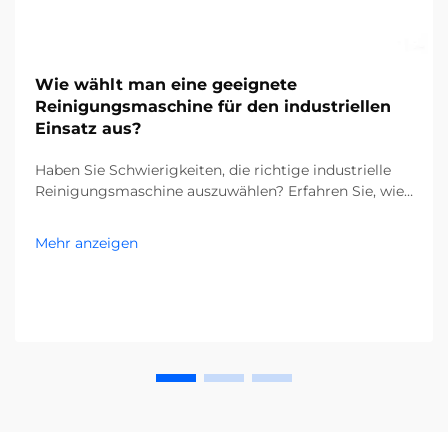
Wie wählt man eine geeignete
Reinigungsmaschine für den industriellen
Einsatz aus?
Haben Sie Schwierigkeiten, die richtige industrielle
Reinigungsmaschine auszuwählen? Erfahren Sie, wie
Verunreinigungen, Bodentypen und die Größe Ihrer
Anlage Ihre Entscheidung beeinflussen. Senken Sie
Mehr anzeigen
Kosten und steigern Sie die Effizienz – holen Sie sich
jetzt den kompletten Leitfaden.