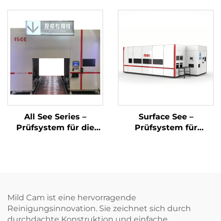
Kurbelwellenreinigungs
All See Series –
Surface See –
Prüfsystem für die
Prüfsystem für
Endmontage des
Oberflächendefekte
Motors
mittels
Bildverarbeitung
Mild Cam ist eine hervorragende
Reinigungsinnovation. Sie zeichnet sich durch
durchdachte Konstruktion und einfache