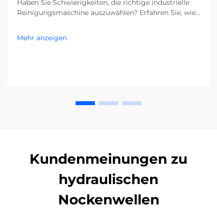
Haben Sie Schwierigkeiten, die richtige industrielle
Reinigungsmaschine auszuwählen? Erfahren Sie, wie
Verunreinigungen, Bodentypen und die Größe Ihrer
Anlage Ihre Entscheidung beeinflussen. Senken Sie
Mehr anzeigen
Kosten und steigern Sie die Effizienz – holen Sie sich
jetzt den kompletten Leitfaden.
Kundenmeinungen zu
hydraulischen
Nockenwellen