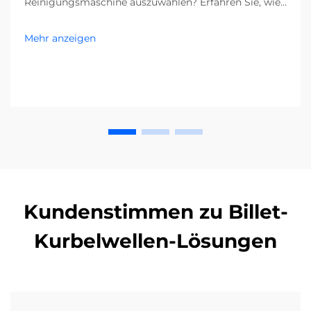
Reinigungsmaschine auszuwählen? Erfahren Sie, wie
Verunreinigungen, Bodentypen und die Größe Ihrer
Anlage Ihre Entscheidung beeinflussen. Senken Sie
Mehr anzeigen
Kosten und steigern Sie die Effizienz – holen Sie sich
jetzt den kompletten Leitfaden.
Kundenstimmen zu Billet-
Kurbelwellen-Lösungen