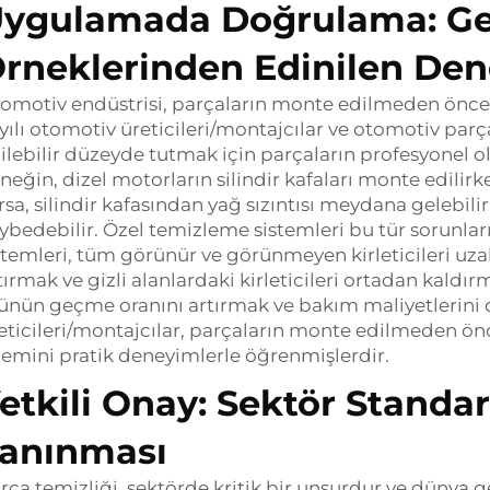
ygulamada Doğrulama: G
rneklerinden Edinilen De
omotiv endüstrisi, parçaların monte edilmeden önce
yılı otomotiv üreticileri/montajcılar ve otomotiv parça
ilebilir düzeyde tutmak için parçaların profesyonel
neğin, dizel motorların silindir kafaları monte edilirke
rsa, silindir kafasından yağ sızıntısı meydana gelebili
ybedebilir. Özel temizleme sistemleri bu tür sorunl
stemleri, tüm görünür ve görünmeyen kirleticileri uzak
tırmak ve gizli alanlardaki kirleticileri ortadan kald
ünün geçme oranını artırmak ve bakım maliyetlerin
eticileri/montajcılar, parçaların monte edilmeden ön
emini pratik deneyimlerle öğrenmişlerdir.
etkili Onay: Sektör Standar
anınması
rça temizliği, sektörde kritik bir unsurdur ve dünya 