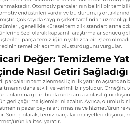
nınmaktadır. Otomotiv parçalarının belirli bir temizli
omotiv endüstrileri vardır ve bu durum, iş ortakların
lmıştır. Çok sayıda saygın şirket tarafından uzmanlığ
zümleri, genellikle küresel temizlik standartlarına odakl
ünlerine özel olarak kapsamlı araştırmalar sonucu geliş
şteriler, parça temizliğinin yalnızca bir işlem olmad
recinin temel bir adımını oluşturduğunu vurgular.
icari Değer: Temizleme Ya
çinde Nasıl Getiri Sağladığı
rli parçaların temizlenmesi için ilk yatırım açısından 
altmanın daha etkili ve verimli bir yoludur. Örneğin, 
ün anlamına gelir; bu da ürün arızası olasılığını düşürü
ün geri çağırma işlemlerini azaltır. Ayrıca, olumlu bir
letmenin pazar payını artırmasına ve hizmet/ürün r
ur. Sonuç olarak, temiz parçalar maliyetleri düşürür, 
zmet/ürün kalitesi yaratır.