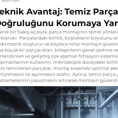
r adımdır.
eknik Avantaj: Temiz Parça
oğruluğunu Korumaya Yar
knik bir bakış açısıyla, parça montajının temel yönler
ktarıdır. Parçalardaki kirlilik, boşlukların boyutunu ar
zdırmazlık oluşturur ve böylece nihai montajın güvenili
sa küçük kir parçacıkları, bileşenlerin genel işletme v
nlendirilen ve gelişmiş çok aşamalı filtrasyon sisteml
ipmanlarının kullanımı, mikroskopik düzeydeki kirlilik
re temizlenen parçalar, montaj sırasında optimal şeki
rtünmesini ile aşınmasını azaltır. Ayrıca, temiz parça 
lzemelerinin yapışmasını artırarak montajın güvenilir