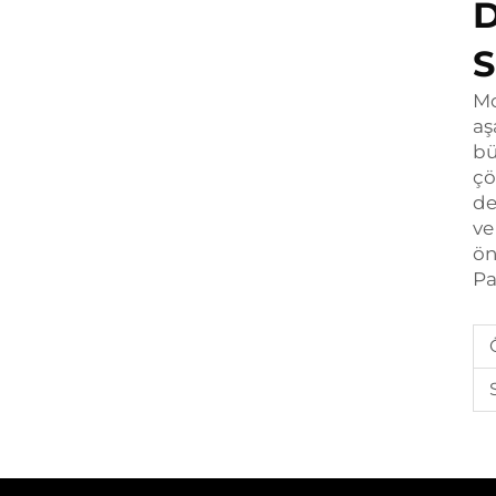
D
S
Mo
aş
bü
çö
de
ve
ön
Pa