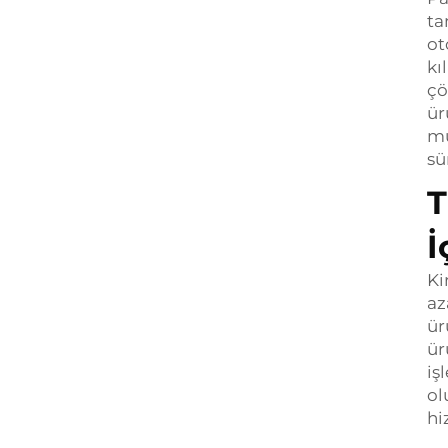
ta
ot
kı
çö
ür
mü
sü
T
İ
Ki
az
ür
ür
iş
ol
hi