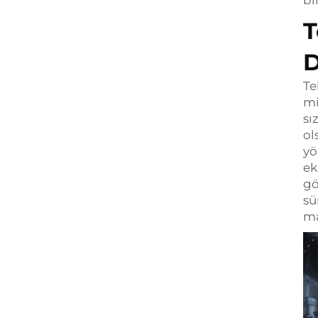
bi
T
D
Te
mi
sı
ol
yö
ek
gö
sü
ma