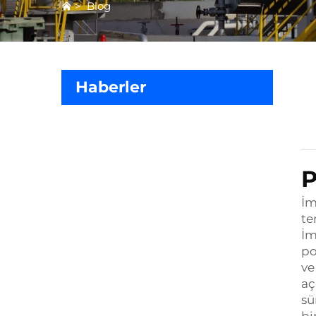
>
Blog
Haberler
P
İm
te
İm
po
ve
aç
sü