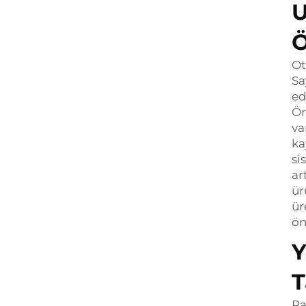
U
Ö
Ot
Sa
ed
Ör
va
ka
si
ar
ür
ür
ön
Y
T
Pa