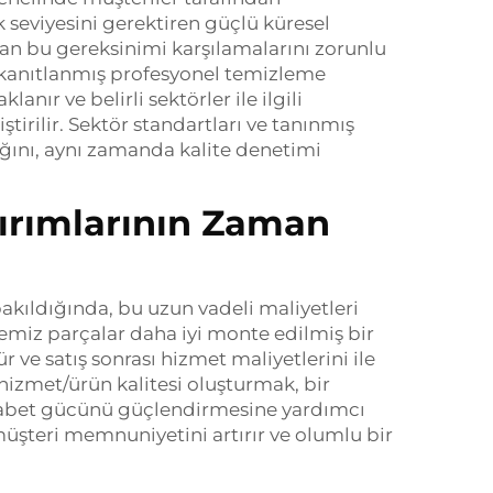
k seviyesini gerektiren güçlü küresel
dan bu gereksinimi karşılamalarını zorunlu
ı kanıtlanmış profesyonel temizleme
anır ve belirli sektörler ile ilgili
tirilir. Sektör standartları ve tanınmış
ığını, aynı zamanda kalite denetimi
tırımlarının Zaman
bakıldığında, bu uzun vadeli maliyetleri
temiz parçalar daha iyi monte edilmiş bir
r ve satış sonrası hizmet maliyetlerini ile
 hizmet/ürün kalitesi oluşturmak, bir
ekabet gücünü güçlendirmesine yardımcı
müşteri memnuniyetini artırır ve olumlu bir