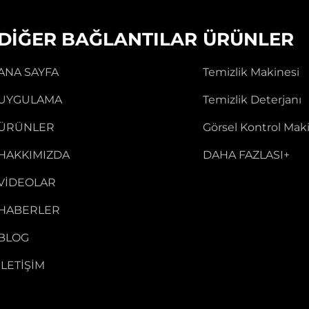
DIĞER BAĞLANTILAR
ÜRÜNLER
ANA SAYFA
Temizlik Makinesi
UYGULAMA
Temizlik Deterjanı
ÜRÜNLER
Görsel Kontrol Mak
HAKKIMIZDA
DAHA FAZLASI+
VIDEOLAR
HABERLER
BLOG
İLETIŞIM