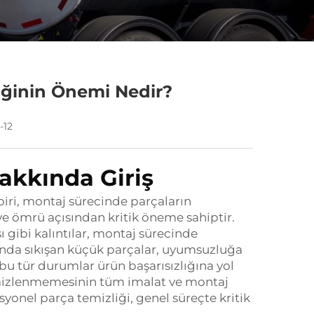
iğinin Önemi Nedir?
-12
akkında Giriş
biri, montaj sürecinde parçaların
ve ömrü açısından kritik öneme sahiptir.
ı gibi kalıntılar, montaj sürecinde
asında sıkışan küçük parçalar, uyumsuzluğa
bu tür durumlar ürün başarısızlığına yol
emizlenmemesinin tüm imalat ve montaj
esyonel parça temizliği, genel süreçte kritik