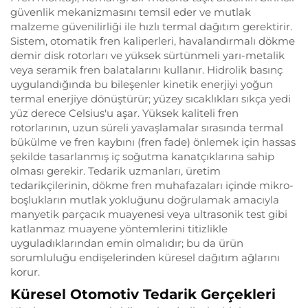
güvenlik mekanizmasını temsil eder ve mutlak
malzeme güvenilirliği ile hızlı termal dağıtım gerektirir.
Sistem, otomatik fren kaliperleri, havalandırmalı dökme
demir disk rotorları ve yüksek sürtünmeli yarı-metalik
veya seramik fren balatalarını kullanır. Hidrolik basınç
uygulandığında bu bileşenler kinetik enerjiyi yoğun
termal enerjiye dönüştürür; yüzey sıcaklıkları sıkça yedi
yüz derece Celsius'u aşar. Yüksek kaliteli fren
rotorlarının, uzun süreli yavaşlamalar sırasında termal
bükülme ve fren kaybını (fren fade) önlemek için hassas
şekilde tasarlanmış iç soğutma kanatçıklarına sahip
olması gerekir. Tedarik uzmanları, üretim
tedarikçilerinin, dökme fren muhafazaları içinde mikro-
boşlukların mutlak yokluğunu doğrulamak amacıyla
manyetik parçacık muayenesi veya ultrasonik test gibi
katlanmaz muayene yöntemlerini titizlikle
uyguladıklarından emin olmalıdır; bu da ürün
sorumluluğu endişelerinden küresel dağıtım ağlarını
korur.
Küresel Otomotiv Tedarik Gerçekleri