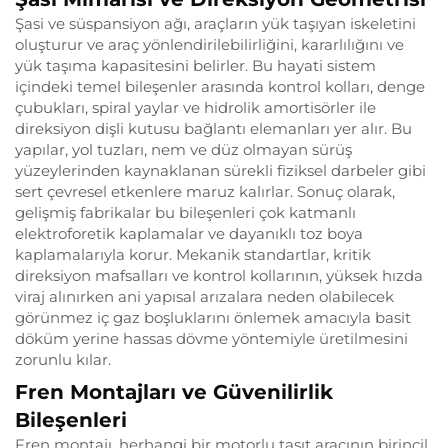
Şasi ve süspansiyon ağı, araçların yük taşıyan iskeletini
oluşturur ve araç yönlendirilebilirliğini, kararlılığını ve
yük taşıma kapasitesini belirler. Bu hayati sistem
içindeki temel bileşenler arasında kontrol kolları, denge
çubukları, spiral yaylar ve hidrolik amortisörler ile
direksiyon dişli kutusu bağlantı elemanları yer alır. Bu
yapılar, yol tuzları, nem ve düz olmayan sürüş
yüzeylerinden kaynaklanan sürekli fiziksel darbeler gibi
sert çevresel etkenlere maruz kalırlar. Sonuç olarak,
gelişmiş fabrikalar bu bileşenleri çok katmanlı
elektroforetik kaplamalar ve dayanıklı toz boya
kaplamalarıyla korur. Mekanik standartlar, kritik
direksiyon mafsalları ve kontrol kollarının, yüksek hızda
viraj alınırken ani yapısal arızalara neden olabilecek
görünmez iç gaz boşluklarını önlemek amacıyla basit
döküm yerine hassas dövme yöntemiyle üretilmesini
zorunlu kılar.
Fren Montajları ve Güvenilirlik
Bileşenleri
Fren montajı, herhangi bir motorlu taşıt aracının birincil