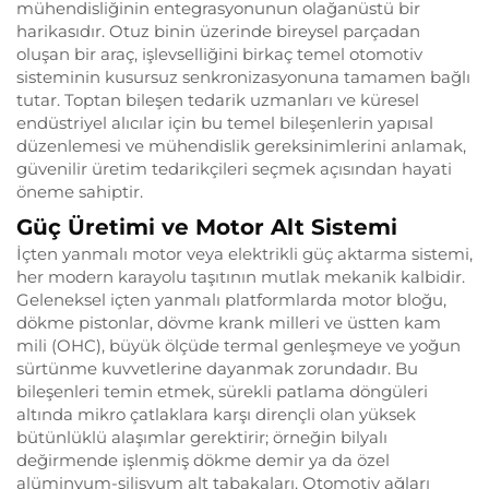
mühendisliğinin entegrasyonunun olağanüstü bir
harikasıdır. Otuz binin üzerinde bireysel parçadan
oluşan bir araç, işlevselliğini birkaç temel otomotiv
sisteminin kusursuz senkronizasyonuna tamamen bağlı
tutar. Toptan bileşen tedarik uzmanları ve küresel
endüstriyel alıcılar için bu temel bileşenlerin yapısal
düzenlemesi ve mühendislik gereksinimlerini anlamak,
güvenilir üretim tedarikçileri seçmek açısından hayati
öneme sahiptir.
Güç Üretimi ve Motor Alt Sistemi
İçten yanmalı motor veya elektrikli güç aktarma sistemi,
her modern karayolu taşıtının mutlak mekanik kalbidir.
Geleneksel içten yanmalı platformlarda motor bloğu,
dökme pistonlar, dövme krank milleri ve üstten kam
mili (OHC), büyük ölçüde termal genleşmeye ve yoğun
sürtünme kuvvetlerine dayanmak zorundadır. Bu
bileşenleri temin etmek, sürekli patlama döngüleri
altında mikro çatlaklara karşı dirençli olan yüksek
bütünlüklü alaşımlar gerektirir; örneğin bilyalı
değirmende işlenmiş dökme demir ya da özel
alüminyum-silisyum alt tabakaları. Otomotiv ağları