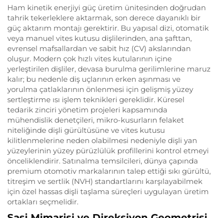
Ham kinetik enerjiyi güç üretim ünitesinden doğrudan
tahrik tekerleklere aktarmak, son derece dayanıklı bir
güç aktarım montajı gerektirir. Bu yapısal dizi, otomatik
veya manuel vites kutusu dişlilerinden, ana şafttan,
evrensel mafsallardan ve sabit hız (CV) akslarından
oluşur. Modern çok hızlı vites kutularının içine
yerleştirilen dişliler, devasa burulma gerilimlerine maruz
kalır; bu nedenle diş uçlarının erken aşınması ve
yorulma çatlaklarının önlenmesi için gelişmiş yüzey
sertleştirme ısı işlem teknikleri gereklidir. Küresel
tedarik zinciri yönetim projeleri kapsamında
mühendislik denetçileri, mikro-kusurların felaket
niteliğinde dişli gürültüsüne ve vites kutusu
kilitlenmelerine neden olabilmesi nedeniyle dişli yan
yüzeylerinin yüzey pürüzlülük profillerini kontrol etmeyi
önceliklendirir. Satınalma temsilcileri, dünya çapında
premium otomotiv markalarının talep ettiği sıkı gürültü,
titreşim ve sertlik (NVH) standartlarını karşılayabilmek
için özel hassas dişli taşlama süreçleri uygulayan üretim
ortakları seçmelidir.
Şasi Mimarisi ve Direksiyon Geometrisi