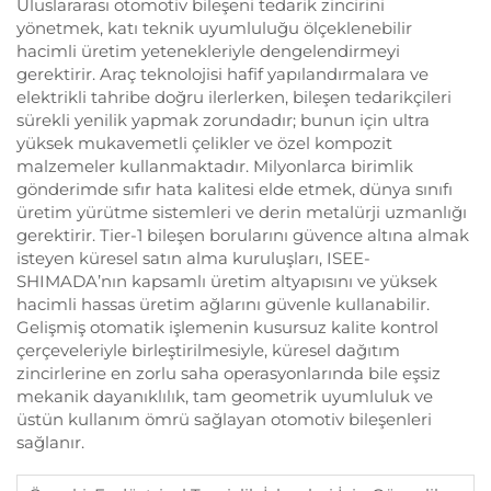
Uluslararası otomotiv bileşeni tedarik zincirini
yönetmek, katı teknik uyumluluğu ölçeklenebilir
hacimli üretim yetenekleriyle dengelendirmeyi
gerektirir. Araç teknolojisi hafif yapılandırmalara ve
elektrikli tahribe doğru ilerlerken, bileşen tedarikçileri
sürekli yenilik yapmak zorundadır; bunun için ultra
yüksek mukavemetli çelikler ve özel kompozit
malzemeler kullanmaktadır. Milyonlarca birimlik
gönderimde sıfır hata kalitesi elde etmek, dünya sınıfı
üretim yürütme sistemleri ve derin metalürji uzmanlığı
gerektirir. Tier-1 bileşen borularını güvence altına almak
isteyen küresel satın alma kuruluşları, ISEE-
SHIMADA’nın kapsamlı üretim altyapısını ve yüksek
hacimli hassas üretim ağlarını güvenle kullanabilir.
Gelişmiş otomatik işlemenin kusursuz kalite kontrol
çerçeveleriyle birleştirilmesiyle, küresel dağıtım
zincirlerine en zorlu saha operasyonlarında bile eşsiz
mekanik dayanıklılık, tam geometrik uyumluluk ve
üstün kullanım ömrü sağlayan otomotiv bileşenleri
sağlanır.