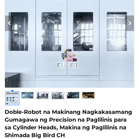
Doble-Robot na Makinang Nagkakasamang
Gumagawa ng Precision na Paglilinis para
sa Cylinder Heads, Makina ng Paglilinis na
Shimada Big Bird CH