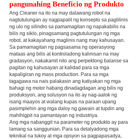
pangunahing Beneficio ng Produkto
Ang Cleaner na ito na may dalawang robot na
nagtutulungan ay nagpapalit ng konsepto sa paglilinis
ng ulo ng silindro sa pamamagitan ng napakabilis na
bilis ng siklo, pinagsamang pagtutulungan ng mga
robot, at kakayahang maglinis nang may kahusayan.
Sa pamamagitan ng pagsasama ng operasyong
mataas ang bilis at kontroladong kalinisan na may
gradasyon, nakakamit nito ang perpektong balanse sa
pagitan ng kahusayan at kalidad para sa mga
kapaligiran ng mass production. Para sa mga
tagagawa na nais palakasin ang katiyakan ng mga
bahagi ng motor habang dinadagdagan ang bilis ng
produksyon, ang solusyon na ito ay nag-aalok ng
isang maayos at walang kupas na paraan upang
pasimplehin ang mga daloy ng gawain at tupdin ang
mahihigpit na pamantayan ng industriya.
Ang mga nabanggit na parameter ng produkto ay para
lamang sa sanggunian. Para sa detalyadong mga
teknikal na tukoy at mga opsyon sa pagpapasadya,