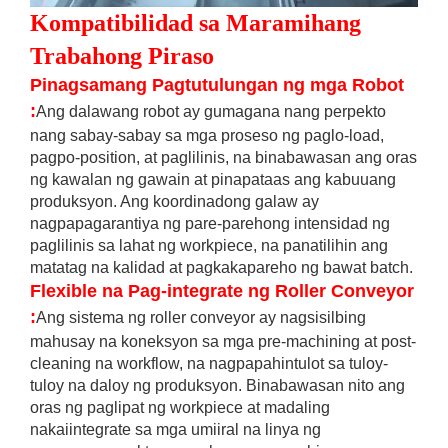
Kompatibilidad sa Maramihang
Trabahong Piraso
Pinagsamang Pagtutulungan ng mga Robot
:
Ang dalawang robot ay gumagana nang perpekto
nang sabay-sabay sa mga proseso ng paglo-load,
pagpo-position, at paglilinis, na binabawasan ang oras
ng kawalan ng gawain at pinapataas ang kabuuang
produksyon. Ang koordinadong galaw ay
nagpapagarantiya ng pare-parehong intensidad ng
paglilinis sa lahat ng workpiece, na panatilihin ang
matatag na kalidad at pagkakapareho ng bawat batch.
Flexible na Pag-integrate ng Roller Conveyor
:
Ang sistema ng roller conveyor ay nagsisilbing
mahusay na koneksyon sa mga pre-machining at post-
cleaning na workflow, na nagpapahintulot sa tuloy-
tuloy na daloy ng produksyon. Binabawasan nito ang
oras ng paglipat ng workpiece at madaling
nakaiintegrate sa mga umiiral na linya ng