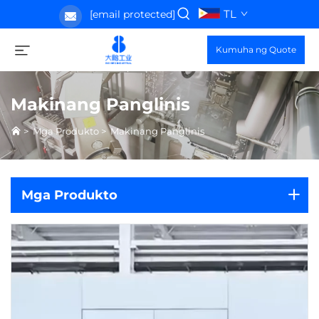
TL
[email protected]
Kumuha ng Quote
Makinang Panglinis
>
Mga Produkto
>
Makinang Panglinis
Mga Produkto