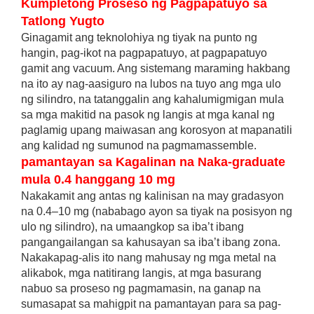
Kumpletong Proseso ng Pagpapatuyo sa
Tatlong Yugto
Ginagamit ang teknolohiya ng tiyak na punto ng
hangin, pag-ikot na pagpapatuyo, at pagpapatuyo
gamit ang vacuum. Ang sistemang maraming hakbang
na ito ay nag-aasiguro na lubos na tuyo ang mga ulo
ng silindro, na tatanggalin ang kahalumigmigan mula
sa mga makitid na pasok ng langis at mga kanal ng
paglamig upang maiwasan ang korosyon at mapanatili
ang kalidad ng sumunod na pagmamassemble.
pamantayan sa Kagalinan na Naka-graduate
mula 0.4 hanggang 10 mg
Nakakamit ang antas ng kalinisan na may gradasyon
na 0.4–10 mg (nababago ayon sa tiyak na posisyon ng
ulo ng silindro), na umaangkop sa iba’t ibang
pangangailangan sa kahusayan sa iba’t ibang zona.
Nakakapag-alis ito nang mahusay ng mga metal na
alikabok, mga natitirang langis, at mga basurang
nabuo sa proseso ng pagmamasin, na ganap na
sumasapat sa mahigpit na pamantayan para sa pag-