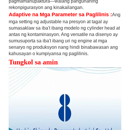
pagmamanupaktura—walang pangunahing
rekonpigurasyon ang kinakailangan.
Adaptive na Mga Parameter sa Paglilinis
:
Ang
mga setting ng adjustable na presyon at tagal ay
sumasaklaw sa iba't ibang modelo ng cylinder head at
antas ng kontaminasyon. Ang versatile na disenyo ay
sumusuporta sa iba't ibang uri ng engine at mga
senaryo ng produksyon nang hindi binabawasan ang
kahusayan o kumpiyansa ng paglilinis.
Tungkol sa amin