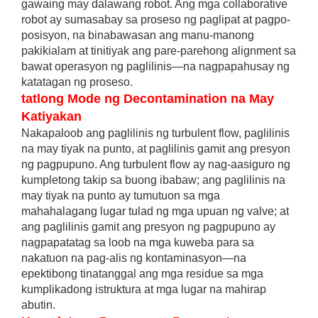
gawaing may dalawang robot. Ang mga collaborative
robot ay sumasabay sa proseso ng paglipat at pagpo-
posisyon, na binabawasan ang manu-manong
pakikialam at tinitiyak ang pare-parehong alignment sa
bawat operasyon ng paglilinis—na nagpapahusay ng
katatagan ng proseso.
tatlong Mode ng Decontamination na May
Katiyakan
Nakapaloob ang paglilinis ng turbulent flow, paglilinis
na may tiyak na punto, at paglilinis gamit ang presyon
ng pagpupuno. Ang turbulent flow ay nag-aasiguro ng
kumpletong takip sa buong ibabaw; ang paglilinis na
may tiyak na punto ay tumutuon sa mga
mahahalagang lugar tulad ng mga upuan ng valve; at
ang paglilinis gamit ang presyon ng pagpupuno ay
nagpapatatag sa loob na mga kuweba para sa
nakatuon na pag-alis ng kontaminasyon—na
epektibong tinatanggal ang mga residue sa mga
kumplikadong istruktura at mga lugar na mahirap
abutin.