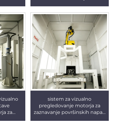
strijski
e delov
sistem za vizualno
vizualno
pregledovanje motorja za
tave
zaznavanje površinskih napak
ja za
in napak pri obdelavi
pak pri
u