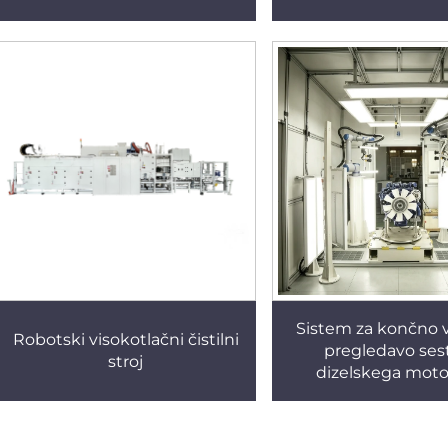
komponente | Indu
sistem za čiščenj
Sistem za končno 
Robotski visokotlačni čistilni
pregledavo ses
stroj
dizelskega motor
preprečevanje na
sestavljanj