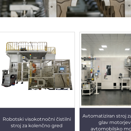
Avtomatiziran stroj z
Robotski visokotnočni čistilni
glav motorjev
stroj za kolenčno gred
avtomobilsko m