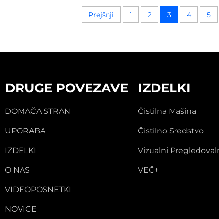
Prejšnji
1
2
3
4
5
DRUGE POVEZAVE
IZDELKI
DOMAČA STRAN
Čistilna Mašina
UPORABA
Čistilno Sredstvo
IZDELKI
Vizualni Pregledoval
O NAS
VEČ+
VIDEOPOSNETKI
NOVICE