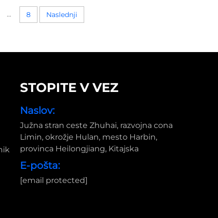
...
8
Naslednji
STOPITE V VEZ
Naslov:
Južna stran ceste Zhuhai, razvojna cona
Limin, okrožje Hulan, mesto Harbin,
provinca Heilongjiang, Kitajska
nik
E-pošta:
[email protected]