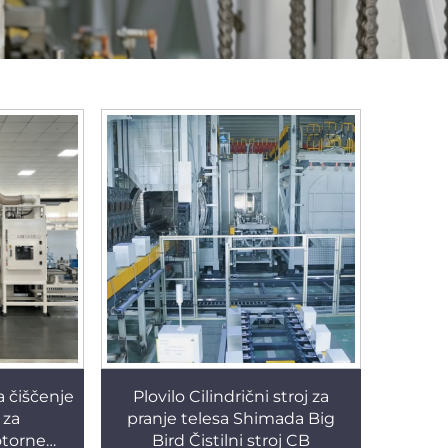
a čiščenje
Plovilo Cilindrični stroj za
 za
pranje telesa Shimada Big
otorne
Bird Čistilni stroj CB