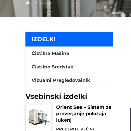
>
Izdelki
IZDELKI
Čistilna Mašina
Čistilno Sredstvo
Vizualni Pregledovalnik
Vsebinski izdelki
Orient See – Sistem za
preverjanje položaja
lukenj
PREBERITE VEČ >>