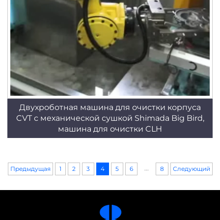
Двухроботная машина для очистки корпуса
CVT с механической сушкой Shimada Big Bird,
машина для очистки CLH
...
Предыдущая
1
2
3
4
5
6
8
Следующий