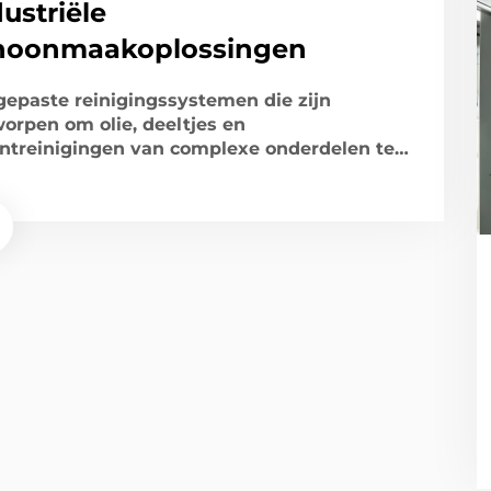
ustriële
hoonmaakoplossingen
epaste reinigingssystemen die zijn
orpen om olie, deeltjes en
ntreinigingen van complexe onderdelen te
ijderen, waardoor de reinheid en productie-
ciëntie worden verbeterd.