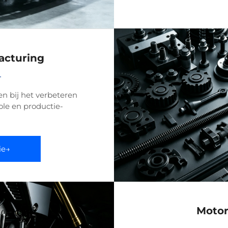
acturing
en bij het verbeteren
ole en productie-
ie→
Motor