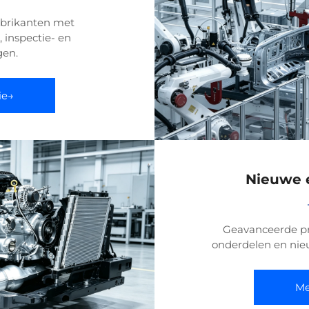
abrikanten met
, inspectie- en
gen.
ie→
Nieuwe e
Geavanceerde pr
onderdelen en nie
Me