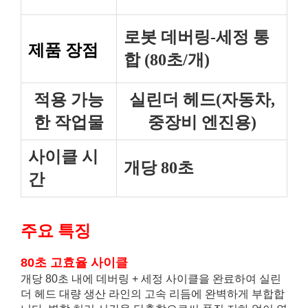
로봇 데버링-세정 통
제품 장점
합 (80초/개)
적용 가능
실린더 헤드(자동차,
한 작업물
중장비 엔진용)
사이클 시
개당 80초
간
주요 특징
80초 고효율 사이클
개당 80초 내에 데버링 + 세정 사이클을 완료하여 실린
더 헤드 대량 생산 라인의 고속 리듬에 완벽하게 부합합