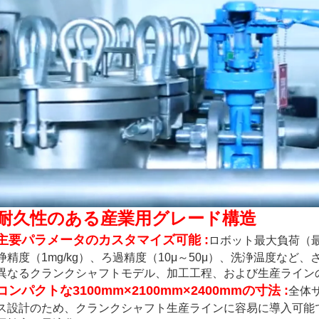
耐久性のある産業用グレード構造
主要パラメータのカスタマイズ可能
:
ロボット最大負荷（最
浄精度（1mg/kg）、ろ過精度（10μ～50μ）、洗浄温度な
異なるクランクシャフトモデル、加工工程、および生産ライン
コンパクトな3100mm×2100mm×2400mmの寸法
:
全体サ
ス設計のため、クランクシャフト生産ラインに容易に導入可能