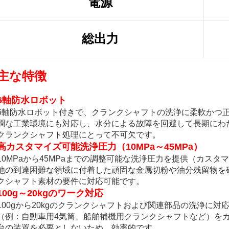
電源
総出力
主な特徴
6軸防水ロボット
6軸防水ロボット付きで、クランクシャフトの洗浄に柔軟かつ
潤な工業環境にも対応し、水分による故障を回避して長期にわ
クランクシャフト処理にとって不可欠です。
高カスタマイズ可能洗浄圧力（10MPa～45MPa）
10MPaから45MPaまでの調整可能な洗浄圧力を提供（カス
他の到達困難な領域に付着した頑固な金属切粉や油分残留物を
クシャフト素材の要件に対応可能です。
100g～20kgのワーク対応
100gから20kgのクランクシャフトおよび関連部品の洗浄に
（例：自動車用4気筒、船舶補機用クランクシャフトなど）を
台の装置を必要としないため、効率的です。