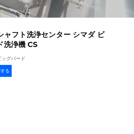
シャフト洗浄センター シマダ ビ
洗浄機 CS
ビッグバード
頼する