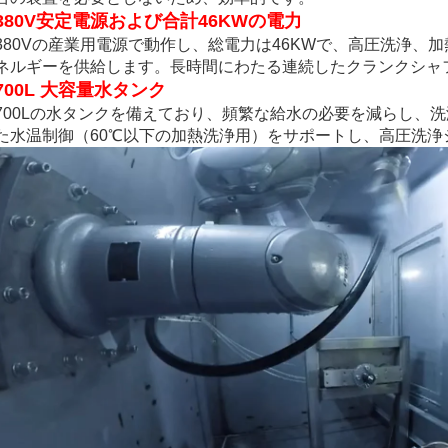
380V安定電源および合計46KWの電力
380Vの産業用電源で動作し、総電力は46KWで、高圧洗浄、
ネルギーを供給します。長時間にわたる連続したクランクシャ
700L 大容量水タンク
700Lの水タンクを備えており、頻繁な給水の必要を減らし、
た水温制御（60℃以下の加熱洗浄用）をサポートし、高圧洗