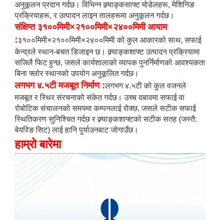
अनुकूलन प्रदान गर्दछ। विभिन्न क्र्याङ्कसाफ्ट मोडेलहरू, मेशिनिङ
प्रक्रियाहरू, र उत्पादन लाइन तालहरूमा अनुकूलन गर्दछ।
संक्षिप्त ३१००मिमी×२१००मिमी×२४००मिमी आयाम
:
३१००मिमी×२१००मिमी×२४००मिमी को कुल आकारको साथ, सफाई
केन्द्रले स्थान-बचत डिजाइन छ। क्र्याङ्कशाफ्ट उत्पादन प्रक्रियामा
सजिलै फिट हुन्छ, जसले कार्यशालाको व्यापक पुनर्निर्माणको आवश्यकता
बिना फ्लोर स्थानको उपयोग अनुकूलित गर्दछ।
लगभग ४.५टी मजबूत निर्माण
:
लगभग ४.५टी को कुल वजनले
मजबूत र स्थिर संरचनाको संकेत गर्दछ। उच्च दबावमा सफाई वा
रोबोटिक संचालनको समयमा कम्पनलाई रोक्छ, जसले सटीक सफाई
स्थितिकरण सुनिश्चित गर्दछ र क्र्याङ्कशाफ्टको सटीक सतह (जस्तै:
बेयरिङ सिट) लाई हानि पुर्याउनबाट जोगाउँछ।
हाम्रो बारेमा