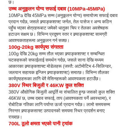
छ।
उच्च अनुकूलन योग्य सफाई दबाव (10MPa-45MPa)
10MPa देखि 45MPa सम्म (अनुकूलन योग्य) समायोज्य सफाई दबाव
प्रदान गर्दछ, जसले क्र्याङ्कशाफ्ट जर्नल, तेल पासेज र अन्य कठिन
पहुँच भएका क्षेत्रहरूबाट जमेको धातुका चिप र तेलका अवशेषहरू
हटाउन सक्षम छ। विभिन्न प्रदूषण स्तर र क्र्याङ्कशाफ्ट सामग्री
आवश्यकताहरूमा अनुकूलन गर्न सक्छ।
100g-20kg कार्यपृष्ठ संगतता
100g देखि 20kg सम्म तौल भएका क्र्याङ्कशाफ्ट र सम्बन्धित
घटकहरूको सफाईलाई समर्थन गर्दछ, जसले साना देखि मध्यम
आकारका क्र्याङ्कशाफ्ट मोडेलहरू (जस्तै: अटोमोटिभ 4-सिलिन्डर,
जलयान सहायक इन्जिन क्र्याङ्कशाफ्ट) समात्छ। विभिन्न तौलका
कार्यपृष्ठहरूका लागि धेरै मेसिनहरूको आवश्यकता हटाउँछ।
380V स्थिर बिजुली र 46KW कुल शक्ति
380V औद्योगिक बिजुली आपूर्ति मा संचालित हुन्छ जसको कुल शक्ति
46KW छ, उच्च दबाव सफाई, ताप (आवश्यकता पर्ने अवस्थामा), र
रोबोटिक गतिका लागि पर्याप्त ऊर्जा प्रदान गर्दछ। लामो समयसम्म
निरन्तर क्र्याङ्कसाफ्ट उत्पादनको समयमा स्थिर प्रदर्शन बनाए
राख्दछ।
700L ठूलो क्षमता भएको पानी ट्यांक