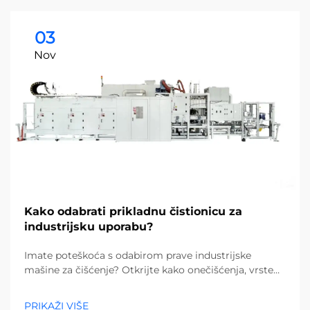
03
Nov
Kako odabrati prikladnu čistionicu za
industrijsku uporabu?
Imate poteškoća s odabirom prave industrijske
mašine za čišćenje? Otkrijte kako onečišćenja, vrste
podova i veličina objekta utječu na vaš izbor. Smanjite
troškove i povećajte učinkovitost – preuzmite potpuni
PRIKAŽI VIŠE