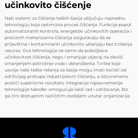
učinkovito čišćenje
Naši sistemi za čišćenje teških šasija uključuju naprednu
tehnologiju koja optimizira proces čišćenja. Funkcije poput
automatiziranih kontrola, energetski učinkovitih operacija i
preciznih mehanizama čišćenja osiguravaju da se
prljavština i kontaminanti učinkovito uklanjaju bez trošenja
resursa. Ova tehnologija ne samo da poboljšava
učinkovitost čišćenja, nego i smanjuje utjecaj na okoliš
smanjenjem potrošnje vode i deterdženta. Tvrtke koje
usvoje naše teške rešenja za šasije mogu imati koristi od
održivijeg pristupa industrijskom čišćenju, a istovremeno
postići superiorne rezultate. Integracija najsavremenije
tehnologije također omogućuje lakši rad i održavanje, što
ga čini dostupnim različitim osobljem unutar organizacije.