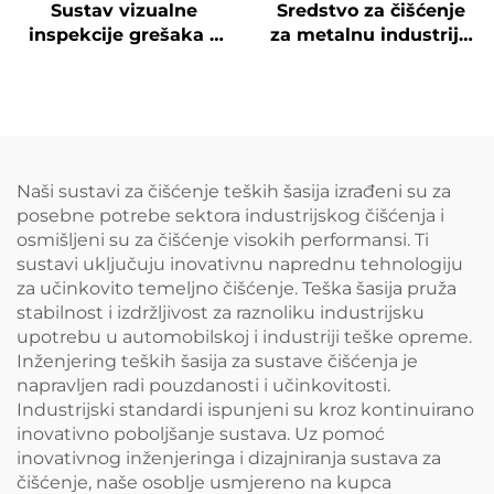
Sustav vizualne
Sredstvo za čišćenje
inspekcije grešaka –
za metalnu industriju
Surface See
CP-60XJ
Naši sustavi za čišćenje teških šasija izrađeni su za
posebne potrebe sektora industrijskog čišćenja i
osmišljeni su za čišćenje visokih performansi. Ti
sustavi uključuju inovativnu naprednu tehnologiju
za učinkovito temeljno čišćenje. Teška šasija pruža
stabilnost i izdržljivost za raznoliku industrijsku
upotrebu u automobilskoj i industriji teške opreme.
Inženjering teških šasija za sustave čišćenja je
napravljen radi pouzdanosti i učinkovitosti.
Industrijski standardi ispunjeni su kroz kontinuirano
inovativno poboljšanje sustava. Uz pomoć
inovativnog inženjeringa i dizajniranja sustava za
čišćenje, naše osoblje usmjereno na kupca