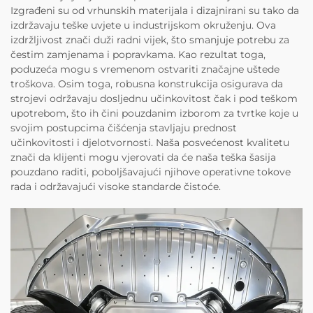
Izgrađeni su od vrhunskih materijala i dizajnirani su tako da
izdržavaju teške uvjete u industrijskom okruženju. Ova
izdržljivost znači duži radni vijek, što smanjuje potrebu za
čestim zamjenama i popravkama. Kao rezultat toga,
poduzeća mogu s vremenom ostvariti značajne uštede
troškova. Osim toga, robusna konstrukcija osigurava da
strojevi održavaju dosljednu učinkovitost čak i pod teškom
upotrebom, što ih čini pouzdanim izborom za tvrtke koje u
svojim postupcima čišćenja stavljaju prednost
učinkovitosti i djelotvornosti. Naša posvećenost kvalitetu
znači da klijenti mogu vjerovati da će naša teška šasija
pouzdano raditi, poboljšavajući njihove operativne tokove
rada i održavajući visoke standarde čistoće.