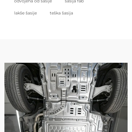
odvojena od šasije
šasija fab
lakše šasije
teška šasija