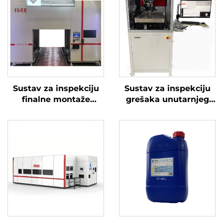
Sustav za inspekciju
Sustav za inspekciju
finalne montaže
grešaka unutarnjeg
motora – serija All See
zida rupa – Deep See