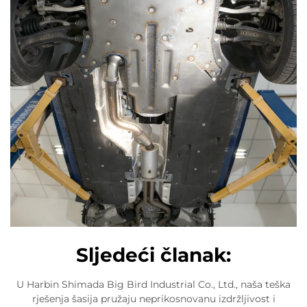
Sljedeći članak:
U Harbin Shimada Big Bird Industrial Co., Ltd., naša teška
rješenja šasija pružaju neprikosnovanu izdržljivost i