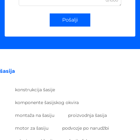
0/1000
Pošalji
šasija
konstrukcija šasije
komponente šasijskog okvira
montaža na šasiju
proizvodnja šasija
motor za šasiju
podvozje po narudžbi