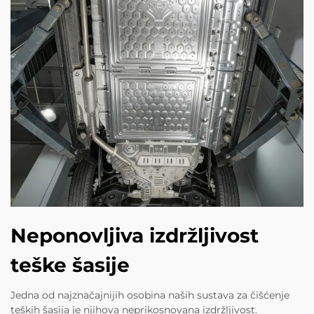
Neponovljiva izdržljivost
teške šasije
Jedna od najznačajnijih osobina naših sustava za čišćenje
teških šasija je njihova neprikosnovana izdržljivost.