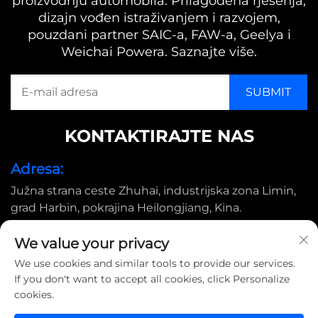
proizvodnju automobila. Prilagođena rješenja,
dizajn vođen istraživanjem i razvojem,
pouzdani partner SAIC-a, FAW-a, Geelya i
Weichai Powera. Saznajte više.
KONTAKTIRAJTE NAS
Adresa:
Južna strana ceste Zhuhai, industrijska zona Limin,
grad Harbin, pokrajina Heilongjiang, Kina.
E-pošta:
We value your privacy
[email protected]
We use cookies and similar tools to provide our services.
If you don't want to accept all cookies, click Personalize
cookies.
Autorsko pravo © 2025 Harbin Shimada Big Bird Industrial