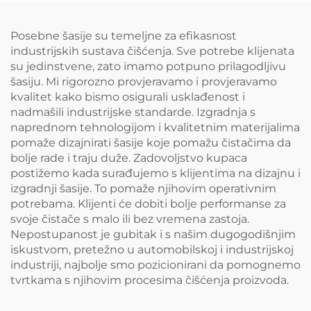
Posebne šasije su temeljne za efikasnost
industrijskih sustava čišćenja. Sve potrebe klijenata
su jedinstvene, zato imamo potpuno prilagodljivu
šasiju. Mi rigorozno provjeravamo i provjeravamo
kvalitet kako bismo osigurali usklađenost i
nadmašili industrijske standarde. Izgradnja s
naprednom tehnologijom i kvalitetnim materijalima
pomaže dizajnirati šasije koje pomažu čistačima da
bolje rade i traju duže. Zadovoljstvo kupaca
postižemo kada surađujemo s klijentima na dizajnu i
izgradnji šasije. To pomaže njihovim operativnim
potrebama. Klijenti će dobiti bolje performanse za
svoje čistače s malo ili bez vremena zastoja.
Nepostupanost je gubitak i s našim dugogodišnjim
iskustvom, pretežno u automobilskoj i industrijskoj
industriji, najbolje smo pozicionirani da pomognemo
tvrtkama s njihovim procesima čišćenja proizvoda.