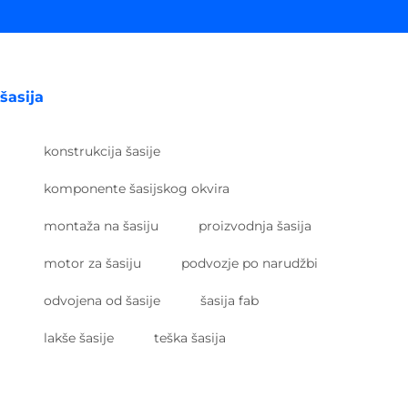
šasija
konstrukcija šasije
komponente šasijskog okvira
montaža na šasiju
proizvodnja šasija
motor za šasiju
podvozje po narudžbi
odvojena od šasije
šasija fab
lakše šasije
teška šasija