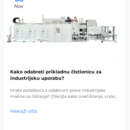
Nov
Kako odabrati prikladnu čistionicu za
industrijsku uporabu?
Imate poteškoća s odabirom prave industrijske
mašine za čišćenje? Otkrijte kako onečišćenja, vrste
podova i veličina objekta utječu na vaš izbor. Smanjite
troškove i povećajte učinkovitost – preuzmite potpuni
PRIKAŽI VIŠE
vodič već danas.