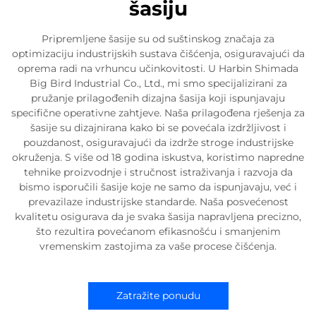
šasiju
Pripremljene šasije su od suštinskog značaja za
optimizaciju industrijskih sustava čišćenja, osiguravajući da
oprema radi na vrhuncu učinkovitosti. U Harbin Shimada
Big Bird Industrial Co., Ltd., mi smo specijalizirani za
pružanje prilagođenih dizajna šasija koji ispunjavaju
specifične operativne zahtjeve. Naša prilagođena rješenja za
šasije su dizajnirana kako bi se povećala izdržljivost i
pouzdanost, osiguravajući da izdrže stroge industrijske
okruženja. S više od 18 godina iskustva, koristimo napredne
tehnike proizvodnje i stručnost istraživanja i razvoja da
bismo isporučili šasije koje ne samo da ispunjavaju, već i
prevazilaze industrijske standarde. Naša posvećenost
kvalitetu osigurava da je svaka šasija napravljena precizno,
što rezultira povećanom efikasnošću i smanjenim
vremenskim zastojima za vaše procese čišćenja.
Zatražite ponudu