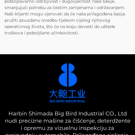
poboljšavamo izdržljivost i dugovječnost naše šasije,
smanjujući potrebu za čestim zamjenama i održavanjem.
Naši klijenti mogu vjerovati da će naša prilagođena šasija
pružiti pouzdanu izvedbu tijekom cijelog njihovog
operativnog života, što će na kraju dovesti do uštede
troškova i poboljšane učinkovitosti.
Harbin Shimada Big Bird Industrial CO., Ltd
nudi precizne mašine za čišćenje, deterdžente
i opremu za vizuelnu inspekciju za