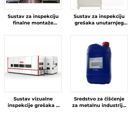
Sustav za inspekciju
Sustav za inspekciju
finalne montaže
grešaka unutarnjeg
motora – serija All See
zida rupa – Deep See
Sustav vizualne
Sredstvo za čišćenje
inspekcije grešaka –
za metalnu industriju
Surface See
CP-60XJ