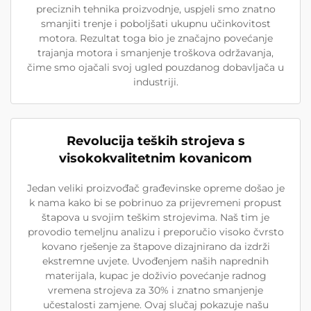
preciznih tehnika proizvodnje, uspjeli smo znatno
smanjiti trenje i poboljšati ukupnu učinkovitost
motora. Rezultat toga bio je značajno povećanje
trajanja motora i smanjenje troškova održavanja,
čime smo ojačali svoj ugled pouzdanog dobavljača u
industriji.
Revolucija teških strojeva s
visokokvalitetnim kovanicom
Jedan veliki proizvođač građevinske opreme došao je
k nama kako bi se pobrinuo za prijevremeni propust
štapova u svojim teškim strojevima. Naš tim je
provodio temeljnu analizu i preporučio visoko čvrsto
kovano rješenje za štapove dizajnirano da izdrži
ekstremne uvjete. Uvođenjem naših naprednih
materijala, kupac je doživio povećanje radnog
vremena strojeva za 30% i znatno smanjenje
učestalosti zamjene. Ovaj slučaj pokazuje našu