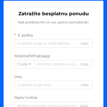
Zatražite besplatnu ponudu
Naš predstavnik će vas uskoro kontaktirati.
E-pošta
0/100
Mobitel/Whatsapp
Code
0/100
Ime
0/100
Naziv tvrtke
0/200