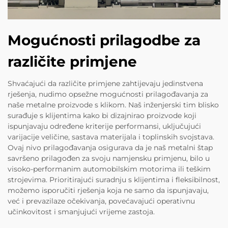
Mogućnosti prilagodbe za
različite primjene
Shvaćajući da različite primjene zahtijevaju jedinstvena
rješenja, nudimo opsežne mogućnosti prilagođavanja za
naše metalne proizvode s klikom. Naš inženjerski tim blisko
surađuje s klijentima kako bi dizajnirao proizvode koji
ispunjavaju određene kriterije performansi, uključujući
varijacije veličine, sastava materijala i toplinskih svojstava.
Ovaj nivo prilagođavanja osigurava da je naš metalni štap
savršeno prilagođen za svoju namjensku primjenu, bilo u
visoko-performanim automobilskim motorima ili teškim
strojevima. Prioritirajući suradnju s klijentima i fleksibilnost,
možemo isporučiti rješenja koja ne samo da ispunjavaju,
već i prevazilaze očekivanja, povećavajući operativnu
učinkovitost i smanjujući vrijeme zastoja.