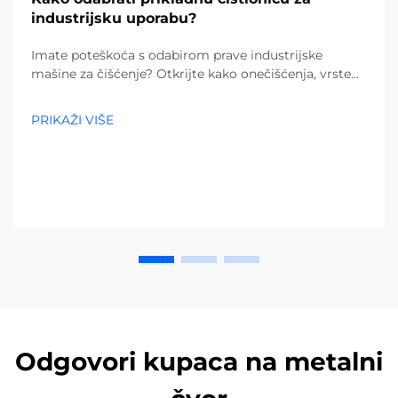
industrijsku uporabu?
Imate poteškoća s odabirom prave industrijske
mašine za čišćenje? Otkrijte kako onečišćenja, vrste
podova i veličina objekta utječu na vaš izbor. Smanjite
troškove i povećajte učinkovitost – preuzmite potpuni
PRIKAŽI VIŠE
vodič već danas.
Odgovori kupaca na metalni