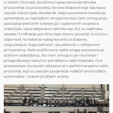
U Harbin Shimadi, koristimo najsavremenije tehnike
proizvodnje za proizvodnju kovane štapove koja ispunjava
najviše industrijske standarde. Naše suvremene instalacije
opremljene su naprednim strojevima koji nam omogućuju
postizanje preciznih tolerancija i superiornih svojstava
materijala. Upotrebljavamo tehnike kao što su toplinska
obrada i tvrđivanje površine kako bismo povećali čvrstoću i
otpornost na habanje našeg kovana za štapove,
osiguravajući dugovječnost i pouzdanost u zahtjevnim
primjenama. Naša kvalificirana radna snaga posvećena je
stalnom poboljšanju, što nam omogućuje inoviranje i
prilagođavanje rastućim potrebama naših klijenata. Ova
posvećenost izvrsnosti odražava se u performansama naših
proizvoda, koji su zaslužili povjerenje vodećih proizvođača
automobila i industrije diljem svijeta.