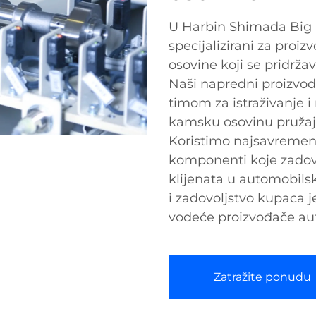
U Harbin Shimada Big B
specijalizirani za proi
osovine koji se pridržav
Naši napredni proizvod
timom za istraživanje i 
kamsku osovinu pružaju 
Koristimo najsavremeni
komponenti koje zadovo
klijenata u automobilsk
i zadovoljstvo kupaca 
vodeće proizvođače au
Zatražite ponudu