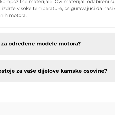
kompozitne materijale. Ovi materijali odabireni s
 da izdrže visoke temperature, osiguravajući da naš
rnih motora.
ve za određene modele motora?
ostoje za vaše dijelove kamske osovine?