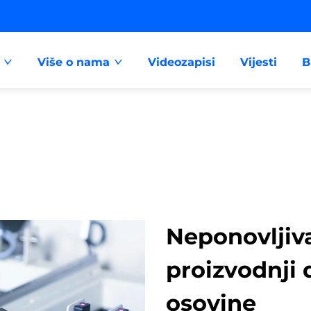
Više o nama
Videozapisi
Vijesti
B
Neponovljiva
proizvodnji 
osovine