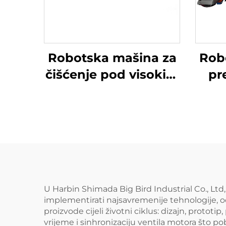
Robotska mašina za
Rob
čišćenje pod visokim
pr
tlakom
radi
U Harbin Shimada Big Bird Industrial Co., L
implementirati najsavremenije tehnologije, o
proizvode cijeli životni ciklus: dizajn, proto
vrijeme i sinhronizaciju ventila motora što p