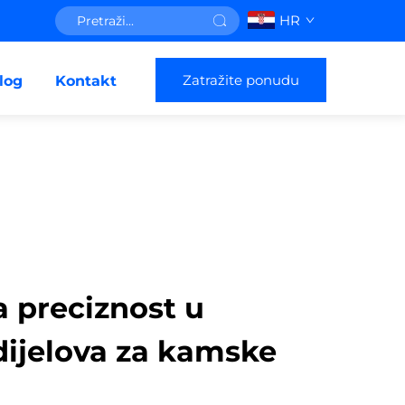
HR
Zatražite ponudu
log
Kontakt
 preciznost u
dijelova za kamske