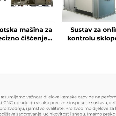
otska mašina za
Sustav za onl
ecizno čišćenje
kontrolu sklop
lice pod visokim
vozila
tlakom
td, razumijemo važnost dijelova kamske osovine na perfo
d CNC obrade do visoko precizne inspekcije sustava, defi
tip, proizvodnju, i jamstvo kvalitete. Proizvodimo dijelove
oboljšava sagorevanje, učinkovitost i snagu. Imamo preko