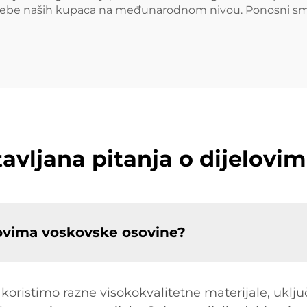
potrebe naših kupaca na međunarodnom nivou. Ponosni s
tavljana pitanja o dijelovi
elovima voskovske osovine?
koristimo razne visokokvalitetne materijale, uključ