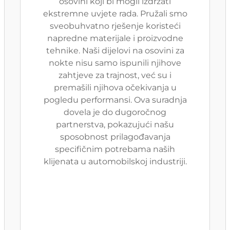
osovini koji bi mogli izdržati
ekstremne uvjete rada. Pružali smo
sveobuhvatno rješenje koristeći
napredne materijale i proizvodne
tehnike. Naši dijelovi na osovini za
nokte nisu samo ispunili njihove
zahtjeve za trajnost, već su i
premašili njihova očekivanja u
pogledu performansi. Ova suradnja
dovela je do dugoročnog
partnerstva, pokazujući našu
sposobnost prilagođavanja
specifičnim potrebama naših
klijenata u automobilskoj industriji.