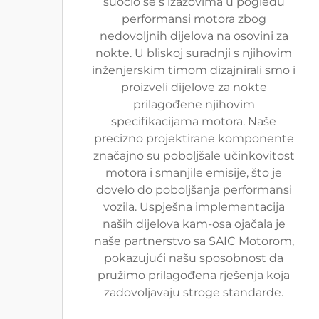
suočio se s izazovima u pogledu
performansi motora zbog
nedovoljnih dijelova na osovini za
nokte. U bliskoj suradnji s njihovim
inženjerskim timom dizajnirali smo i
proizveli dijelove za nokte
prilagođene njihovim
specifikacijama motora. Naše
precizno projektirane komponente
značajno su poboljšale učinkovitost
motora i smanjile emisije, što je
dovelo do poboljšanja performansi
vozila. Uspješna implementacija
naših dijelova kam-osa ojačala je
naše partnerstvo sa SAIC Motorom,
pokazujući našu sposobnost da
pružimo prilagođena rješenja koja
zadovoljavaju stroge standarde.