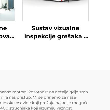
ine
Sustav vizualne
ova
inspekcije grešaka –
Surface See
rmanse motora. Pozornost na detalje gdje smo
nira naš pristup. Mi se brinemo za naše
 za kamske osovine koji pružaju najbolje moguće
 400 stručnjaka koji razumiju važnost