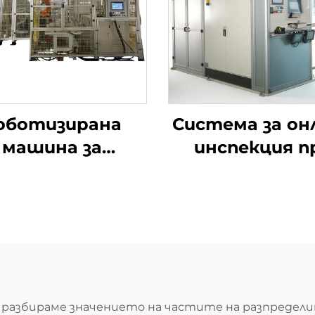
оботизирана
Система за он
машина за
инспекция п
очистване с
автомобил
ока прецизност
сглобка
а мотовилка
, Ltd. разбираме значението на частите на разпред