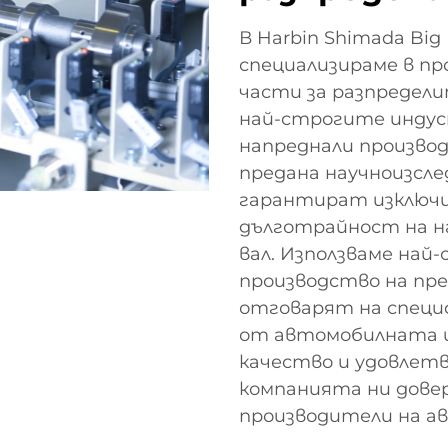
В Harbin Shimada Big Bi
специализираме в п
части за разпредели
най-строгите инду
напреднали производ
предана научноизсле
гарантират изключ
дълготрайност на н
вал. Използваме най
производство на пр
отговарят на спец
от автомобилната 
качество и удовлет
компанията ни дове
производители на а