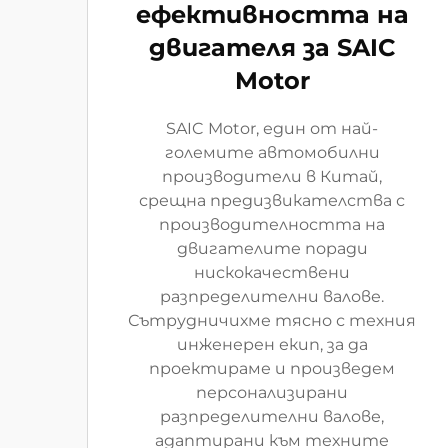
ефективността на
двигателя за SAIC
Motor
SAIC Motor, един от най-
големите автомобилни
производители в Китай,
срещна предизвикателства с
производителността на
двигателите поради
нискокачествени
разпределителни валове.
Сътрудничихме тясно с техния
инженерен екип, за да
проектираме и произведем
персонализирани
разпределителни валове,
адаптирани към техните