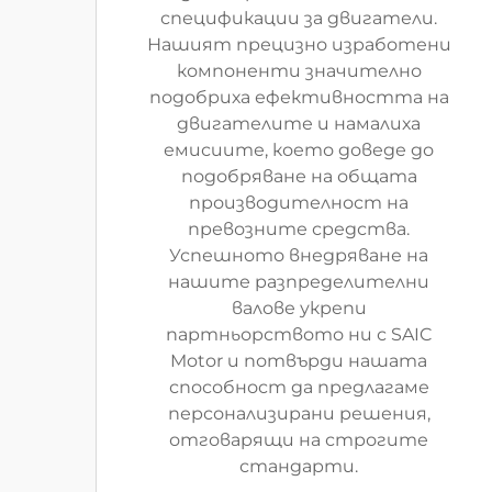
спецификации за двигатели.
Нашият прецизно изработени
компоненти значително
подобриха ефективността на
двигателите и намалиха
емисиите, което доведе до
подобряване на общата
производителност на
превозните средства.
Успешното внедряване на
нашите разпределителни
валове укрепи
партньорството ни с SAIC
Motor и потвърди нашата
способност да предлагаме
персонализирани решения,
отговарящи на строгите
стандарти.