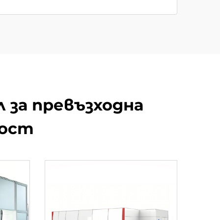
 за превъзходна
ност