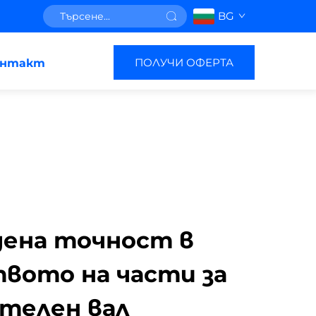
BG
ПОЛУЧИ ОФЕРТА
онтакт
дена точност в
вото на части за
телен вал