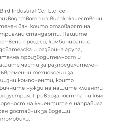
rd Industrial Co., Ltd. се
роизводството на висококачествени
телен вал, които отговарят на
стриални стандарти. Нашите
ствени процеси, комбинирани с
дователска и развойна група,
ителна производителност и
ашите части за разпределителен
-съвременни технологии за
ецизни компоненти, които
ифичните нужди на нашите клиенти
индустрия. Привързаността ни към
вореност на клиентите е направила
рен доставчик за водещи
втомобили.