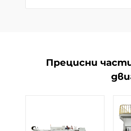
Прецисни части
дви