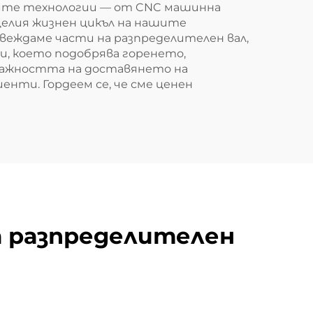
ните технологии — от CNC машинна
целия жизнен цикъл на нашите
веждаме части на разпределителен вал,
и, което подобрява горенето,
важността на доставянето на
нти. Гордеем се, че сме ценен
а разпределителен