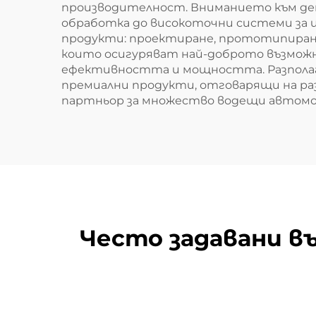
производителност. Вниманието към де
обработка до високоточни системи за и
продукти: проектиране, прототипиране,
които осигуряват най-доброто възможн
ефективността и мощността. Разполаг
премиални продукти, отговарящи на ра
партньор за множество водещи автомоб
Често задавани в