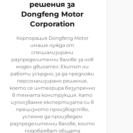
решения за
Dongfeng Motor
Corporation
Корпорация Dongfeng Motor
имаше нужда от
специализирани
разпределителни валове за нов
модел двигател. Екипът ни
работи усърдно, за да предложи
персонализирано решение,
което се интегрира безупречно
в тяхната конструкция. Като
използвахме експертизата си в
прецизното производство,
успяхме да произведем
разпределителни валове, които
подобряват общата