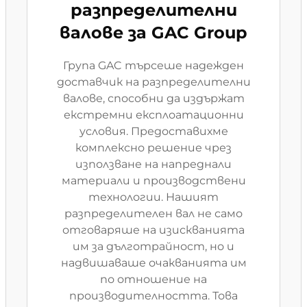
разпределителни
валове за GAC Group
Група GAC търсеше надежден
доставчик на разпределителни
валове, способни да издържат
екстремни експлоатационни
условия. Предоставихме
комплексно решение чрез
използване на напреднали
материали и производствени
технологии. Нашият
разпределителен вал не само
отговаряше на изискванията
им за дълготрайност, но и
надвишаваше очакванията им
по отношение на
производителността. Това