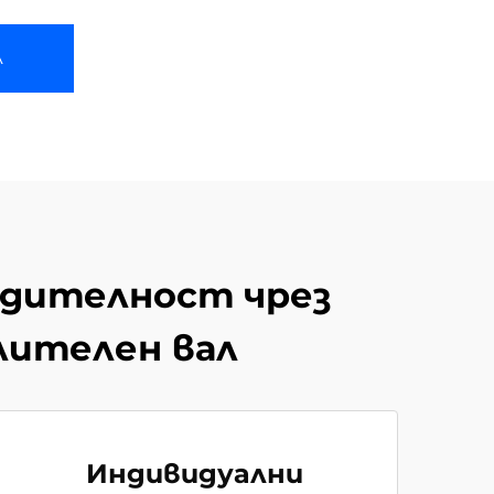
А
одителност чрез
лителен вал
Индивидуални