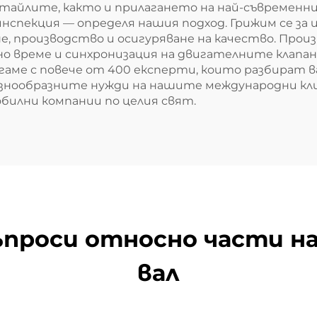
тайлите, както и прилагането на най-съвремен
нспекция — определя нашия подход. Грижим се за 
 производство и осигуряване на качество. Произ
о време и синхронизация на двигателните клапан
аме с повече от 400 експерти, които разбират 
знообразните нужди на нашите международни клие
илни компании по целия свят.
ъпроси относно части н
вал