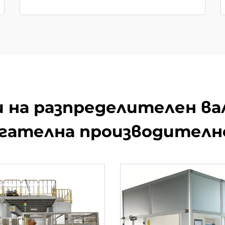
 на разпределителен вал
гателна производител