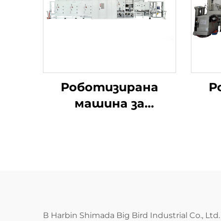
Роботизирана
Р
машина за
почистване под
п
високо налягане
вис
н
В Harbin Shimada Big Bird Industrial Co.