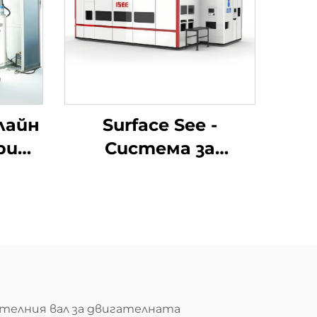
лайн
Surface See -
ри
Система за
на
визуална инспекция
на дефекти
елителния вал за двигателната