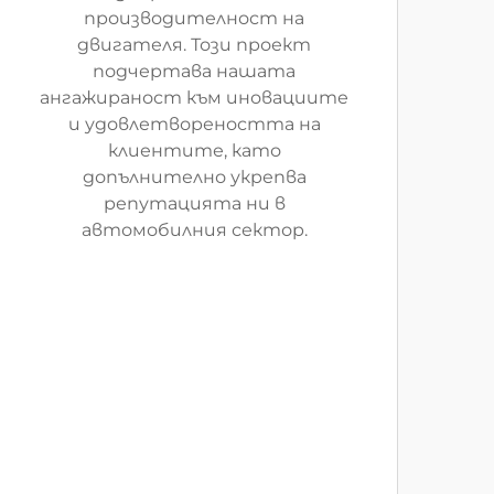
производителност на
двигателя. Този проект
подчертава нашата
ангажираност към иновациите
и удовлетвореността на
клиентите, като
допълнително укрепва
репутацията ни в
автомобилния сектор.