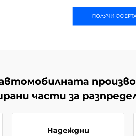
ПОЛУЧИ ОФЕРТ
 автомобилната произв
ирани части за разпреде
Надеждни