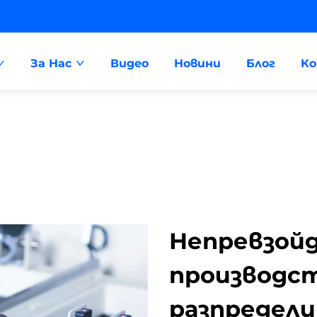
За Нас
Видео
Новини
Блог
К
Непревзой
производст
разпредели