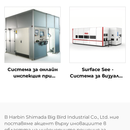
почистване под
почистване с висока
високо налягане
прецизност на
мотовилка
Система за онлайн
Surface See -
инспекция при
Система за визуална
автомобилна
инспекция на
сглобка
дефекти
В Harbin Shimada Big Bird Industrial Co., Ltd. ние
поставяме акцент върху иновациите в
областта на инженерните решения за