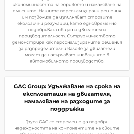
икономичността на горивото и намаляване на
емисиите. Нашите персонализирани решения
им позволиха да изпълняват строгите
екологични регулации, като едновременно
подобряваха общата двигателна
производителност. Сътрудничеството
демонстрира как персонализираните решения
за разпределителни валове за двигатели
могат да насърчават иновациите в
автомобилното производство.
GAC Group: Удължаване на срока на
експлоатация на двигателя,
намаляване на разходите за
поддръжка
Група GAC се стремеше да подобри
надеждността на компонентите на своите