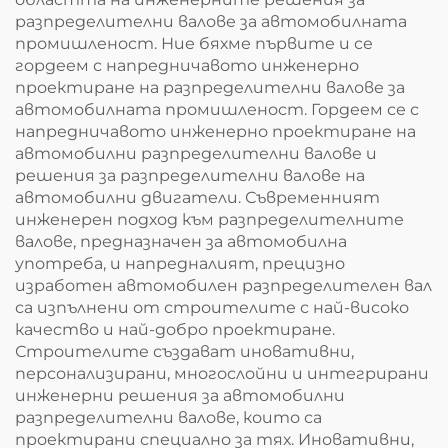
разпределителни валове за автомобилната
промишленост. Ние бяхме първите и се
гордеем с напредничавото инженерно
проектиране на разпределителни валове за
автомобилната промишленост. Гордеем се с
напредничавото инженерно проектиране на
автомобилни разпределителни валове и
решения за разпределителни валове на
автомобилни двигатели. Съвременният
инженерен подход към разпределителните
валове, предназначен за автомобилна
употреба, и напредналият, прецизно
изработен автомобилен разпределителен вал
са изпълнени от строителите с най-високо
качество и най-добро проектиране.
Строителите създават иновативни,
персонализирани, многослойни и интегрирани
инженерни решения за автомобилни
разпределителни валове, които са
проектирани специално за тях. Иновативни,