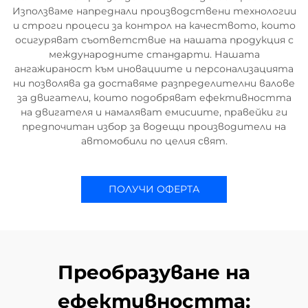
Използваме напреднали производствени технологии
и строги процеси за контрол на качеството, които
осигуряват съответствие на нашата продукция с
международните стандарти. Нашата
ангажираност към иновациите и персонализацията
ни позволява да доставяме разпределителни валове
за двигатели, които подобряват ефективността
на двигателя и намаляват емисиите, правейки ги
предпочитан избор за водещи производители на
автомобили по целия свят.
ПОЛУЧИ ОФЕРТА
Преобразуване на
ефективността: