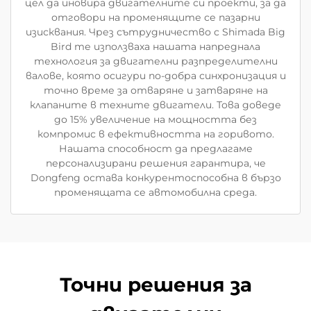
цел да иновира двигателните си проекти, за да
отговори на променящите се пазарни
изисквания. Чрез сътрудничество с Shimada Big
Bird те използваха нашата напреднала
технология за двигателни разпределителни
валове, която осигури по-добра синхронизация и
точно време за отваряне и затваряне на
клапаните в техните двигатели. Това доведе
до 15% увеличение на мощността без
компромис в ефективността на горивото.
Нашата способност да предлагаме
персонализирани решения гарантира, че
Dongfeng остава конкурентоспособна в бързо
променящата се автомобилна среда.
Точни решения за