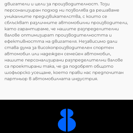
двигатели и цели за производителност. Този
персонализиран подход ни позволява да решаваме
уникалните предизвикателства, с които се
сблъскват различните автомобилни производители,
като гарантираме, че нашите разпределителни
валове оптимизират производителността и
ефективността на двигателя. Независимо дали
става дума за високопроизводителен спортен
автомобил или надежден семейен автомобил,
нашите персонализирани разпределителни валове
са проектирани така, че да подобрят общото
шофьорско усещане, което прави нас предпочитан
партньор в автомобилната индустрия.