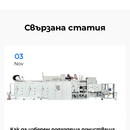
Свързана статия
03
Nov
Как да изберем подходяща почистваща