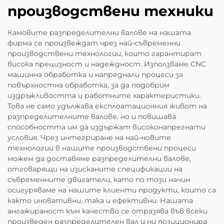
производствени техники
Камовите разпределителни валове на нашата
фирма се произвеждат чрез най-съвременни
производствени технологии, които гарантират
висока прецизност и надеждност. Използваме CNC
машинна обработка и напреднали процеси за
повърхностна обработка, за да подобрим
издръжливостта и работните характеристики.
Това не само удължава експлоатационния живот на
разпределителните валове, но и повишава
способността им да издържат високонапрегнати
условия. Чрез интегриране на най-новите
технологии в нашите производствени процеси
можем да доставяме разпределителни валове,
отговарящи на изисканите спецификации на
съвременните двигатели, като по този начин
осигуряваме на нашите клиенти продукти, които са
както иновативни, така и ефективни. Нашата
ангажираност към качество се отразява във всеки
произведен разпределителен вал и ни позиционира