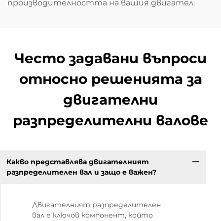
производителността на вашия двигател.
Често задавани въпроси
относно решенията за
двигателни
разпределителни валове
Какво представлява двигателният
разпределителен вал и защо е важен?
Двигателният разпределителен
вал е ключов компонент, който