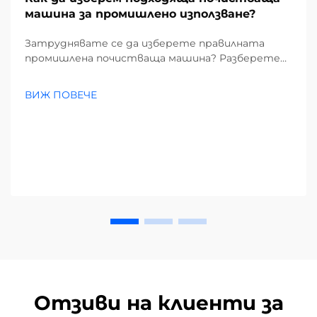
машина за промишлено използване?
Затруднявате се да изберете правилната
промишлена почистваща машина? Разберете
как замърсителите, видовете подове и
размерът на обекта влияят на избора ви.
ВИЖ ПОВЕЧЕ
Намалете разходите и повишете
ефективността – вземете пълното
ръководство сега.
Отзиви на клиенти за