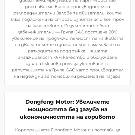
двигатели. Чрез нашето партньорство
доставихме високопроизводителни
разпределителни валове за двигатели, които
бяха подложени на строги изпитания и контрол
на качеството. Резултатите бяха
забележителни — Група GAC постигна 20%
увеличение на продължителността на живота
на двигателите и значително намаляване на
разходите за поддръжка. Нашата
ангажираност към качество и обслужване
изигра ключова роля за укрепване на
репутацията на Група GAC като производител
на надеждни автомобилни решения на пазара.
Dongfeng Motor: Увеличете
мощността без загуба на
икономичността на горивото
Корпорацията Dongfeng Motor си постави за