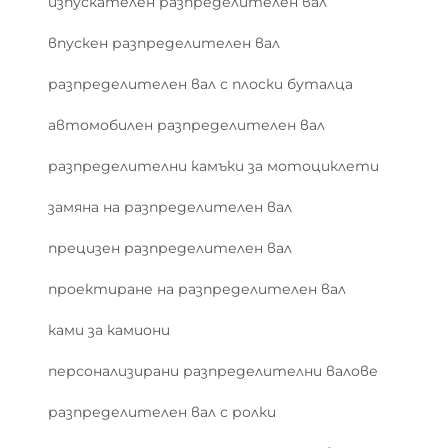
изпускателен разпределителен вал
впускен разпределителен вал
разпределителен вал с плоски буталца
автомобилен разпределителен вал
разпределителни камъки за мотоциклети
замяна на разпределителен вал
прецизен разпределителен вал
проектиране на разпределителен вал
ками за камиони
персонализирани разпределителни валове
разпределителен вал с ролки