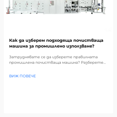
Как да изберем подходяща почистваща
машина за промишлено използване?
Затруднявате се да изберете правилната
промишлена почистваща машина? Разберете
как замърсителите, видовете подове и
размерът на обекта влияят на избора ви.
ВИЖ ПОВЕЧЕ
Намалете разходите и повишете
ефективността – вземете пълното
ръководство сега.