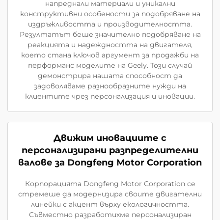
напреднали материали и уникални
конструктивни особености за подобряване на
издръжливостта и производителността.
Резултатът беше значително подобряване на
реакцията и надеждността на двигателя,
което стана ключов аргумент за продажби на
перформанс моделите на Geely. Този случай
демонстрира нашата способност да
задоволяваме разнообразните нужди на
клиентите чрез персонализация и иновации.
Движим иновациите с
персонализирани разпределителни
валове за Dongfeng Motor Corporation
Корпорацията Dongfeng Motor Corporation се
стремеше да модернизира своите двигателни
линейки с акцент върху екологичността.
Съвместно разработихме персонализиран