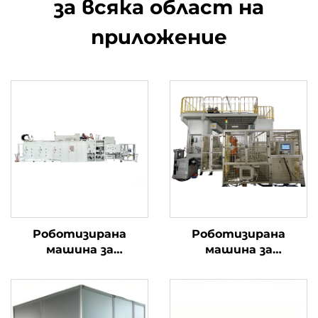
за всяка област на
приложение
Роботизирана
Роботизирана
машина за
машина за
почистване под
почистване с висока
високо налягане
прецизност на
мотовилка