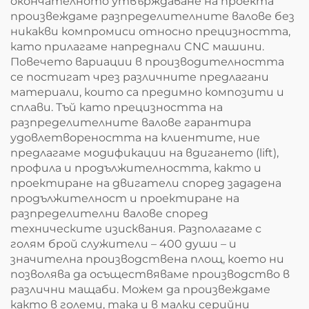
окончателното утвърждаване на проекта
произвеждаме разпределителните валове без
никакви компромиси относно прецизността,
като прилагаме напреднали CNC машини.
Повечето вариации в производителността
се постигат чрез различните предлагани
материали, които са предимно композити и
сплави. Тъй като прецизността на
разпределителните валове гарантира
удовлетвореността на клиентите, ние
предлагаме модификации на вдигането (lift),
профила и продължителността, както и
проектиране на двигатели според зададена
продължителност и проектиране на
разпределителни валове според
техническите изисквания. Разполагаме с
голям брой служители – 400 души – и
значителна производствена площ, което ни
позволява да осъществяваме производство в
различни мащаби. Можем да произвеждаме
както в големи, така и в малки серийни