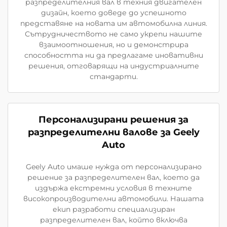
разпределителния вал в техния двигателен
дизайн, което доведе до успешното
представяне на новата им автомобилна линия.
Сътрудничеството не само укрепи нашите
взаимоотношения, но и демонстрира
способността ни да предлагаме иновативни
решения, отговарящи на индустриалните
стандарти.
Персонализирани решения за
разпределителни валове за Geely
Auto
Geely Auto имаше нужда от персонализирано
решение за разпределителен вал, което да
издържа екстремни условия в техните
високопроизводителни автомобили. Нашата
екип разработи специализиран
разпределителен вал, който включва