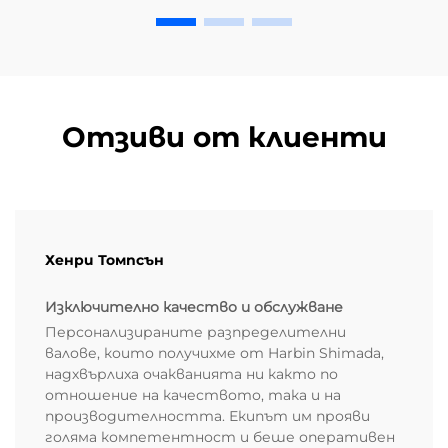
Отзиви от клиенти
Хенри Томпсън
Изключително качество и обслужване
Персонализираните разпределителни
валове, които получихме от Harbin Shimada,
надхвърлиха очакванията ни както по
отношение на качеството, така и на
производителността. Екипът им прояви
голяма компетентност и беше оперативен