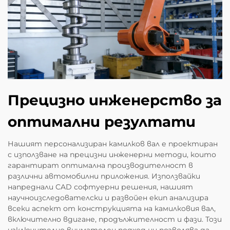
Прецизно инженерство за
оптимални резултати
Нашият персонализиран камилков вал е проектиран
с използване на прецизни инженерни методи, които
гарантират оптимална производителност в
различни автомобилни приложения. Използвайки
напреднали CAD софтуерни решения, нашият
научноизследователски и развойен екип анализира
всеки аспект от конструкцията на камилковия вал,
включително вдигане, продължителност и фази. Този