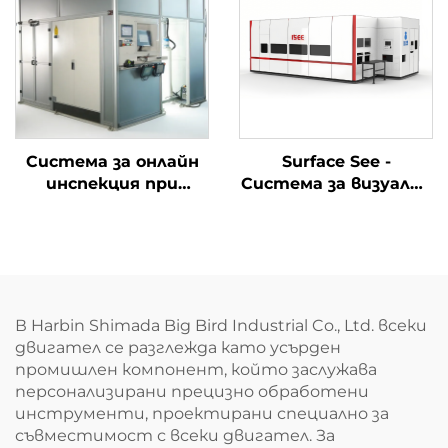
Система за онлайн
Surface See -
инспекция при
Система за визуална
автомобилна
инспекция на
сглобка
дефекти
В Harbin Shimada Big Bird Industrial Co., Ltd. всеки
двигател се разглежда като усърден
промишлен компонент, който заслужава
персонализирани прецизно обработени
инструменти, проектирани специално за
съвместимост с всеки двигател. За