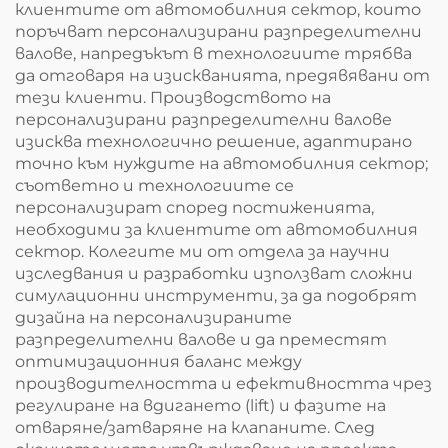
клиентите от автомобилния сектор, които
поръчват персонализирани разпределителни
валове, напредъкът в технологиите трябва
да отговаря на изискванията, предявявани от
тези клиенти. Производството на
персонализирани разпределителни валове
изисква технологично решение, адаптирано
точно към нуждите на автомобилния сектор;
съответно и технологиите се
персонализират според постиженията,
необходими за клиентите от автомобилния
сектор. Колегите ми от отдела за научни
изследвания и разработки използват сложни
симулационни инструменти, за да подобрят
дизайна на персонализираните
разпределителни валове и да преместят
оптимизационния баланс между
производителността и ефективността чрез
регулиране на вдигането (lift) и фазите на
отваряне/затваряне на клапаните. След