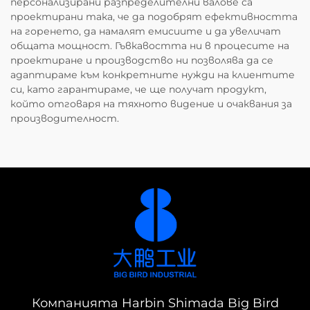
персонализирани разпределителни валове са
проектирани така, че да подобрят ефективността
на горенето, да намалят емисиите и да увеличат
общата мощност. Гъвкавостта ни в процесите на
проектиране и производство ни позволява да се
адаптираме към конкретните нужди на клиентите
си, като гарантираме, че ще получат продукт,
който отговаря на тяхното видение и очаквания за
производителност.
Компанията Harbin Shimada Big Bird