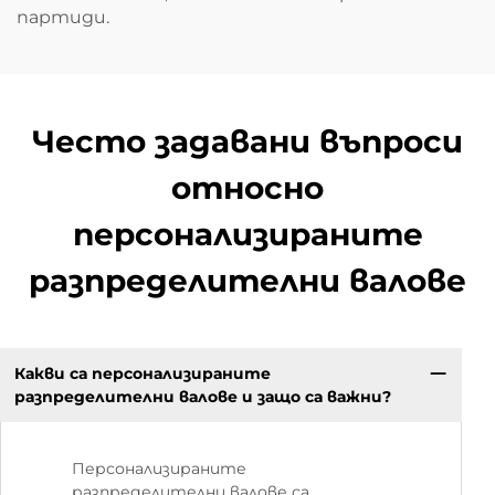
партиди.
Често задавани въпроси
относно
персонализираните
разпределителни валове
Какви са персонализираните
разпределителни валове и защо са важни?
Персонализираните
разпределителни валове са