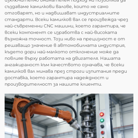
изключително внимателен подход ни позволява да
създаваме камилкови валове, които не само
отговарят, но и надвишават индустриалните
стандарти. Всеки камилков вал се произвежда чрез
най-съвременни CNC машини, което гарантира, че
всеки компонент се изработва с най-високата
възможна точност. Този ниво на прецизност е от
решаващо значение в автомобилната индустрия,
където дори най-малкото отклонение може да
повлияе върху работата на двигателя. Нашата
ангажираност към качеството означава, че всеки
камилков вал минава през строги изпитания преди
доставка, което гарантира надеждност и
производителност за нашите клиенти.