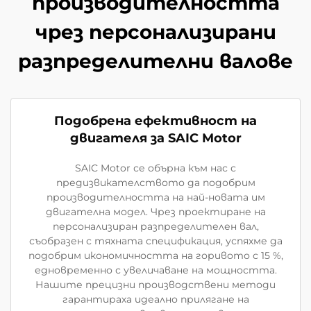
производителността
чрез персонализирани
разпределителни валове
Подобрена ефективност на
двигателя за SAIC Motor
SAIC Motor се обърна към нас с
предизвикателството да подобрим
производителността на най-новата им
двигателна модел. Чрез проектиране на
персонализиран разпределителен вал,
съобразен с тяхната спецификация, успяхме да
подобрим икономичността на горивото с 15 %,
едновременно с увеличаване на мощността.
Нашите прецизни производствени методи
гарантираха идеално прилягане на