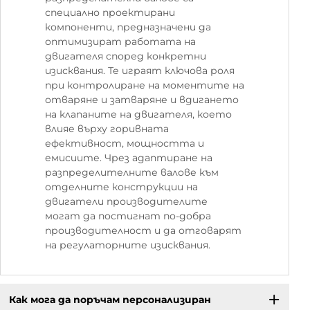
специално проектирани
компоненти, предназначени да
оптимизират работата на
двигателя според конкретни
изисквания. Те играят ключова роля
при контролиране на моментите на
отваряне и затваряне и вдигането
на клапаните на двигателя, което
влияе върху горивната
ефективност, мощността и
емисиите. Чрез адаптиране на
разпределителните валове към
отделните конструкции на
двигатели производителите
могат да постигнат по-добра
производителност и да отговарят
на регулаторните изисквания.
Как мога да поръчам персонализиран