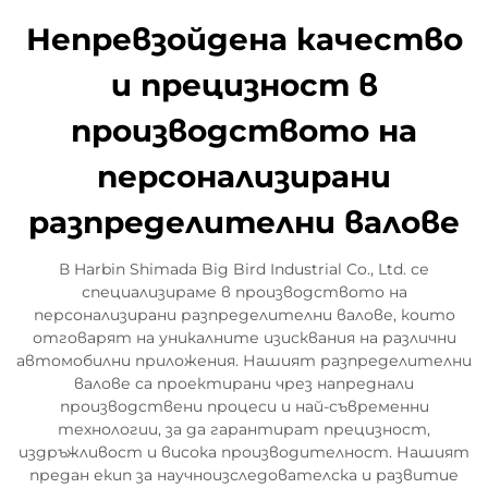
Непревзойдена качество
и прецизност в
производството на
персонализирани
разпределителни валове
В Harbin Shimada Big Bird Industrial Co., Ltd. се
специализираме в производството на
персонализирани разпределителни валове, които
отговарят на уникалните изисквания на различни
автомобилни приложения. Нашият разпределителни
валове са проектирани чрез напреднали
производствени процеси и най-съвременни
технологии, за да гарантират прецизност,
издръжливост и висока производителност. Нашият
предан екип за научноизследователска и развитие