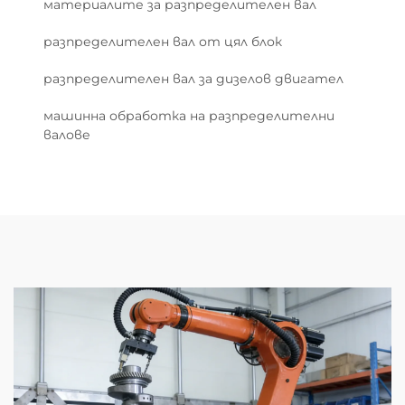
материалите за разпределителен вал
разпределителен вал от цял блок
разпределителен вал за дизелов двигател
машинна обработка на разпределителни
валове