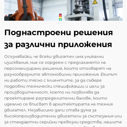
Поднастроени решения
за различни приложения
Осъзнавайки, че всеки двигател има уникални
изисквания, ние се гордеем с предлагането на
персонализирани решения, които отговарят на
разнообразните автомобилни приложения. Екипът
ни работи тясно с клиентите, за да събере
подробни технически спецификации и цели за
производителност, което ни позволява да
проектираме разпределителни валове, които
идеално се вписват в архитектурата на техния
двигател. Независимо дали става дума за
високопроизводителни двигатели за състезания или
за стандартни серийни превозни средства, нашите