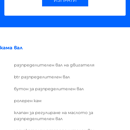
ИЗПРАТИ
кама вал
разпределителен вал на двигателя
btr разпределителен вал
бутон за разпределителен вал
ролерен кам
клапан за регулиране на маслото за
разпределителен вал