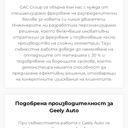
GAC Group се обърна към нас с нужда от
специализирано фрезоване на разпределителни
валове за новата си линия двигатели.
Инженерите ни разработиха персонализирано
решение, което включваше иновативни
стратегии за фрезоване и позволяваше лесно
производство на сложни геометрии. Тази
съвместна работа доведе до намаляване на
отпадъците от материала с 30 % и
подобряване на водещите срокове, което
демонстрира нашата способност да
предлагаме ефективни решения, отговарящи
на конкретните изисквания на клиентите.
Подобрена производителност за
Geely Auto
При съвместната работа с Geely Auto се