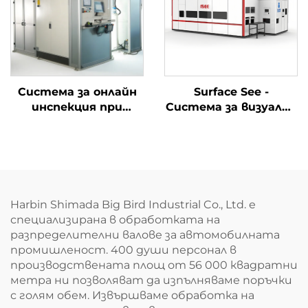
Система за онлайн
Surface See -
инспекция при
Система за визуална
автомобилна
инспекция на
сглобка
дефекти
Harbin Shimada Big Bird Industrial Co., Ltd. е
специализирана в обработката на
разпределителни валове за автомобилната
промишленост. 400 души персонал в
производствената площ от 56 000 квадратни
метра ни позволяват да изпълняваме поръчки
с голям обем. Извършваме обработка на