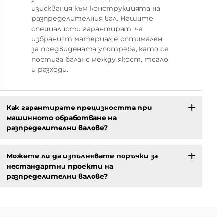
изисквания към конструкцията на
разпределителния вал. Нашите
специалисти гарантират, че
избраният материал е оптимален
за предвидената употреба, като се
постига баланс между якост, тегло
и разходи.
Как гарантирате прецизността при
машинното обработване на
разпределителни валове?
Можете ли да изпълнявате поръчки за
нестандартни проекти на
разпределителни валове?