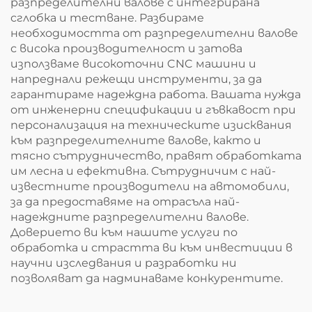
разпределителни валове с интегрирана
сглобка и тестване. Разбираме
необходимостта от разпределителни валове
с висока производителност и затова
използваме високоточни CNC машини и
напреднали режещи инструменти, за да
гарантираме надеждна работа. Вашата нужда
от инженерни спецификации и гъвкавост при
персонализация на техническите изисквания
към разпределителните валове, както и
тясно сътрудничество, правят обработката
им лесна и ефективна. Сътрудничим с най-
известните производители на автомобили,
за да предоставяме на отрасъла най-
надеждните разпределителни валове.
Доверието ви към нашите услуги по
обработка и страстта ви към инвестиции в
научни изследвания и разработки ни
позволяват да надминаваме конкурентите.