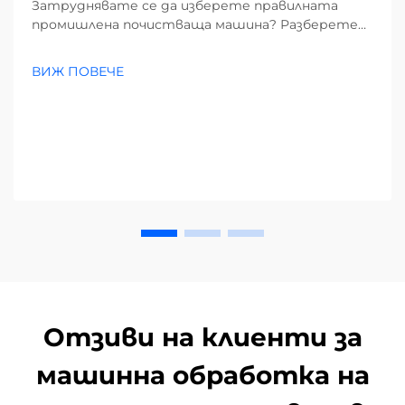
Затруднявате се да изберете правилната
промишлена почистваща машина? Разберете
как замърсителите, видовете подове и
размерът на обекта влияят на избора ви.
ВИЖ ПОВЕЧЕ
Намалете разходите и повишете
ефективността – вземете пълното
ръководство сега.
Отзиви на клиенти за
машинна обработка на