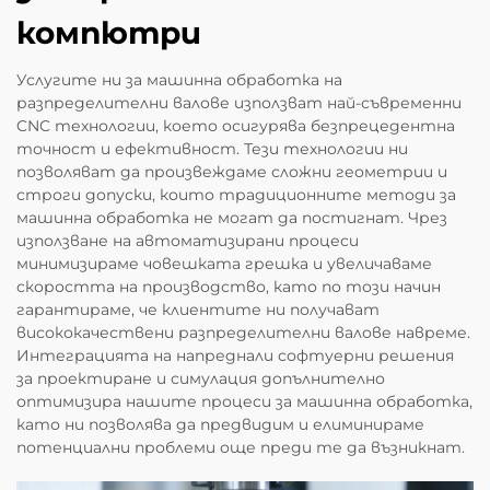
компютри
Услугите ни за машинна обработка на
разпределителни валове използват най-съвременни
CNC технологии, което осигурява безпрецедентна
точност и ефективност. Тези технологии ни
позволяват да произвеждаме сложни геометрии и
строги допуски, които традиционните методи за
машинна обработка не могат да постигнат. Чрез
използване на автоматизирани процеси
минимизираме човешката грешка и увеличаваме
скоростта на производство, като по този начин
гарантираме, че клиентите ни получават
висококачествени разпределителни валове навреме.
Интеграцията на напреднали софтуерни решения
за проектиране и симулация допълнително
оптимизира нашите процеси за машинна обработка,
като ни позволява да предвидим и елиминираме
потенциални проблеми още преди те да възникнат.