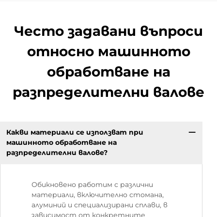
Често задавани въпроси
относно машинното
обработване на
разпределителни валове
Какви материали се използват при
машинното обработване на
разпределителни валове?
Обикновено работим с различни
материали, включително стомана,
алуминий и специализирани сплави, в
зависимост от конкретните