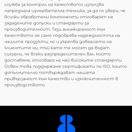
служба за контрол на качеството използва
напреднала измервателна техника, за да се увери, че
всички обработени компоненти отговарят на
зададените допуски и стандарти за
производителност. Тази ангажираност към
качеството не само подобрява надеждността на
нашите продукти, но и укрепва доверието на
клиентите ни, тъй като те могат да бъдат
сигурни, че всеки разпределителен вал, който
доставяме, отговаря на най-високите стандарти.
Освен това поддържаме сертификати по ISO, които
допълнително потвърждават нашата
привързаност към качество и изключителност в
производството.