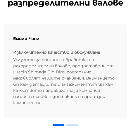
разпределителни валове
Емили Чанг
Изключително качество и обслужване
Услугите за машинна обработка на
разпределителни валове, предоставени от
Harbin Shimada Big Bird, постоянно
надхвърлят нашите очаквания. Вниманието
им към детайлите и ангажиментът им към
качеството направиха тази компания
нашият основен доставчик на прецизни
компоненти.