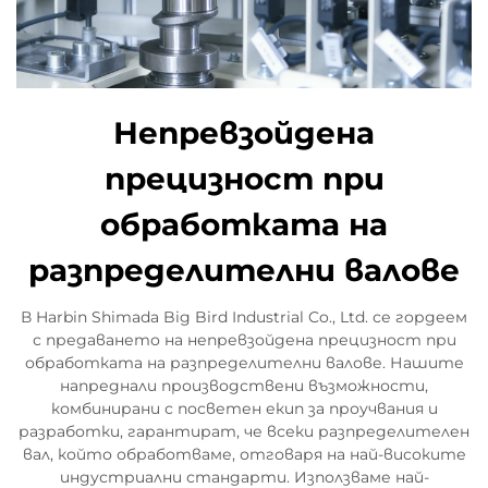
Непревзойдена
прецизност при
обработката на
разпределителни валове
В Harbin Shimada Big Bird Industrial Co., Ltd. се гордеем
с предаването на непревзойдена прецизност при
обработката на разпределителни валове. Нашите
напреднали производствени възможности,
комбинирани с посветен екип за проучвания и
разработки, гарантират, че всеки разпределителен
вал, който обработваме, отговаря на най-високите
индустриални стандарти. Използваме най-