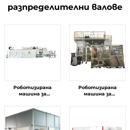
разпределителни валове
Роботизирана
Роботизирана
машина за
машина за
почистване под
почистване с висока
високо налягане
прецизност на
мотовилка