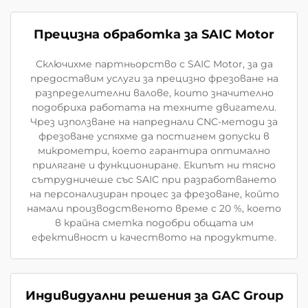
Прецизна обработка за SAIC Motor
Сключихме партньорство с SAIC Motor, за да
предоставим услуги за прецизно фрезоване на
разпределителни валове, които значително
подобриха работата на техните двигатели.
Чрез използване на напреднали CNC-методи за
фрезоване успяхме да постигнем допуски в
микрометри, което гарантира оптимално
прилягане и функциониране. Екипът ни тясно
сътрудничеше със SAIC при разработването
на персонализиран процес за фрезоване, който
намали производственото време с 20 %, което
в крайна сметка подобри общата им
ефективност и качеството на продуктите.
Индивидуални решения за GAC Group