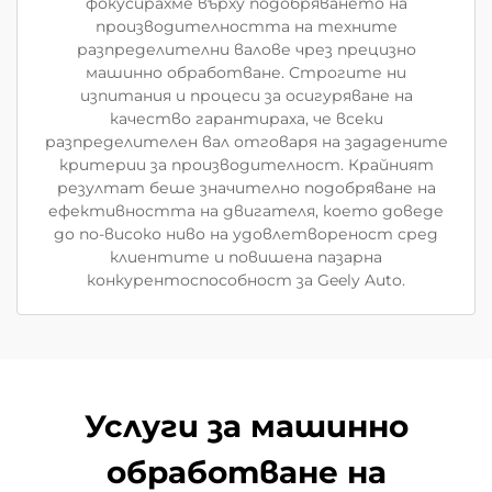
фокусирахме върху подобряването на
производителността на техните
разпределителни валове чрез прецизно
машинно обработване. Строгите ни
изпитания и процеси за осигуряване на
качество гарантираха, че всеки
разпределителен вал отговаря на зададените
критерии за производителност. Крайният
резултат беше значително подобряване на
ефективността на двигателя, което доведе
до по-високо ниво на удовлетвореност сред
клиентите и повишена пазарна
конкурентоспособност за Geely Auto.
Услуги за машинно
обработване на