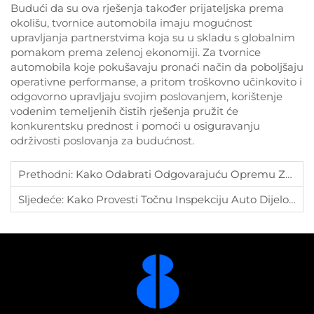
Budući da su ova rješenja također prijateljska prema
okolišu, tvornice automobila imaju mogućnost
upravljanja partnerstvima koja su u skladu s globalnim
pomakom prema zelenoj ekonomiji. Za tvornice
automobila koje pokušavaju pronaći način da poboljšaju
operativne performanse, a pritom troškovno učinkovito i
odgovorno upravljaju svojim poslovanjem, korištenje
vodenim temeljenih čistih rješenja pružit će
konkurentsku prednost i pomoći u osiguravanju
održivosti poslovanja za budućnost.
Prethodni:
Kako Odabrati Odgovarajuću Opremu Za Vizualno Provjeru Auto Dijelova?
Sljedeće:
Kako Provesti Točnu Inspekciju Auto Dijelova?