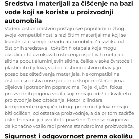
Sredstva i materijali za čišćenje na bazi
vode koji se koriste u proizvodnji
automobila
Vodeni čistioni rastvori postaju sve popularniji i zbog
svoje kompatibilnosti s različitim materijalima koji se
koriste za čišćenje i izradu automobila. Za razliku od
čistionih sredstava i toksičnih otapala koja mogu
oksidirati te uzrokovati oštećenja osjetljivih metala i
slitina poput aluminijevih slitina, čelika visoke čvrstoće i
plastičnih dijelova, vodeni čistioni rastvori obavljaju
posao bez oštećivanja materijala. Nekompatibilna
čistiona sredstva nose prijetnju skupim oštećenjima
dijelova i potrebnim popravcima. To je ključni fokus
proizvodnih pogona vozila koji moraju održati kvalitetu
proizvodnje bez oštećenja. Motori cilindara,
komponente mjenjača i drugi precizni dijelovi moraju
biti očišćeni od ostataka proizvodnje, a da pritom zadrže
uske tolerancije i kvalitetu površine. Time se osigurava
da konačno vozilo radi prema standardima proizvođača.
Sigurnost i odgovornost prema okolišu