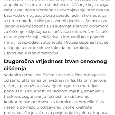
otapalima zasnovanih sredstava za čišćenje koja mogu
zahtijevati dosta vremena za stvrdnjavanje, sredstva na
bazi vode omogućuju bržu obradu radnih komada, pa
se time obrađuje više proizvodnih jedinica. Sredstva za
čišćenje kompatibilna su s automatiziranom opremom
za čišćenje, uključujući raspršivače i ultrazvučne čistače,
te tako podržavaju inicijative u industriji koje pokreću
mnogi proizvođači automobila. Procesi čišćenja lako se
uklapaju u radne tokove tako da ne uzrokuju
usporavanje radnih tempova.
Dugoročna vrijednost izvan osnovnog
čišćenja
Vodenim temeljena čišćenja rješenja čine mnogo više
od samo uklanjanja prljavštine i mrlja. Na primjer, ova
rješenja pomažu u očuvanju integriteta materijala,
poboljšanju sigurnosti na radnom mjestu, smanjenju
troškova, osiguravanju točnosti te održavanju
konkurentske prednosti za tvornice automobila. Ova
rješenja pomažu u održavanju visoke kvalitete
proizvoda, što je važno za povjerenje i lojalnost kupaca.