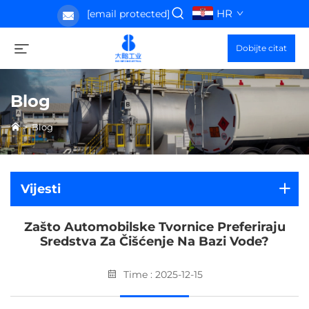
HR
[email protected]
Dobijte citat
Blog
>
Blog
Vijesti
Zašto Automobilske Tvornice Preferiraju
Sredstva Za Čišćenje Na Bazi Vode?
Time : 2025-12-15