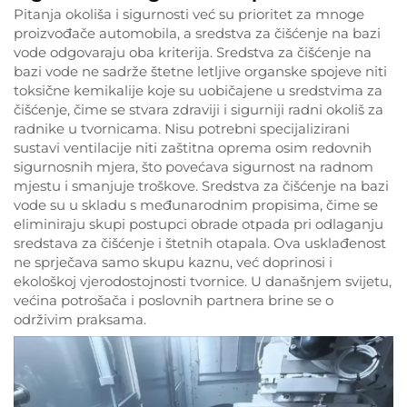
Pitanja okoliša i sigurnosti već su prioritet za mnoge
proizvođače automobila, a sredstva za čišćenje na bazi
vode odgovaraju oba kriterija. Sredstva za čišćenje na
bazi vode ne sadrže štetne letljive organske spojeve niti
toksične kemikalije koje su uobičajene u sredstvima za
čišćenje, čime se stvara zdraviji i sigurniji radni okoliš za
radnike u tvornicama. Nisu potrebni specijalizirani
sustavi ventilacije niti zaštitna oprema osim redovnih
sigurnosnih mjera, što povećava sigurnost na radnom
mjestu i smanjuje troškove. Sredstva za čišćenje na bazi
vode su u skladu s međunarodnim propisima, čime se
eliminiraju skupi postupci obrade otpada pri odlaganju
sredstava za čišćenje i štetnih otapala. Ova usklađenost
ne sprječava samo skupu kaznu, već doprinosi i
ekološkoj vjerodostojnosti tvornice. U današnjem svijetu,
većina potrošača i poslovnih partnera brine se o
održivim praksama.