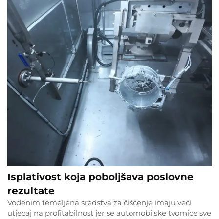
Isplativost koja poboljšava poslovne
rezultate
Vodenim temeljena sredstva za čišćenje imaju veći
utjecaj na profitabilnost jer se automobilske tvornice sve