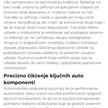
više usmjeravaju na optimizaciju troškova. Rješenja na
bazi vode znatno su jeftinija od specijalnih otapala jer
sirovine lakše dostupne, a i troškovi nabave su niži.
Također su jeftinija i lakša u uporabi jer imaju veće
omjere razrjeđivanja, što znači da koncentrat dulje traje i
da se manje često mora dopunjavati. Još jedan faktor
uštede u troškovima je korištenje već postojeće opreme
za čišćenje, jer ne zahtijevaju skupu nadogradnju
strojeva. U dugoročnom razdoblju, troškovi tretiranja
otpada, popravaka, oštećenja dijelova te uštede na
poboljšanom procesu dodatno će povećati ukupnu
uštedu. Kod proizvodnih linija velikih serija, ove će
uštede dovesti do većih štednji i poboljšane operativne
učinkovitosti.
Precizno čišćenje ključnih auto
komponenti
Automobilska poduzeća razumiju da je performansa
automobila često izravni rezultat performansi njegovih
ključnih komponenti, te da za te ključne komponente
potrebno redovito očišćavanje koje se postiže vodenim