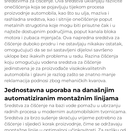
sredstvima za čišćenje. Ova sredstva uklanjaju različite
onečišćenja koja se pojavljuju tijekom procesa
proizvodnje automobila, kao što su ulja, maziva i
rashladna sredstva, kao i sitnije onečišćenje poput
metalnih strugotina koje mogu biti prisutne čak i u
najteže dostupnim područjima, poput kanala bloka
motora i zubaca mjenjača. Ova napredna sredstva za
čišćenje duboko prodru i ne ostavljaju nikakav ostatak,
omogućujući da se svi sastavljeni dijelovi savršeno
uklope bez ikakvih problema u radu. Razina čišćenja
koju omogućuju vodena sredstva za čišćenje
jedinstvena je za proizvođače visokokvalitetnih
automobila i glavni je razlog zašto se znatno manje
reklamacija podnosi zbog mehaničkih kvarova.
Jednostavna uporaba na današnjim
automatiziranim montažnim linijama
Sredstva za čišćenje na bazi vode pomažu u ubrzanju
radnih procesa u modernim automobilskim tvornicama.
Sredstva za brzo sušenje skraćuju vrijeme potrebno za
čišćenje i sljedeći korak proizvodnje, čime se održavaju
montažne linije u optimalnoj učinkovitosti. Za razliku od