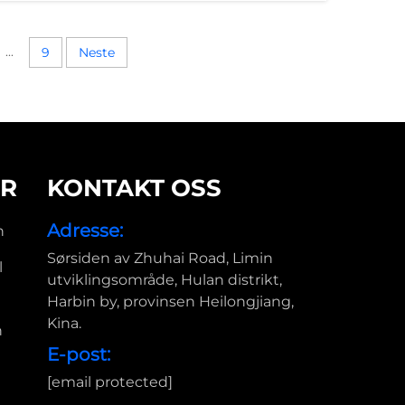
...
9
Neste
R
KONTAKT OSS
Adresse:
n
Sørsiden av Zhuhai Road, Limin
l
utviklingsområde, Hulan distrikt,
Harbin by, provinsen Heilongjiang,
Kina.
n
E-post:
[email protected]