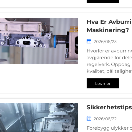
Hva Er Avburr
Maskinering?
2026/06/23
Hvorfor er avburrin
avgjørende for dele
regelverk. Oppdag 
kvalitet, pålitelig
mer.
Les mer
Sikkerhetstips
2026/06/22
Forebygg ulykker o