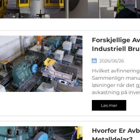
Forskjellige A
Industriell Br
2026/06/26
Hvilket avfinnering
Sammenlign manuel
løsninger når det 
avkastning på inves
valg.
Les mer
Hvorfor Er Av
Metalldelar?