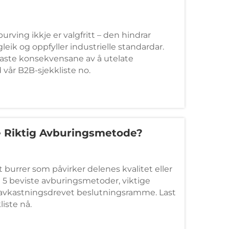
rving ikkje er valgfritt – den hindrar
ggleik og oppfyller industrielle standardar.
gaste konsekvensane av å utelate
 vår B2B-sjekkliste no.
 Riktig Avburingsmetode?
t burrer som påvirker delenes kvalitet eller
5 beviste avburingsmetoder, viktige
n avkastningsdrevet beslutningsramme. Last
liste nå.