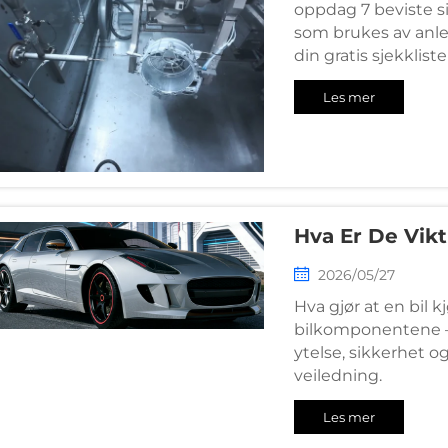
oppdag 7 beviste si
som brukes av anl
din gratis sjekkliste
Les mer
Hva Er De Vik
2026/05/27
Hva gjør at en bil 
bilkomponentene – 
ytelse, sikkerhet o
veiledning.
Les mer