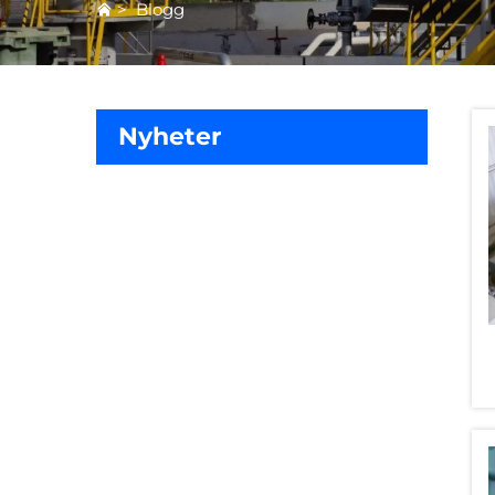
>
Blogg
Nyheter