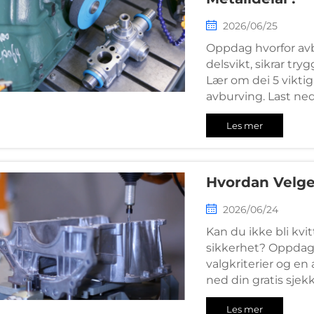
2026/06/25
Oppdag hvorfor avbu
delsvikt, sikrar try
Lær om dei 5 vikti
avburving. Last ned
Les mer
Hvordan Velge
2026/06/24
Kan du ikke bli kvit
sikkerhet? Oppdag 
valgkriterier og e
ned din gratis sjekk
Les mer