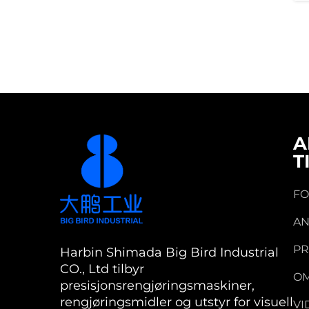
A
T
FO
AN
P
Harbin Shimada Big Bird Industrial
CO., Ltd tilbyr
OM
presisjonsrengjøringsmaskiner,
rengjøringsmidler og utstyr for visuell
VI