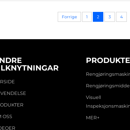
Forrige
1
2
3
4
NDRE
PRODUKTE
ILKNYTNINGAR
Rengjøringsmaski
RSIDE
Rengjøringsmidde
VENDELSE
Visuell
RODUKTER
Inspeksjonsmaski
 OSS
MER+
DEOER