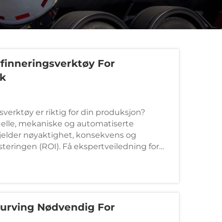
vfinneringsverktøy For
uk
sverktøy er riktig for din produksjon?
le, mekaniske og automatiserte
gjelder nøyaktighet, konsekvens og
teringen (ROI). Få ekspertveiledning for
burving Nødvendig For