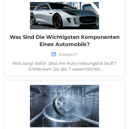
konforme Betriebe verlassen. Laden Sie jetzt
kostenlos Ihre Checkliste herunter.
Was Sind Die Wichtigsten Komponenten
Eines Automobils?
2026/05/27
Was sorgt dafür, dass ein Auto reibungslos läuft?
Entdecken Sie die 7 wesentlichen
Automobilkomponenten – vom Motor bis zur ECU –
und erfahren Sie, wie sie Leistung, Sicherheit und
Wartung beeinflussen. Laden Sie unseren B2B-
technischen Leitfaden herunter.