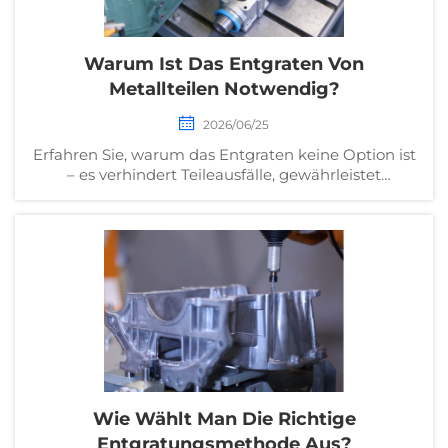
Warum Ist Das Entgraten Von
Metallteilen Notwendig?
2026/06/25
Erfahren Sie, warum das Entgraten keine Option ist
– es verhindert Teileausfälle, gewährleistet
Sicherheit und erfüllt branchenübliche Standards.
Erfahren Sie die 5 wichtigsten Folgen, wenn das
Entgraten ausgelassen wird. Laden Sie jetzt
unseren B2B-Checklisten-Download herunter.
Wie Wählt Man Die Richtige
Entgratungsmethode Aus?