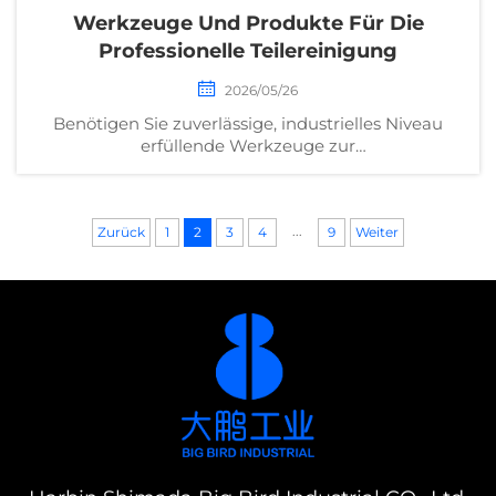
Werkzeuge Und Produkte Für Die
Professionelle Teilereinigung
2026/05/26
Benötigen Sie zuverlässige, industrielles Niveau
erfüllende Werkzeuge zur
Komponentenreinigung? Entdecken Sie
hochbewertete Geräte, Reinigungsmittel und
Automatisierungslösungen für die
...
Präzisionsfertigung. Holen Sie sich noch heute
Zurück
1
2
3
4
9
Weiter
Expertenempfehlungen ein.