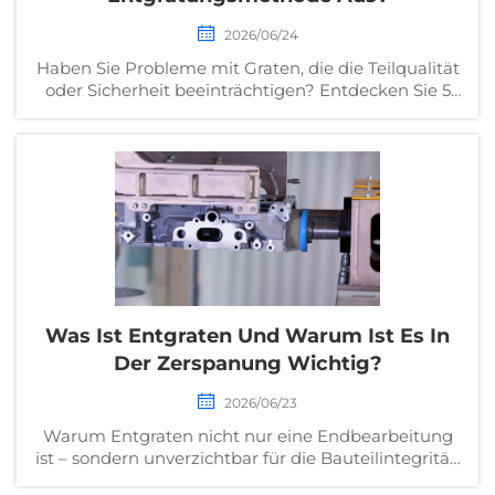
2026/06/24
Haben Sie Probleme mit Graten, die die Teilqualität
oder Sicherheit beeinträchtigen? Entdecken Sie 5
bewährte Entgratungsmethoden, wichtige
Auswahlkriterien sowie ein ROI-orientiertes
Entscheidungsframework. Laden Sie jetzt Ihre
kostenlose Checkliste herunter.
Was Ist Entgraten Und Warum Ist Es In
Der Zerspanung Wichtig?
2026/06/23
Warum Entgraten nicht nur eine Endbearbeitung
ist – sondern unverzichtbar für die Bauteilintegrität,
Sicherheit und Einhaltung von Vorschriften.